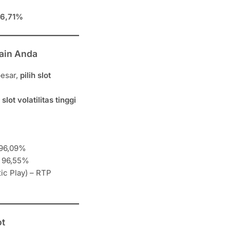
96,71%
main Anda
besar,
pilih slot
h slot volatilitas tinggi
 96,09%
P 96,55%
ic Play) – RTP
ot