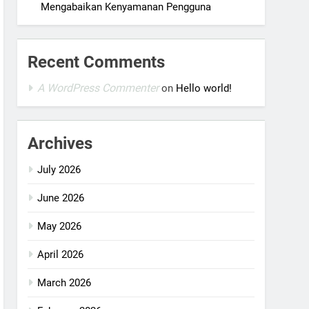
Mengabaikan Kenyamanan Pengguna
Recent Comments
A WordPress Commenter
on
Hello world!
Archives
July 2026
June 2026
May 2026
April 2026
March 2026