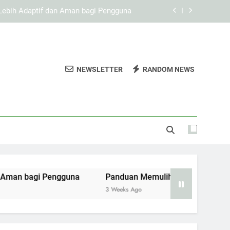
Lebih Adaptif dan Aman bagi Pengguna
Alternatif setelah Gangguan Browser
ruktur Informasi yang Lebih Sistematis
NEWSLETTER
RANDOM NEWS
si Harian yang Lebih Teratur dan Aman
Lebih Adaptif dan Aman bagi Pengguna
twork.
Alternatif setelah Gangguan Browser
ruktur Informasi yang Lebih Sistematis
Pengguna
Panduan Memulihkan Akses KAYA787 Alternati
3 Weeks Ago