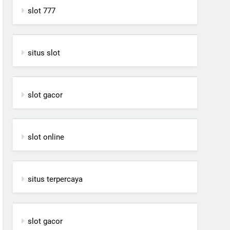
slot 777
situs slot
slot gacor
slot online
situs terpercaya
slot gacor