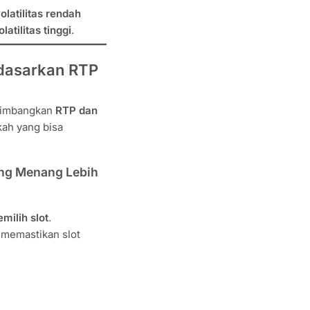
volatilitas rendah
olatilitas tinggi
.
rdasarkan RTP
rtimbangkan
RTP dan
kah yang bisa
uang Menang Lebih
ilih slot
.
memastikan slot