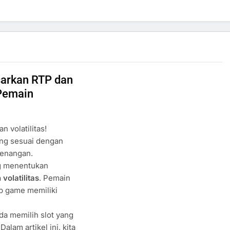
sarkan RTP dan
 Pemain
 volatilitas!
ang sesuai dengan
menangan.
ng menentukan
volatilitas
. Pemain
ap game memiliki
a memilih slot yang
 Dalam artikel ini, kita