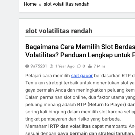
Home
slot volatilitas rendah
slot volatilitas rendah
Bagaimana Cara Memilih Slot Berda
Volatilitas? Panduan Lengkap untuk
9a75281
1 Year Ago
0
7 Mins
Pelajari cara memilih
slot gacor
berdasarkan RTP dan
Temukan strategi terbaik untuk menentukan slot y
gaya bermain Anda dan meningkatkan peluang ke
Dalam permainan slot online, dua faktor utama ya
peluang menang adalah
RTP (Return to Player) dan 
sering kali bingung dalam memilih slot karena seti
tingkat pembayaran dan risiko yang berbeda.
Memahami
RTP dan volatilitas
dapat membantu And
sesuai dengan
gaya bermain dan strategi taruhan
.