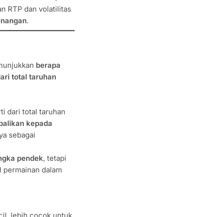
 RTP dan volatilitas
enangan
.
enunjukkan
berapa
i total taruhan
rti dari total taruhan
mbalikan kepada
ya sebagai
ngka pendek
, tetapi
l permainan dalam
l, lebih cocok untuk