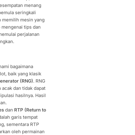
 kesempatan menang
pemula seringkali
 memilih mesin yang
p mengenai tips dan
memulai perjalanan
ngkan.
hami bagaimana
t, baik yang klasik
nerator (RNG)
. RNG
 acak dan tidak dapat
pulasi hasilnya. Hasil
an.
es
dan
RTP (Return to
dalah garis tempat
ng, sementara RTP
arkan oleh permainan