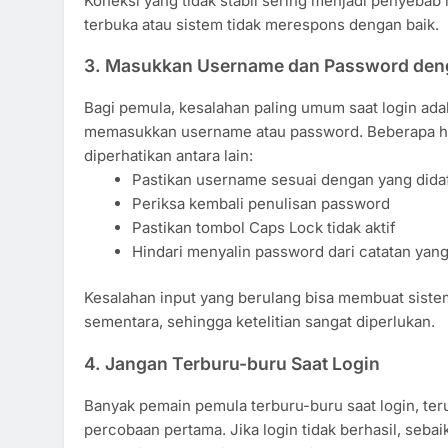
Koneksi yang tidak stabil sering menjadi penyebab 
terbuka atau sistem tidak merespons dengan baik.
3. Masukkan Username dan Password deng
Bagi pemula, kesalahan paling umum saat login ada
memasukkan username atau password. Beberapa ha
diperhatikan antara lain:
Pastikan username sesuai dengan yang dida
Periksa kembali penulisan password
Pastikan tombol Caps Lock tidak aktif
Hindari menyalin password dari catatan yang 
Kesalahan input yang berulang bisa membuat sist
sementara, sehingga ketelitian sangat diperlukan.
4. Jangan Terburu-buru Saat Login
Banyak pemain pemula terburu-buru saat login, teru
percobaan pertama. Jika login tidak berhasil, seba