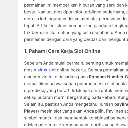
permainan ini memberikan hiburan yang seru dan
besar. Namun, meskipun slot terbilang sederhana, 
merasa kebingungan dalam memulai permainan dan
tepat. Artikel ini akan memberikan panduan lengka
trik bermain slot online yang bisa membantu Anda 
permainan dengan cara yang cerdas dan menguntu
1.
Pahami Cara Kerja Slot Online
Sebelum Anda mulai bermain, penting untuk mema
mesin
situs slot
online bekerja. Semua permainan slo
maupun video, didasarkan pada
Random Number Ge
memastikan bahwa setiap putaran mesin slot adalah
diprediksi, yang berarti tidak ada cara untuk memani
setiap putaran murni bergantung pada keberuntung
Selain itu, pastikan Anda mengetahui jumlah
paylin
Player)
mesin slot yang akan Anda pilih. Paylines a
simbol muncul dan membentuk kombinasi pemena
adalah persentase kemenangan teoritis yang ditaw