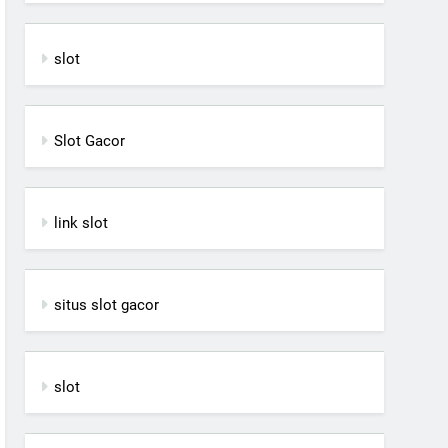
slot
Slot Gacor
link slot
situs slot gacor
slot