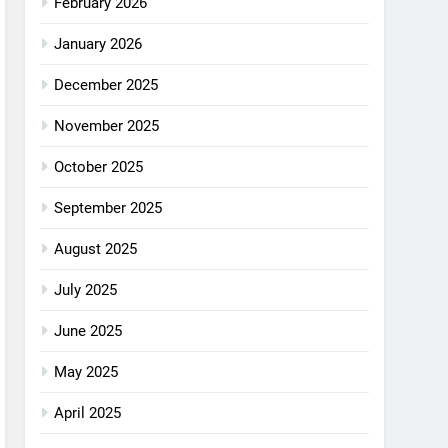
February 2026
January 2026
December 2025
November 2025
October 2025
September 2025
August 2025
July 2025
June 2025
May 2025
April 2025