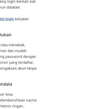
ng login berkali-kali
un dibatasi
ot login
berjalan
rlukan
ncoba menebak.
man dan mudah
ulang password dengan
omor yang terdaftar.
 mengakses akun tanpa
endala
er bisa
. Membersihkan cache
teknis ringan.