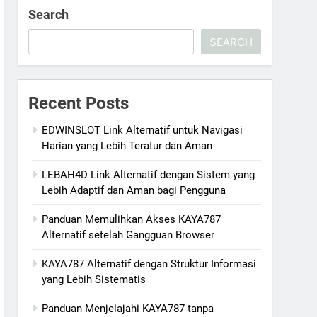
Search
SEARCH
Recent Posts
EDWINSLOT Link Alternatif untuk Navigasi
Harian yang Lebih Teratur dan Aman
LEBAH4D Link Alternatif dengan Sistem yang
Lebih Adaptif dan Aman bagi Pengguna
Panduan Memulihkan Akses KAYA787
Alternatif setelah Gangguan Browser
KAYA787 Alternatif dengan Struktur Informasi
yang Lebih Sistematis
Panduan Menjelajahi KAYA787 tanpa