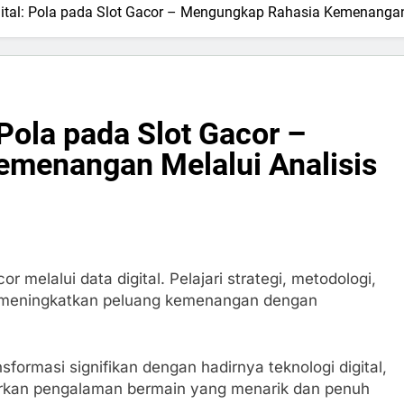
tal: Pola pada Slot Gacor – Mengungkap Rahasia Kemenangan 
Pola pada Slot Gacor –
menangan Melalui Analisis
r melalui data digital. Pelajari strategi, metodologi,
 meningkatkan peluang kemenangan dengan
nsformasi signifikan dengan hadirnya teknologi digital,
rkan pengalaman bermain yang menarik dan penuh