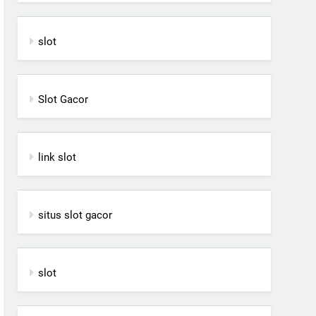
slot
Slot Gacor
link slot
situs slot gacor
slot