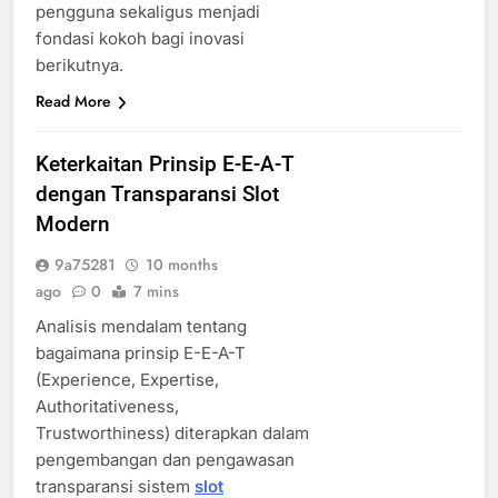
pengguna sekaligus menjadi
fondasi kokoh bagi inovasi
berikutnya.
Read More
Keterkaitan Prinsip E-E-A-T
dengan Transparansi Slot
Modern
9a75281
10 months
ago
0
7 mins
Analisis mendalam tentang
bagaimana prinsip E-E-A-T
(Experience, Expertise,
Authoritativeness,
Trustworthiness) diterapkan dalam
pengembangan dan pengawasan
transparansi sistem
slot