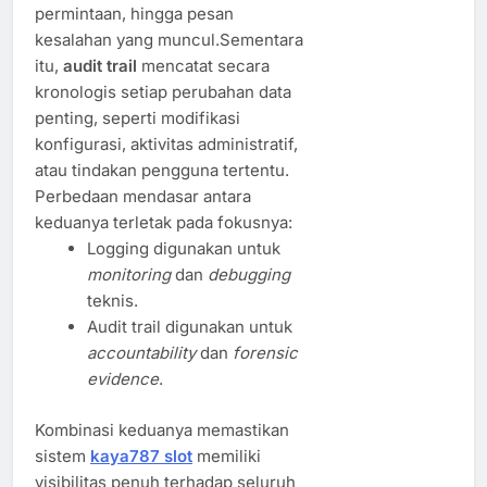
permintaan, hingga pesan
kesalahan yang muncul.Sementara
itu,
audit trail
mencatat secara
kronologis setiap perubahan data
penting, seperti modifikasi
konfigurasi, aktivitas administratif,
atau tindakan pengguna tertentu.
Perbedaan mendasar antara
keduanya terletak pada fokusnya:
Logging digunakan untuk
monitoring
dan
debugging
teknis.
Audit trail digunakan untuk
accountability
dan
forensic
evidence
.
Kombinasi keduanya memastikan
sistem
kaya787 slot
memiliki
visibilitas penuh terhadap seluruh