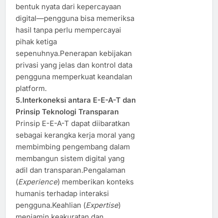
bentuk nyata dari kepercayaan
digital—pengguna bisa memeriksa
hasil tanpa perlu mempercayai
pihak ketiga
sepenuhnya.Penerapan kebijakan
privasi yang jelas dan kontrol data
pengguna memperkuat keandalan
platform.
5.Interkoneksi antara E-E-A-T dan
Prinsip Teknologi Transparan
Prinsip E-E-A-T dapat diibaratkan
sebagai kerangka kerja moral yang
membimbing pengembang dalam
membangun sistem digital yang
adil dan transparan.Pengalaman
(
Experience
) memberikan konteks
humanis terhadap interaksi
pengguna.Keahlian (
Expertise
)
menjamin keakuratan dan