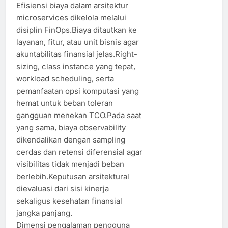
Efisiensi biaya dalam arsitektur
microservices dikelola melalui
disiplin FinOps.Biaya ditautkan ke
layanan, fitur, atau unit bisnis agar
akuntabilitas finansial jelas.Right-
sizing, class instance yang tepat,
workload scheduling, serta
pemanfaatan opsi komputasi yang
hemat untuk beban toleran
gangguan menekan TCO.Pada saat
yang sama, biaya observability
dikendalikan dengan sampling
cerdas dan retensi diferensial agar
visibilitas tidak menjadi beban
berlebih.Keputusan arsitektural
dievaluasi dari sisi kinerja
sekaligus kesehatan finansial
jangka panjang.
Dimensi pengalaman pengguna