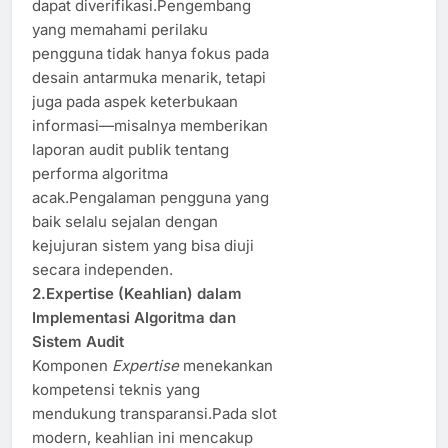
dapat diverifikasi.Pengembang
yang memahami perilaku
pengguna tidak hanya fokus pada
desain antarmuka menarik, tetapi
juga pada aspek keterbukaan
informasi—misalnya memberikan
laporan audit publik tentang
performa algoritma
acak.Pengalaman pengguna yang
baik selalu sejalan dengan
kejujuran sistem yang bisa diuji
secara independen.
2.Expertise (Keahlian) dalam
Implementasi Algoritma dan
Sistem Audit
Komponen
Expertise
menekankan
kompetensi teknis yang
mendukung transparansi.Pada slot
modern, keahlian ini mencakup