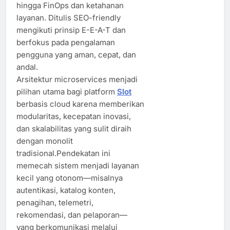
hingga FinOps dan ketahanan
layanan. Ditulis SEO-friendly
mengikuti prinsip E-E-A-T dan
berfokus pada pengalaman
pengguna yang aman, cepat, dan
andal.
Arsitektur microservices menjadi
pilihan utama bagi platform
Slot
berbasis cloud karena memberikan
modularitas, kecepatan inovasi,
dan skalabilitas yang sulit diraih
dengan monolit
tradisional.Pendekatan ini
memecah sistem menjadi layanan
kecil yang otonom—misalnya
autentikasi, katalog konten,
penagihan, telemetri,
rekomendasi, dan pelaporan—
yang berkomunikasi melalui