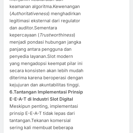
keamanan algoritma.Kewenangan
(
Authoritativeness
) menghadirkan
legitimasi eksternal dari regulator
dan auditor.Sementara
kepercayaan (
Trustworthiness
)
menjadi pondasi hubungan jangka
panjang antara pengguna dan
penyedia layanan.Slot modern
yang mengadopsi keempat pilar ini
secara konsisten akan lebih mudah
diterima karena beroperasi dengan
kejujuran dan akuntabilitas tinggi.
6.Tantangan Implementasi Prinsip
E-E-A-T di Industri Slot Digital
Meskipun penting, implementasi
prinsip E-E-A-T tidak lepas dari
tantangan.Tekanan komersial
sering kali membuat beberapa