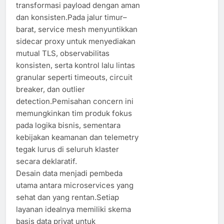
transformasi payload dengan aman
dan konsisten.Pada jalur timur–
barat, service mesh menyuntikkan
sidecar proxy untuk menyediakan
mutual TLS, observabilitas
konsisten, serta kontrol lalu lintas
granular seperti timeouts, circuit
breaker, dan outlier
detection.Pemisahan concern ini
memungkinkan tim produk fokus
pada logika bisnis, sementara
kebijakan keamanan dan telemetry
tegak lurus di seluruh klaster
secara deklaratif.
Desain data menjadi pembeda
utama antara microservices yang
sehat dan yang rentan.Setiap
layanan idealnya memiliki skema
basis data privat untuk