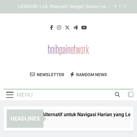
Skip
Panduan Memulihkan Akses KAYA787 Alternatif
to
setelah Gangguan Browser
content
KAYA787 Alternatif dengan Struktur Informasi
yang Lebih Sistematis
EDWINSLOT Link Alternatif untuk Navigasi Harian
yang Lebih Teratur dan Aman
LEBAH4D Link Alternatif dengan Sistem yang
Lebih Adaptif dan Aman bagi Pengguna
Panduan Memulihkan Akses KAYA787 Alternatif
setelah Gangguan Browser
HNI HP AI
Dapatkan Informasi Terbaru Tentang
KAYA787 Alternatif dengan Struktur Informasi
NEWSLETTER
RANDOM NEWS
Network
yang Lebih Sistematis
Kecerdasan Buatan Di HNI HP AI Network.
MENU
WINSLOT Link Alternatif untuk Navigasi Harian yang Lebih Te
HEADLINES
eeks Ago