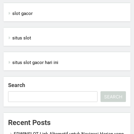
slot gacor
situs slot
situs slot gacor hari ini
Search
SEARCH
Recent Posts