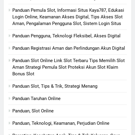
Panduan Pemula Slot, Informasi Situs Kaya787, Edukasi
Login Online, Keamanan Akses Digital, Tips Akses Slot
Aman, Pengalaman Pengguna Slot, Sistem Login Situs
Panduan Pengguna, Teknologi Fleksibel, Akses Digital
Panduan Registrasi Aman dan Perlindungan Akun Digital
Panduan Slot Online Link Slot Terbaru Tips Memilih Slot
Aman Strategi Pemula Slot Proteksi Akun Slot Klaim
Bonus Slot
Panduan Slot, Tips & Trik, Strategi Menang
Panduan Taruhan Online
Panduan, Slot Online
Panduan, Teknologi, Keamanan, Perjudian Online