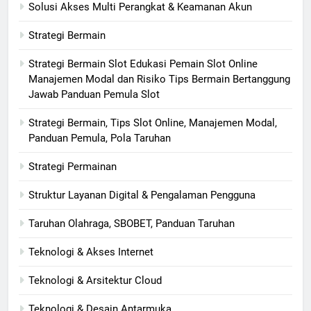
Solusi Akses Multi Perangkat & Keamanan Akun
Strategi Bermain
Strategi Bermain Slot Edukasi Pemain Slot Online
Manajemen Modal dan Risiko Tips Bermain Bertanggung
Jawab Panduan Pemula Slot
Strategi Bermain, Tips Slot Online, Manajemen Modal,
Panduan Pemula, Pola Taruhan
Strategi Permainan
Struktur Layanan Digital & Pengalaman Pengguna
Taruhan Olahraga, SBOBET, Panduan Taruhan
Teknologi & Akses Internet
Teknologi & Arsitektur Cloud
Teknologi & Desain Antarmuka