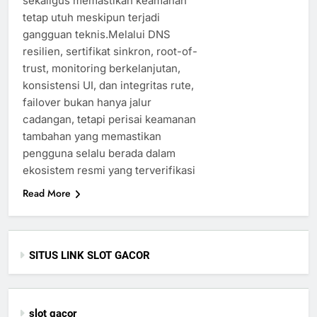
sekaligus memastikan keamanan
tetap utuh meskipun terjadi
gangguan teknis.Melalui DNS
resilien, sertifikat sinkron, root-of-
trust, monitoring berkelanjutan,
konsistensi UI, dan integritas rute,
failover bukan hanya jalur
cadangan, tetapi perisai keamanan
tambahan yang memastikan
pengguna selalu berada dalam
ekosistem resmi yang terverifikasi
Read More
SITUS LINK SLOT GACOR
slot gacor