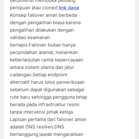
berpotensi membuka peluang
penipuan atau cloned
link dana
Konsep failover aman berbeda
dengan pengalihan biasa karena
pengalihan dilakukan dengan
validasi keamanan
berlapis.Failover bukan hanya
perpindahan alamat, melainkan
keberlanjutan rantai kepercayaan
antara sistem utama dan jalur
cadangan.Setiap endpoint
alternatif harus lolos pemeriksaan
sebelum dapat digunakan sebagai
rute baru sehingga pengguna tetap
berada pada infrastruktur resmi
tanpa intervensi pihak ketiga
Lapisan pertama dari failover aman
adalah DNS resilien.DNS
bertanggung jawab mengarahkan