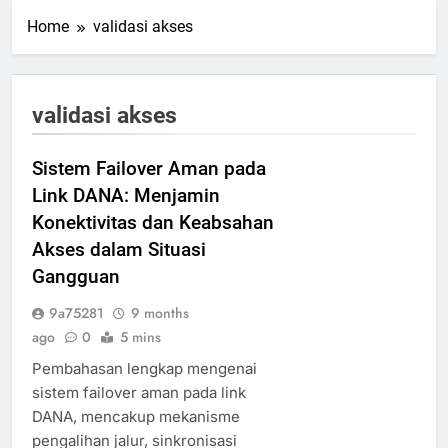
Home
validasi akses
validasi akses
Sistem Failover Aman pada
Link DANA: Menjamin
Konektivitas dan Keabsahan
Akses dalam Situasi
Gangguan
9a75281
9 months
ago
0
5 mins
Pembahasan lengkap mengenai
sistem failover aman pada link
DANA, mencakup mekanisme
pengalihan jalur, sinkronisasi