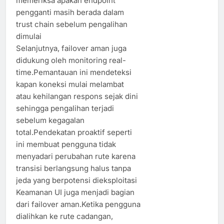
memeriksa apakah endpoint
pengganti masih berada dalam
trust chain sebelum pengalihan
dimulai
Selanjutnya, failover aman juga
didukung oleh monitoring real-
time.Pemantauan ini mendeteksi
kapan koneksi mulai melambat
atau kehilangan respons sejak dini
sehingga pengalihan terjadi
sebelum kegagalan
total.Pendekatan proaktif seperti
ini membuat pengguna tidak
menyadari perubahan rute karena
transisi berlangsung halus tanpa
jeda yang berpotensi dieksploitasi
Keamanan UI juga menjadi bagian
dari failover aman.Ketika pengguna
dialihkan ke rute cadangan,