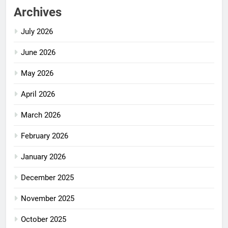
Archives
July 2026
June 2026
May 2026
April 2026
March 2026
February 2026
January 2026
December 2025
November 2025
October 2025