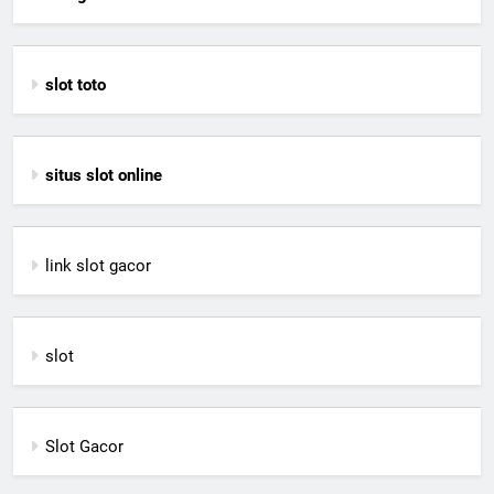
slot toto
situs slot online
link slot gacor
slot
Slot Gacor