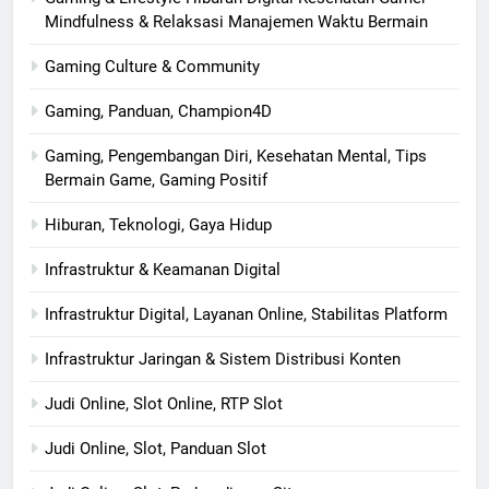
Mindfulness & Relaksasi Manajemen Waktu Bermain
Gaming Culture & Community
Gaming, Panduan, Champion4D
Gaming, Pengembangan Diri, Kesehatan Mental, Tips
Bermain Game, Gaming Positif
Hiburan, Teknologi, Gaya Hidup
Infrastruktur & Keamanan Digital
Infrastruktur Digital, Layanan Online, Stabilitas Platform
Infrastruktur Jaringan & Sistem Distribusi Konten
Judi Online, Slot Online, RTP Slot
Judi Online, Slot, Panduan Slot