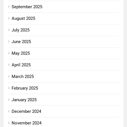
September 2025
August 2025
July 2025
June 2025
May 2025
April 2025
March 2025
February 2025
January 2025
December 2024
November 2024