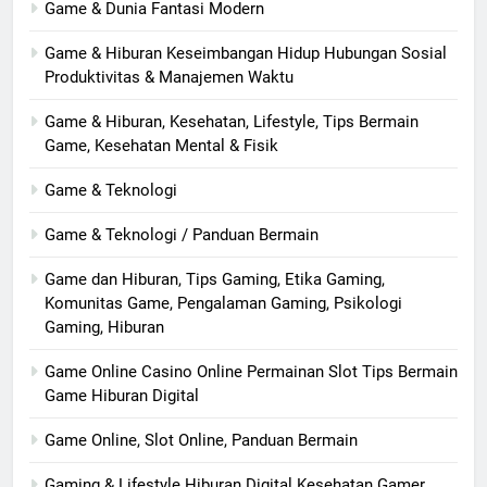
Game & Dunia Fantasi Modern
Game & Hiburan Keseimbangan Hidup Hubungan Sosial
Produktivitas & Manajemen Waktu
Game & Hiburan, Kesehatan, Lifestyle, Tips Bermain
Game, Kesehatan Mental & Fisik
Game & Teknologi
Game & Teknologi / Panduan Bermain
Game dan Hiburan, Tips Gaming, Etika Gaming,
Komunitas Game, Pengalaman Gaming, Psikologi
Gaming, Hiburan
Game Online Casino Online Permainan Slot Tips Bermain
Game Hiburan Digital
Game Online, Slot Online, Panduan Bermain
Gaming & Lifestyle Hiburan Digital Kesehatan Gamer