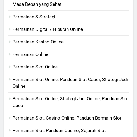
Masa Depan yang Sehat
Permainan & Strategi
Permainan Digital / Hiburan Online
Permainan Kasino Online
Permainan Online
Permainan Slot Online
Permainan Slot Online, Panduan Slot Gacor, Strategi Judi
Online
Permainan Slot Online, Strategi Judi Online, Panduan Slot
Gacor
Permainan Slot, Casino Online, Panduan Bermain Slot
Permainan Slot, Panduan Casino, Sejarah Slot