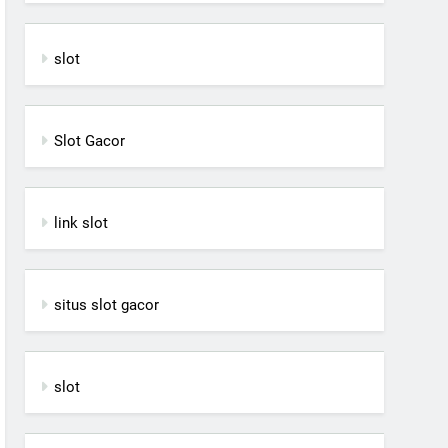
slot
Slot Gacor
link slot
situs slot gacor
slot