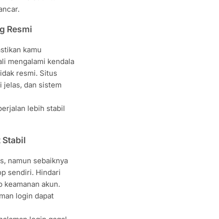
ancar.
ng Resmi
stikan kamu
ali mengalami kendala
idak resmi. Situs
 jelas, dan sistem
rjalan lebih stabil
 Stabil
us, namun sebaiknya
p sendiri. Hindari
ap keamanan akun.
laman login dapat