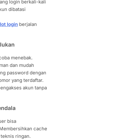
ng login berkali-kali
un dibatasi
ot login
berjalan
rlukan
ncoba menebak.
man dan mudah
ulang password dengan
omor yang terdaftar.
 mengakses akun tanpa
endala
er bisa
. Membersihkan cache
teknis ringan.