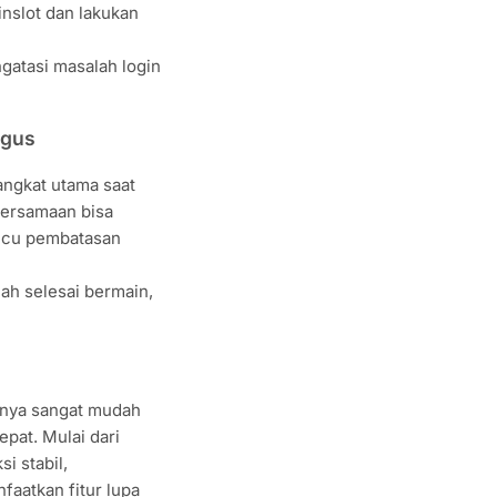
inslot dan lakukan
ngatasi masalah login
igus
angkat utama saat
bersamaan bisa
micu pembatasan
ah selesai bermain,
rnya sangat mudah
epat. Mulai dari
i stabil,
faatkan fitur lupa