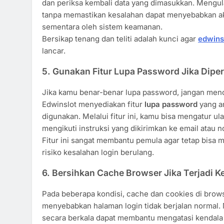
dan periksa kembali data yang dimasukkan. Mengula
tanpa memastikan kesalahan dapat menyebabkan ak
sementara oleh sistem keamanan.
Bersikap tenang dan teliti adalah kunci agar
edwinsl
lancar.
5. Gunakan Fitur Lupa Password Jika Dipe
Jika kamu benar-benar lupa password, jangan me
Edwinslot menyediakan fitur
lupa password
yang a
digunakan. Melalui fitur ini, kamu bisa mengatur 
mengikuti instruksi yang dikirimkan ke email atau n
Fitur ini sangat membantu pemula agar tetap bisa
risiko kesalahan login berulang.
6. Bersihkan Cache Browser Jika Terjadi K
Pada beberapa kondisi, cache dan cookies di brows
menyebabkan halaman login tidak berjalan normal
secara berkala dapat membantu mengatasi kendala 