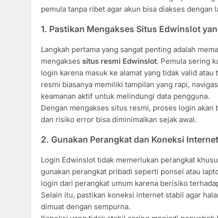
pemula tanpa ribet agar akun bisa diakses dengan l
1. Pastikan Mengakses Situs Edwinslot ya
Langkah pertama yang sangat penting adalah mema
mengakses
situs resmi Edwinslot
. Pemula sering k
login karena masuk ke alamat yang tidak valid atau t
resmi biasanya memiliki tampilan yang rapi, navigasi
keamanan aktif untuk melindungi data pengguna.
Dengan mengakses situs resmi, proses login akan be
dan risiko error bisa diminimalkan sejak awal.
2. Gunakan Perangkat dan Koneksi Internet
Login Edwinslot tidak memerlukan perangkat khus
gunakan perangkat pribadi seperti ponsel atau lapto
login dari perangkat umum karena berisiko terhad
Selain itu, pastikan koneksi internet stabil agar ha
dimuat dengan sempurna.