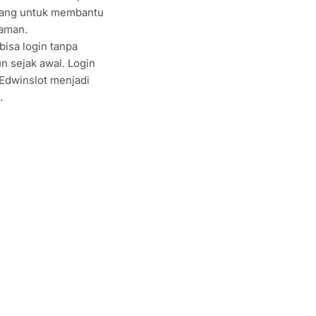
ncang untuk membantu
aman.
bisa login tanpa
n sejak awal. Login
Edwinslot menjadi
.