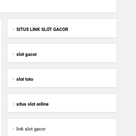
SITUS LINK SLOT GACOR
slot gacor
slot toto
situs slot online
link slot gacor