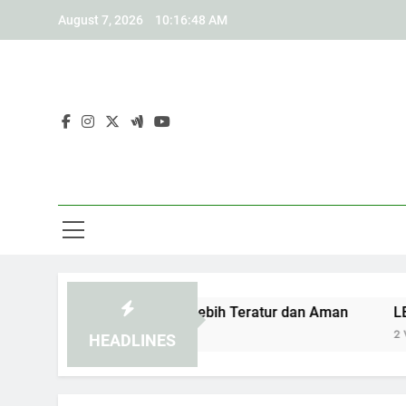
Skip
August 7, 2026
10:16:49 AM
to
content
HNI
Dapatkan 
gasi Harian yang Lebih Teratur dan Aman
LEBAH4D Link 
2 Weeks Ago
HEADLINES