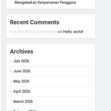
Mengabaikan Kenyamanan Pengguna
Recent Comments
A WordPress Commenter
on
Hello world!
Archives
July 2026
June 2026
May 2026
April 2026
March 2026