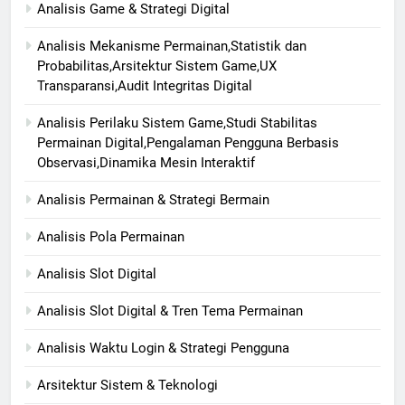
Analisis Game & Strategi Digital
Analisis Mekanisme Permainan,Statistik dan
Probabilitas,Arsitektur Sistem Game,UX
Transparansi,Audit Integritas Digital
Analisis Perilaku Sistem Game,Studi Stabilitas
Permainan Digital,Pengalaman Pengguna Berbasis
Observasi,Dinamika Mesin Interaktif
Analisis Permainan & Strategi Bermain
Analisis Pola Permainan
Analisis Slot Digital
Analisis Slot Digital & Tren Tema Permainan
Analisis Waktu Login & Strategi Pengguna
Arsitektur Sistem & Teknologi