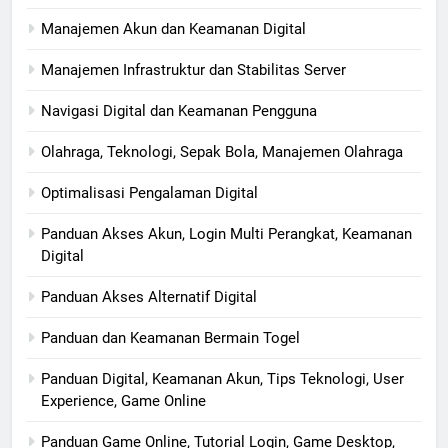
Manajemen Akun dan Keamanan Digital
Manajemen Infrastruktur dan Stabilitas Server
Navigasi Digital dan Keamanan Pengguna
Olahraga, Teknologi, Sepak Bola, Manajemen Olahraga
Optimalisasi Pengalaman Digital
Panduan Akses Akun, Login Multi Perangkat, Keamanan
Digital
Panduan Akses Alternatif Digital
Panduan dan Keamanan Bermain Togel
Panduan Digital, Keamanan Akun, Tips Teknologi, User
Experience, Game Online
Panduan Game Online, Tutorial Login, Game Desktop,