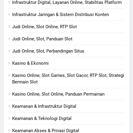
Infrastruktur Digital, Layanan Online, Stabilitas Platform
Infrastruktur Jaringan & Sistem Distribusi Konten
Judi Online, Slot Online, RTP Slot
Judi Online, Slot, Panduan Slot
Judi Online, Slot, Perbandingan Situs
Kasino & Ekonomi
Kasino Online, Slot Games, Slot Gacor, RTP Slot, Strategi
Bermain Slot
Kasino Online, Slot Online, Panduan Permainan
Keamanan & Infrastruktur Digital
Keamanan & Teknologi Digital
Keamanan Akses & Privasi Digital