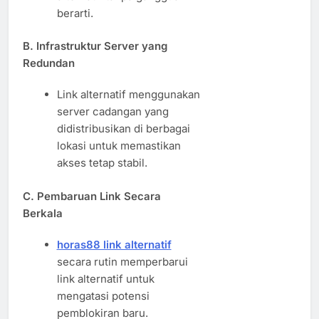
berarti.
B. Infrastruktur Server yang
Redundan
Link alternatif menggunakan
server cadangan yang
didistribusikan di berbagai
lokasi untuk memastikan
akses tetap stabil.
C. Pembaruan Link Secara
Berkala
horas88 link alternatif
secara rutin memperbarui
link alternatif untuk
mengatasi potensi
pemblokiran baru.