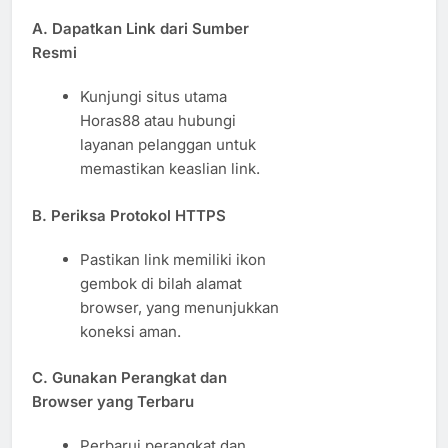
A. Dapatkan Link dari Sumber
Resmi
Kunjungi situs utama
Horas88 atau hubungi
layanan pelanggan untuk
memastikan keaslian link.
B. Periksa Protokol HTTPS
Pastikan link memiliki ikon
gembok di bilah alamat
browser, yang menunjukkan
koneksi aman.
C. Gunakan Perangkat dan
Browser yang Terbaru
Perbarui perangkat dan