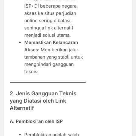
ISP:
Di beberapa negara,
akses ke situs perjudian
online sering dibatasi,
sehingga link alternatif
menjadi solusi utama.
Memastikan Kelancaran
Akses:
Memberikan jalur
tambahan yang stabil untuk
menghindari gangguan
teknis.
2.
Jenis Gangguan Teknis
yang Diatasi oleh Link
Alternatif
A. Pemblokiran oleh ISP
Pemblokiran adalah salah