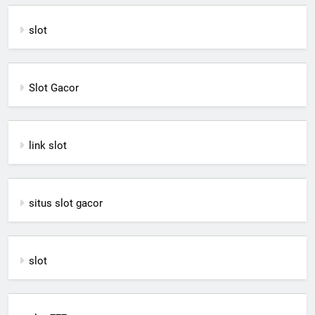
slot
Slot Gacor
link slot
situs slot gacor
slot