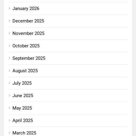
January 2026
December 2025
November 2025
October 2025
September 2025
August 2025
July 2025
June 2025
May 2025
April 2025
March 2025