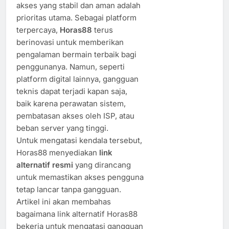
akses yang stabil dan aman adalah
prioritas utama. Sebagai platform
terpercaya,
Horas88
terus
berinovasi untuk memberikan
pengalaman bermain terbaik bagi
penggunanya. Namun, seperti
platform digital lainnya, gangguan
teknis dapat terjadi kapan saja,
baik karena perawatan sistem,
pembatasan akses oleh ISP, atau
beban server yang tinggi.
Untuk mengatasi kendala tersebut,
Horas88 menyediakan
link
alternatif resmi
yang dirancang
untuk memastikan akses pengguna
tetap lancar tanpa gangguan.
Artikel ini akan membahas
bagaimana link alternatif Horas88
bekerja untuk mengatasi gangguan