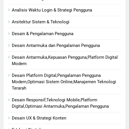
Analisis Waktu Login & Strategi Pengguna
Arsitektur Sistem & Teknologi
Desain & Pengalaman Pengguna
Desain Antarmuka dan Pengalaman Pengguna
Desain Antarmuka,Kepuasan Pengguna,Platform Digital
Modern
Desain Platform Digital,Pengalaman Pengguna
Modern,Optimasi Sistem Online,Manajemen Teknologi
Terarah
Desain Responsif,Teknologi Mobile,Platform
Digital,Optimasi Antarmuka,Pengalaman Pengguna
Desain UX & Strategi Konten