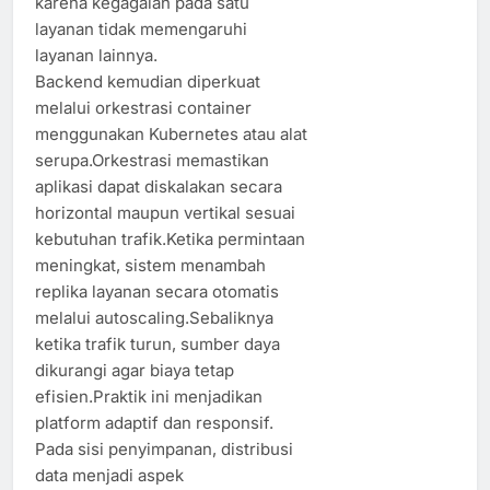
karena kegagalan pada satu
layanan tidak memengaruhi
layanan lainnya.
Backend kemudian diperkuat
melalui orkestrasi container
menggunakan Kubernetes atau alat
serupa.Orkestrasi memastikan
aplikasi dapat diskalakan secara
horizontal maupun vertikal sesuai
kebutuhan trafik.Ketika permintaan
meningkat, sistem menambah
replika layanan secara otomatis
melalui autoscaling.Sebaliknya
ketika trafik turun, sumber daya
dikurangi agar biaya tetap
efisien.Praktik ini menjadikan
platform adaptif dan responsif.
Pada sisi penyimpanan, distribusi
data menjadi aspek