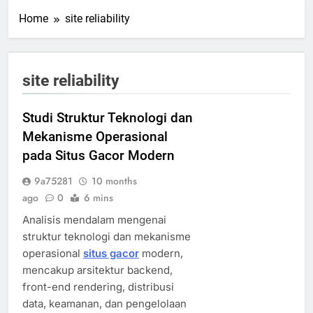
Home
site reliability
site reliability
Studi Struktur Teknologi dan
Mekanisme Operasional
pada Situs Gacor Modern
9a75281
10 months
ago
0
6 mins
Analisis mendalam mengenai
struktur teknologi dan mekanisme
operasional
situs gacor
modern,
mencakup arsitektur backend,
front-end rendering, distribusi
data, keamanan, dan pengelolaan