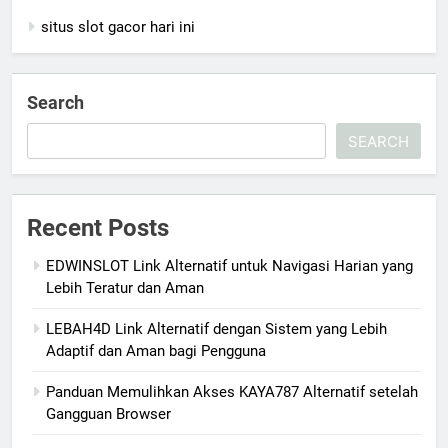
situs slot gacor hari ini
Search
SEARCH
Recent Posts
EDWINSLOT Link Alternatif untuk Navigasi Harian yang
Lebih Teratur dan Aman
LEBAH4D Link Alternatif dengan Sistem yang Lebih
Adaptif dan Aman bagi Pengguna
Panduan Memulihkan Akses KAYA787 Alternatif setelah
Gangguan Browser