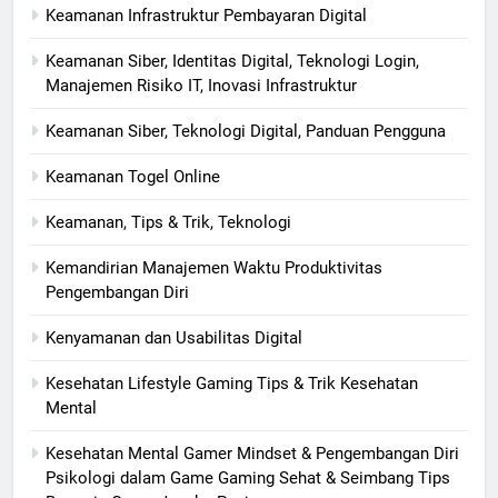
Keamanan Infrastruktur Pembayaran Digital
Keamanan Siber, Identitas Digital, Teknologi Login,
Manajemen Risiko IT, Inovasi Infrastruktur
Keamanan Siber, Teknologi Digital, Panduan Pengguna
Keamanan Togel Online
Keamanan, Tips & Trik, Teknologi
Kemandirian Manajemen Waktu Produktivitas
Pengembangan Diri
Kenyamanan dan Usabilitas Digital
Kesehatan Lifestyle Gaming Tips & Trik Kesehatan
Mental
Kesehatan Mental Gamer Mindset & Pengembangan Diri
Psikologi dalam Game Gaming Sehat & Seimbang Tips