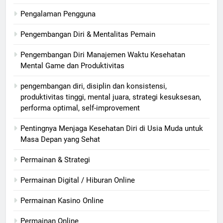
Pengalaman Pengguna
Pengembangan Diri & Mentalitas Pemain
Pengembangan Diri Manajemen Waktu Kesehatan
Mental Game dan Produktivitas
pengembangan diri, disiplin dan konsistensi,
produktivitas tinggi, mental juara, strategi kesuksesan,
performa optimal, self-improvement
Pentingnya Menjaga Kesehatan Diri di Usia Muda untuk
Masa Depan yang Sehat
Permainan & Strategi
Permainan Digital / Hiburan Online
Permainan Kasino Online
Permainan Online