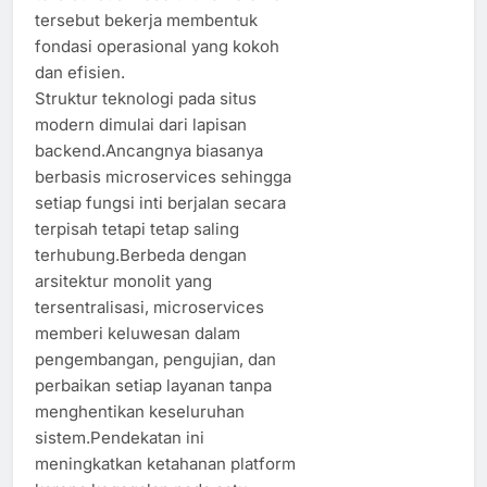
tersebut bekerja membentuk
fondasi operasional yang kokoh
dan efisien.
Struktur teknologi pada situs
modern dimulai dari lapisan
backend.Ancangnya biasanya
berbasis microservices sehingga
setiap fungsi inti berjalan secara
terpisah tetapi tetap saling
terhubung.Berbeda dengan
arsitektur monolit yang
tersentralisasi, microservices
memberi keluwesan dalam
pengembangan, pengujian, dan
perbaikan setiap layanan tanpa
menghentikan keseluruhan
sistem.Pendekatan ini
meningkatkan ketahanan platform