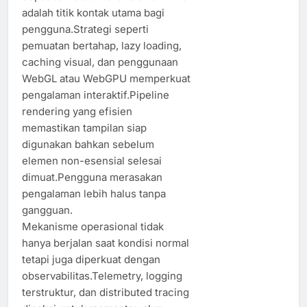
adalah titik kontak utama bagi
pengguna.Strategi seperti
pemuatan bertahap, lazy loading,
caching visual, dan penggunaan
WebGL atau WebGPU memperkuat
pengalaman interaktif.Pipeline
rendering yang efisien
memastikan tampilan siap
digunakan bahkan sebelum
elemen non-esensial selesai
dimuat.Pengguna merasakan
pengalaman lebih halus tanpa
gangguan.
Mekanisme operasional tidak
hanya berjalan saat kondisi normal
tetapi juga diperkuat dengan
observabilitas.Telemetry, logging
terstruktur, dan distributed tracing