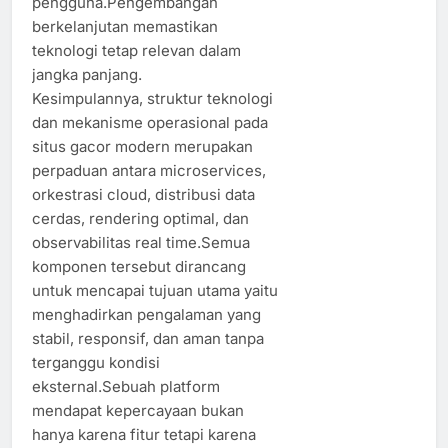
pengguna.Pengembangan
berkelanjutan memastikan
teknologi tetap relevan dalam
jangka panjang.
Kesimpulannya, struktur teknologi
dan mekanisme operasional pada
situs gacor modern merupakan
perpaduan antara microservices,
orkestrasi cloud, distribusi data
cerdas, rendering optimal, dan
observabilitas real time.Semua
komponen tersebut dirancang
untuk mencapai tujuan utama yaitu
menghadirkan pengalaman yang
stabil, responsif, dan aman tanpa
terganggu kondisi
eksternal.Sebuah platform
mendapat kepercayaan bukan
hanya karena fitur tetapi karena