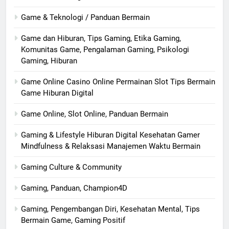
Game & Teknologi / Panduan Bermain
Game dan Hiburan, Tips Gaming, Etika Gaming,
Komunitas Game, Pengalaman Gaming, Psikologi
Gaming, Hiburan
Game Online Casino Online Permainan Slot Tips Bermain
Game Hiburan Digital
Game Online, Slot Online, Panduan Bermain
Gaming & Lifestyle Hiburan Digital Kesehatan Gamer
Mindfulness & Relaksasi Manajemen Waktu Bermain
Gaming Culture & Community
Gaming, Panduan, Champion4D
Gaming, Pengembangan Diri, Kesehatan Mental, Tips
Bermain Game, Gaming Positif