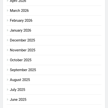
April 2026
March 2026
February 2026
January 2026
December 2025
November 2025
October 2025
September 2025
August 2025
July 2025
June 2025