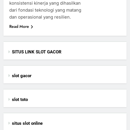
konsistensi kinerja yang dihasilkan
dari fondasi teknologi yang matang
dan operasional yang resilien.
Read More
SITUS LINK SLOT GACOR
slot gacor
slot toto
situs slot online