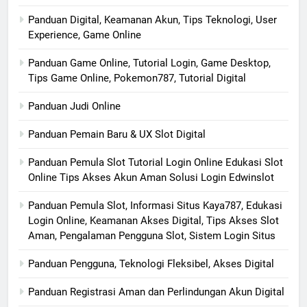
Panduan Digital, Keamanan Akun, Tips Teknologi, User
Experience, Game Online
Panduan Game Online, Tutorial Login, Game Desktop,
Tips Game Online, Pokemon787, Tutorial Digital
Panduan Judi Online
Panduan Pemain Baru & UX Slot Digital
Panduan Pemula Slot Tutorial Login Online Edukasi Slot
Online Tips Akses Akun Aman Solusi Login Edwinslot
Panduan Pemula Slot, Informasi Situs Kaya787, Edukasi
Login Online, Keamanan Akses Digital, Tips Akses Slot
Aman, Pengalaman Pengguna Slot, Sistem Login Situs
Panduan Pengguna, Teknologi Fleksibel, Akses Digital
Panduan Registrasi Aman dan Perlindungan Akun Digital