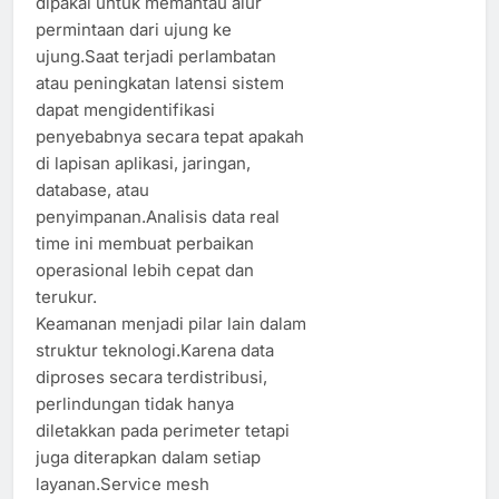
dipakai untuk memantau alur
permintaan dari ujung ke
ujung.Saat terjadi perlambatan
atau peningkatan latensi sistem
dapat mengidentifikasi
penyebabnya secara tepat apakah
di lapisan aplikasi, jaringan,
database, atau
penyimpanan.Analisis data real
time ini membuat perbaikan
operasional lebih cepat dan
terukur.
Keamanan menjadi pilar lain dalam
struktur teknologi.Karena data
diproses secara terdistribusi,
perlindungan tidak hanya
diletakkan pada perimeter tetapi
juga diterapkan dalam setiap
layanan.Service mesh