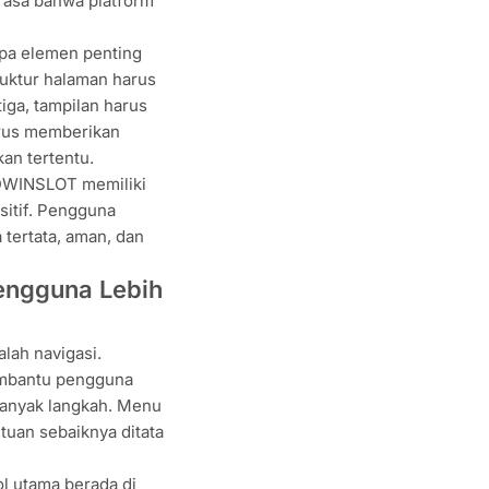
asa bahwa platform
apa elemen penting
uktur halaman harus
iga, tampilan harus
arus memberikan
an tertentu.
 EDWINSLOT memiliki
itif. Pengguna
 tertata, aman, dan
engguna Lebih
lah navigasi.
embantu pengguna
banyak langkah. Menu
tuan sebaiknya ditata
ol utama berada di