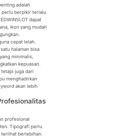
penting adalah
perlu berpikir terlalu
m. EDWINSLOT dapat
hana, ikon yang mudah
ngungkan.
una cepat lelah.
 satu halaman bisa
yang minimalis,
ngkatkan kepuasan.
tetapi juga dari
pu menghadirkan
eyword akan lebih
ofesionalitas
n profesional
en. Tipografi perlu
erlihat berlebihan.