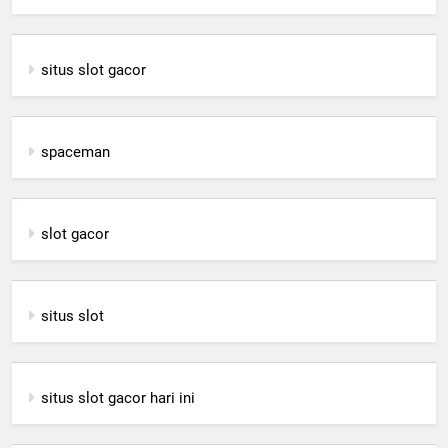
situs slot gacor
spaceman
slot gacor
situs slot
situs slot gacor hari ini