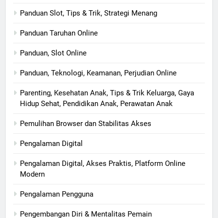
Panduan Slot, Tips & Trik, Strategi Menang
Panduan Taruhan Online
Panduan, Slot Online
Panduan, Teknologi, Keamanan, Perjudian Online
Parenting, Kesehatan Anak, Tips & Trik Keluarga, Gaya
Hidup Sehat, Pendidikan Anak, Perawatan Anak
Pemulihan Browser dan Stabilitas Akses
Pengalaman Digital
Pengalaman Digital, Akses Praktis, Platform Online
Modern
Pengalaman Pengguna
Pengembangan Diri & Mentalitas Pemain