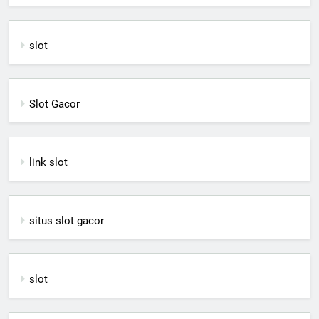
slot
Slot Gacor
link slot
situs slot gacor
slot