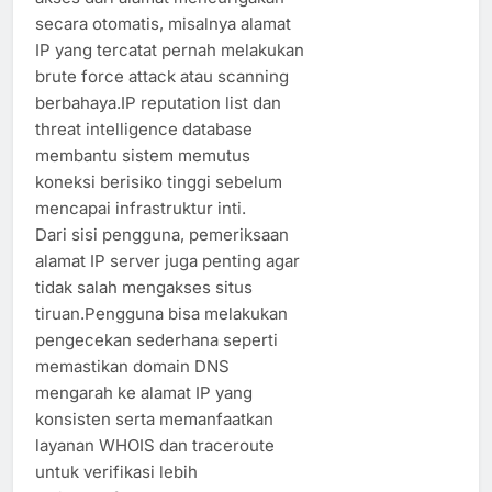
secara otomatis, misalnya alamat
IP yang tercatat pernah melakukan
brute force attack atau scanning
berbahaya.IP reputation list dan
threat intelligence database
membantu sistem memutus
koneksi berisiko tinggi sebelum
mencapai infrastruktur inti.
Dari sisi pengguna, pemeriksaan
alamat IP server juga penting agar
tidak salah mengakses situs
tiruan.Pengguna bisa melakukan
pengecekan sederhana seperti
memastikan domain DNS
mengarah ke alamat IP yang
konsisten serta memanfaatkan
layanan WHOIS dan traceroute
untuk verifikasi lebih