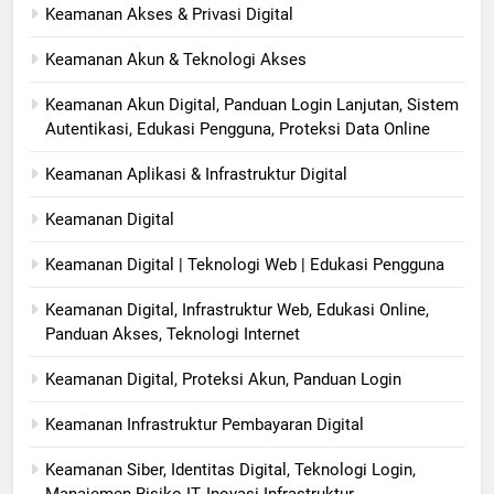
Keamanan Akses & Privasi Digital
Keamanan Akun & Teknologi Akses
Keamanan Akun Digital, Panduan Login Lanjutan, Sistem
Autentikasi, Edukasi Pengguna, Proteksi Data Online
Keamanan Aplikasi & Infrastruktur Digital
Keamanan Digital
Keamanan Digital | Teknologi Web | Edukasi Pengguna
Keamanan Digital, Infrastruktur Web, Edukasi Online,
Panduan Akses, Teknologi Internet
Keamanan Digital, Proteksi Akun, Panduan Login
Keamanan Infrastruktur Pembayaran Digital
Keamanan Siber, Identitas Digital, Teknologi Login,