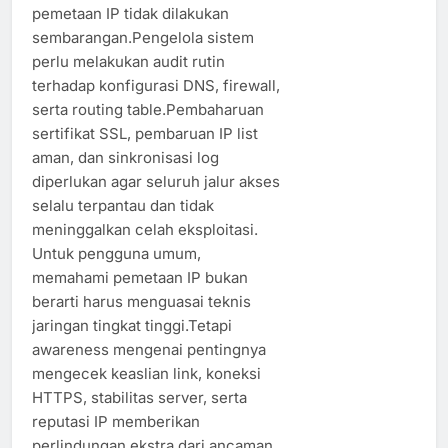
pemetaan IP tidak dilakukan
sembarangan.Pengelola sistem
perlu melakukan audit rutin
terhadap konfigurasi DNS, firewall,
serta routing table.Pembaharuan
sertifikat SSL, pembaruan IP list
aman, dan sinkronisasi log
diperlukan agar seluruh jalur akses
selalu terpantau dan tidak
meninggalkan celah eksploitasi.
Untuk pengguna umum,
memahami pemetaan IP bukan
berarti harus menguasai teknis
jaringan tingkat tinggi.Tetapi
awareness mengenai pentingnya
mengecek keaslian link, koneksi
HTTPS, stabilitas server, serta
reputasi IP memberikan
perlindungan ekstra dari ancaman