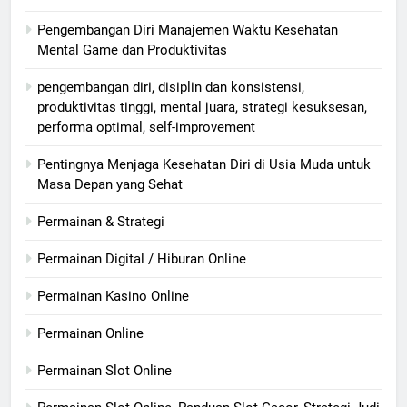
Pengembangan Diri Manajemen Waktu Kesehatan
Mental Game dan Produktivitas
pengembangan diri, disiplin dan konsistensi,
produktivitas tinggi, mental juara, strategi kesuksesan,
performa optimal, self-improvement
Pentingnya Menjaga Kesehatan Diri di Usia Muda untuk
Masa Depan yang Sehat
Permainan & Strategi
Permainan Digital / Hiburan Online
Permainan Kasino Online
Permainan Online
Permainan Slot Online