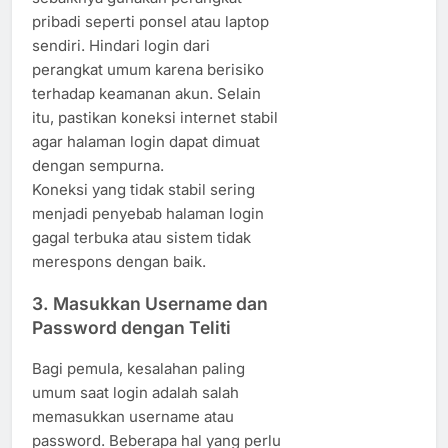
pribadi seperti ponsel atau laptop
sendiri. Hindari login dari
perangkat umum karena berisiko
terhadap keamanan akun. Selain
itu, pastikan koneksi internet stabil
agar halaman login dapat dimuat
dengan sempurna.
Koneksi yang tidak stabil sering
menjadi penyebab halaman login
gagal terbuka atau sistem tidak
merespons dengan baik.
3. Masukkan Username dan
Password dengan Teliti
Bagi pemula, kesalahan paling
umum saat login adalah salah
memasukkan username atau
password. Beberapa hal yang perlu