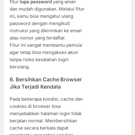
fitur
lupa password
yang aman
dan mudah digunakan. Melalui fitur
ini, kamu bisa mengatur ulang
password dengan mengikuti
instruksi yang dikirimkan ke email
atau nomor yang terdaftar.
Fitur ini sangat membantu pemula
agar tetap bisa mengakses akun
tanpa risiko kesalahan login
berulang.
6. Bersihkan Cache Browser
Jika Terjadi Kendala
Pada beberapa kondisi, cache dan
cookies di browser bisa
menyebabkan halaman login tidak
berjalan normal. Membersihkan
cache secara berkala dapat