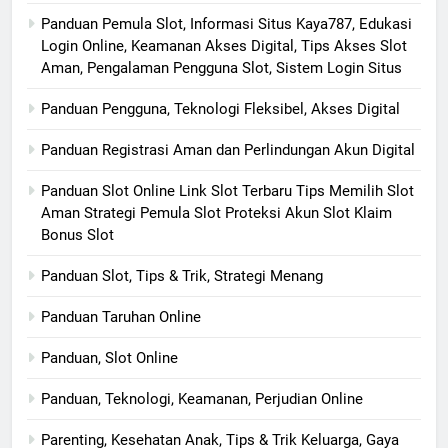
Panduan Pemula Slot, Informasi Situs Kaya787, Edukasi
Login Online, Keamanan Akses Digital, Tips Akses Slot
Aman, Pengalaman Pengguna Slot, Sistem Login Situs
Panduan Pengguna, Teknologi Fleksibel, Akses Digital
Panduan Registrasi Aman dan Perlindungan Akun Digital
Panduan Slot Online Link Slot Terbaru Tips Memilih Slot
Aman Strategi Pemula Slot Proteksi Akun Slot Klaim
Bonus Slot
Panduan Slot, Tips & Trik, Strategi Menang
Panduan Taruhan Online
Panduan, Slot Online
Panduan, Teknologi, Keamanan, Perjudian Online
Parenting, Kesehatan Anak, Tips & Trik Keluarga, Gaya