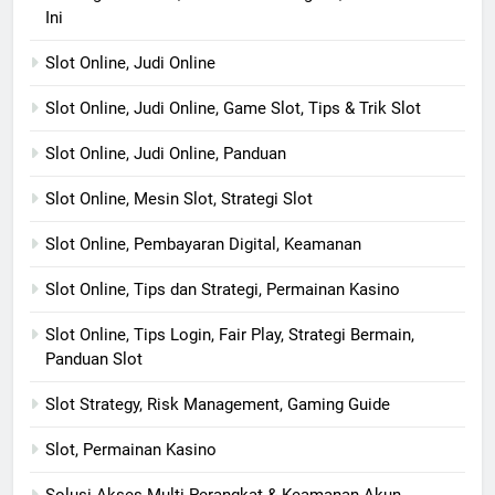
Ini
Slot Online, Judi Online
Slot Online, Judi Online, Game Slot, Tips & Trik Slot
Slot Online, Judi Online, Panduan
Slot Online, Mesin Slot, Strategi Slot
Slot Online, Pembayaran Digital, Keamanan
Slot Online, Tips dan Strategi, Permainan Kasino
Slot Online, Tips Login, Fair Play, Strategi Bermain,
Panduan Slot
Slot Strategy, Risk Management, Gaming Guide
Slot, Permainan Kasino