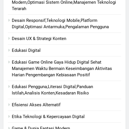
Modern,Optimasi Sistem Online,Manajemen Teknologi
Terarah
Desain Responsif,Teknologi Mobile,Platform
Digital,Optimasi Antarmuka,Pengalaman Pengguna
Desain UX & Strategi Konten
Edukasi Digital
Edukasi Game Online Gaya Hidup Digital Sehat
Manajemen Waktu Bermain Keseimbangan Aktivitas
Harian Pengembangan Kebiasaan Positif
Edukasi Pengguna,Literasi Digital,Panduan
Istilah,Analisis Konten,Kesadaran Risiko
Efisiensi Akses Alternatif
Etika Teknologi & Kepercayaan Digital
Game & Dunia Fantasi Modern