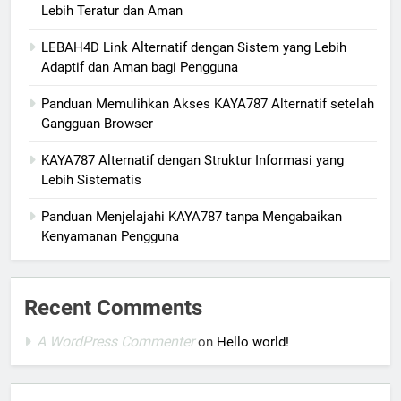
Lebih Teratur dan Aman
LEBAH4D Link Alternatif dengan Sistem yang Lebih
Adaptif dan Aman bagi Pengguna
Panduan Memulihkan Akses KAYA787 Alternatif setelah
Gangguan Browser
KAYA787 Alternatif dengan Struktur Informasi yang
Lebih Sistematis
Panduan Menjelajahi KAYA787 tanpa Mengabaikan
Kenyamanan Pengguna
Recent Comments
A WordPress Commenter
on
Hello world!