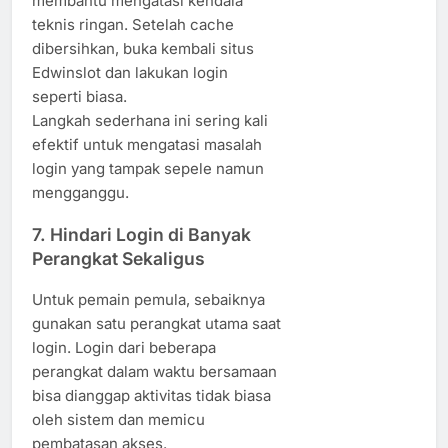
membantu mengatasi kendala
teknis ringan. Setelah cache
dibersihkan, buka kembali situs
Edwinslot dan lakukan login
seperti biasa.
Langkah sederhana ini sering kali
efektif untuk mengatasi masalah
login yang tampak sepele namun
mengganggu.
7. Hindari Login di Banyak
Perangkat Sekaligus
Untuk pemain pemula, sebaiknya
gunakan satu perangkat utama saat
login. Login dari beberapa
perangkat dalam waktu bersamaan
bisa dianggap aktivitas tidak biasa
oleh sistem dan memicu
pembatasan akses.