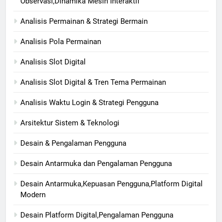
Observasi,Dinamika Mesin Interaktif
Analisis Permainan & Strategi Bermain
Analisis Pola Permainan
Analisis Slot Digital
Analisis Slot Digital & Tren Tema Permainan
Analisis Waktu Login & Strategi Pengguna
Arsitektur Sistem & Teknologi
Desain & Pengalaman Pengguna
Desain Antarmuka dan Pengalaman Pengguna
Desain Antarmuka,Kepuasan Pengguna,Platform Digital
Modern
Desain Platform Digital,Pengalaman Pengguna