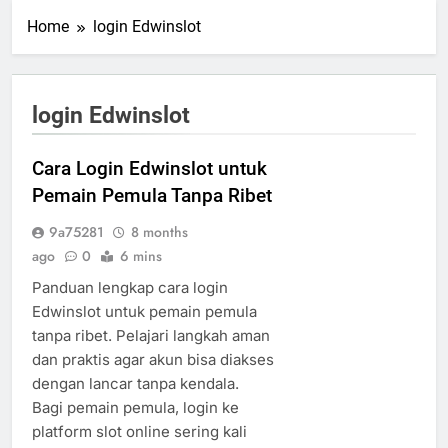
Home
login Edwinslot
login Edwinslot
Cara Login Edwinslot untuk
Pemain Pemula Tanpa Ribet
9a75281
8 months
ago
0
6 mins
Panduan lengkap cara login
Edwinslot untuk pemain pemula
tanpa ribet. Pelajari langkah aman
dan praktis agar akun bisa diakses
dengan lancar tanpa kendala.
Bagi pemain pemula, login ke
platform slot online sering kali