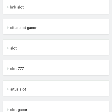
link slot
situs slot gacor
slot
slot 777
situs slot
slot gacor