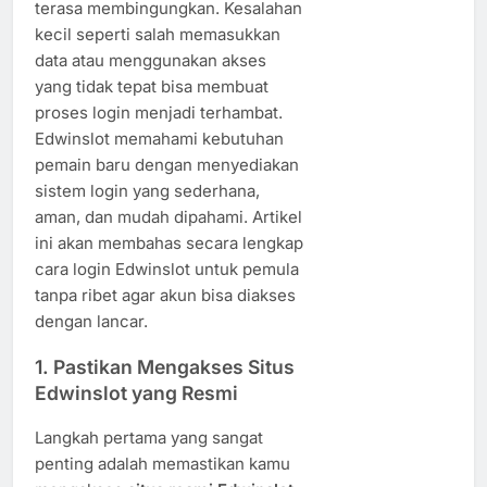
terasa membingungkan. Kesalahan
kecil seperti salah memasukkan
data atau menggunakan akses
yang tidak tepat bisa membuat
proses login menjadi terhambat.
Edwinslot memahami kebutuhan
pemain baru dengan menyediakan
sistem login yang sederhana,
aman, dan mudah dipahami. Artikel
ini akan membahas secara lengkap
cara login Edwinslot untuk pemula
tanpa ribet agar akun bisa diakses
dengan lancar.
1. Pastikan Mengakses Situs
Edwinslot yang Resmi
Langkah pertama yang sangat
penting adalah memastikan kamu