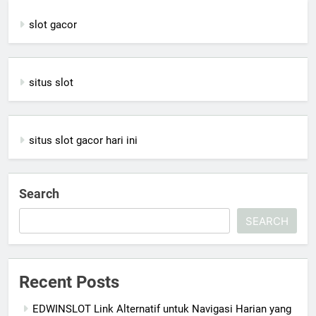
slot gacor
situs slot
situs slot gacor hari ini
Search
SEARCH
Recent Posts
EDWINSLOT Link Alternatif untuk Navigasi Harian yang