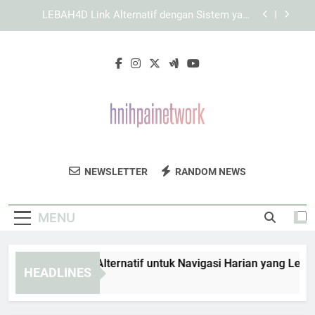
Skip
Panduan Memulihkan Akses KAYA787 Alternatif
to
setelah Gangguan Browser
content
KAYA787 Alternatif dengan Struktur Informasi
yang Lebih Sistematis
EDWINSLOT Link Alternatif untuk Navigasi Harian
yang Lebih Teratur dan Aman
LEBAH4D Link Alternatif dengan Sistem yang
Lebih Adaptif dan Aman bagi Pengguna
Panduan Memulihkan Akses KAYA787 Alternatif
setelah Gangguan Browser
HNI HP AI
Dapatkan Informasi Terbaru Tentang
KAYA787 Alternatif dengan Struktur Informasi
NEWSLETTER
RANDOM NEWS
Network
yang Lebih Sistematis
Kecerdasan Buatan Di HNI HP AI Network.
MENU
WINSLOT Link Alternatif untuk Navigasi Harian yang Lebih T
HEADLINES
Weeks Ago