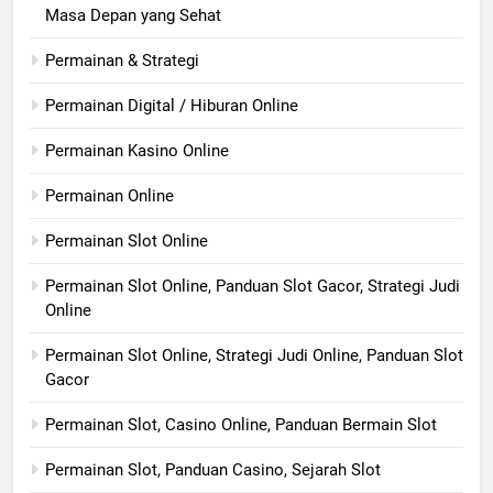
Masa Depan yang Sehat
Permainan & Strategi
Permainan Digital / Hiburan Online
Permainan Kasino Online
Permainan Online
Permainan Slot Online
Permainan Slot Online, Panduan Slot Gacor, Strategi Judi
Online
Permainan Slot Online, Strategi Judi Online, Panduan Slot
Gacor
Permainan Slot, Casino Online, Panduan Bermain Slot
Permainan Slot, Panduan Casino, Sejarah Slot