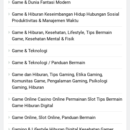
Game & Dunia Fantasi Modern
Game & Hiburan Keseimbangan Hidup Hubungan Sosial
Produktivitas & Manajemen Waktu
Game & Hiburan, Kesehatan, Lifestyle, Tips Bermain
Game, Kesehatan Mental & Fisik
Game & Teknologi
Game & Teknologi / Panduan Bermain
Game dan Hiburan, Tips Gaming, Etika Gaming,
Komunitas Game, Pengalaman Gaming, Psikologi
Gaming, Hiburan
Game Online Casino Online Permainan Slot Tips Bermain
Game Hiburan Digital
Game Online, Slot Online, Panduan Bermain
Gaming & Lifestyle Hiburan Digital Kesehatan Gamer