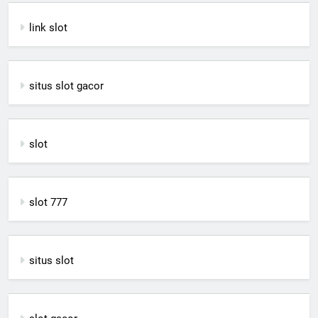
link slot
situs slot gacor
slot
slot 777
situs slot