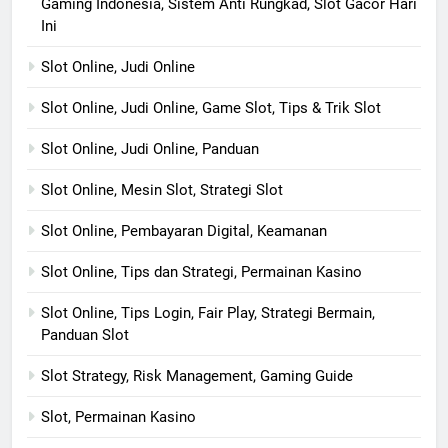
Gaming Indonesia, Sistem Anti Rungkad, Slot Gacor Hari
Ini
Slot Online, Judi Online
Slot Online, Judi Online, Game Slot, Tips & Trik Slot
Slot Online, Judi Online, Panduan
Slot Online, Mesin Slot, Strategi Slot
Slot Online, Pembayaran Digital, Keamanan
Slot Online, Tips dan Strategi, Permainan Kasino
Slot Online, Tips Login, Fair Play, Strategi Bermain,
Panduan Slot
Slot Strategy, Risk Management, Gaming Guide
Slot, Permainan Kasino