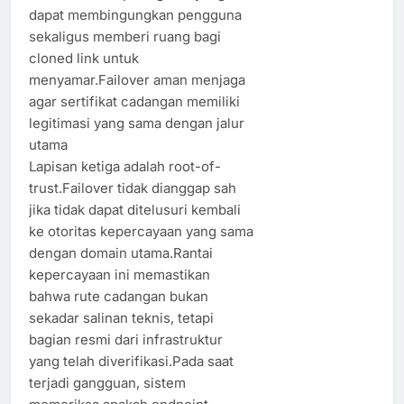
dapat membingungkan pengguna
sekaligus memberi ruang bagi
cloned link untuk
menyamar.Failover aman menjaga
agar sertifikat cadangan memiliki
legitimasi yang sama dengan jalur
utama
Lapisan ketiga adalah root-of-
trust.Failover tidak dianggap sah
jika tidak dapat ditelusuri kembali
ke otoritas kepercayaan yang sama
dengan domain utama.Rantai
kepercayaan ini memastikan
bahwa rute cadangan bukan
sekadar salinan teknis, tetapi
bagian resmi dari infrastruktur
yang telah diverifikasi.Pada saat
terjadi gangguan, sistem