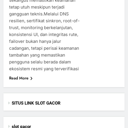
sekaligus memastikan keamanan
tetap utuh meskipun terjadi
gangguan teknis.Melalui DNS
resilien, sertifikat sinkron, root-of-
trust, monitoring berkelanjutan,
konsistensi UI, dan integritas rute,
failover bukan hanya jalur
cadangan, tetapi perisai keamanan
tambahan yang memastikan
pengguna selalu berada dalam
ekosistem resmi yang terverifikasi
Read More
SITUS LINK SLOT GACOR
slot gacor