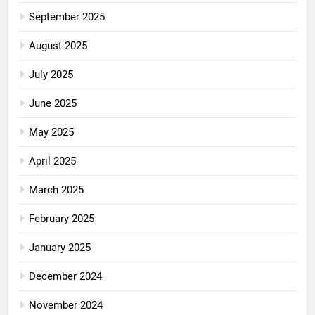
September 2025
August 2025
July 2025
June 2025
May 2025
April 2025
March 2025
February 2025
January 2025
December 2024
November 2024