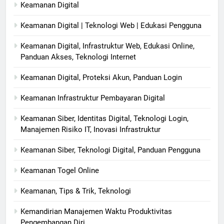
Keamanan Digital
Keamanan Digital | Teknologi Web | Edukasi Pengguna
Keamanan Digital, Infrastruktur Web, Edukasi Online,
Panduan Akses, Teknologi Internet
Keamanan Digital, Proteksi Akun, Panduan Login
Keamanan Infrastruktur Pembayaran Digital
Keamanan Siber, Identitas Digital, Teknologi Login,
Manajemen Risiko IT, Inovasi Infrastruktur
Keamanan Siber, Teknologi Digital, Panduan Pengguna
Keamanan Togel Online
Keamanan, Tips & Trik, Teknologi
Kemandirian Manajemen Waktu Produktivitas
Pengembangan Diri