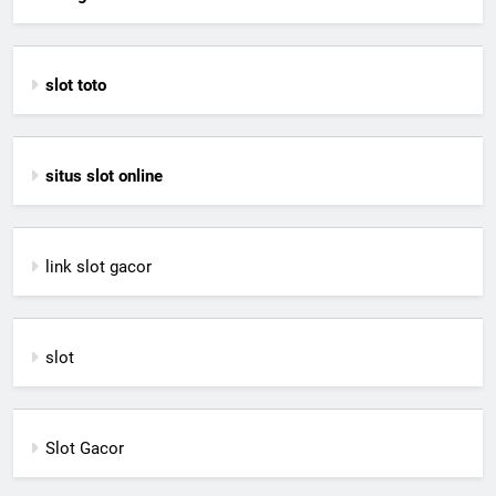
slot toto
situs slot online
link slot gacor
slot
Slot Gacor