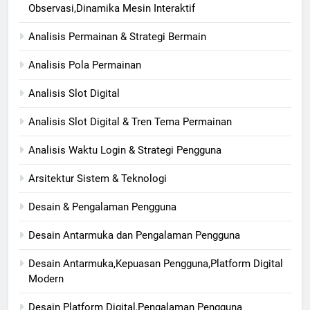
Observasi,Dinamika Mesin Interaktif
Analisis Permainan & Strategi Bermain
Analisis Pola Permainan
Analisis Slot Digital
Analisis Slot Digital & Tren Tema Permainan
Analisis Waktu Login & Strategi Pengguna
Arsitektur Sistem & Teknologi
Desain & Pengalaman Pengguna
Desain Antarmuka dan Pengalaman Pengguna
Desain Antarmuka,Kepuasan Pengguna,Platform Digital
Modern
Desain Platform Digital,Pengalaman Pengguna