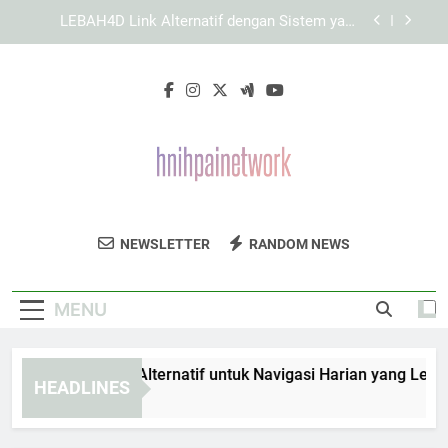
Skip
Panduan Memulihkan Akses KAYA787 Alternatif
to
setelah Gangguan Browser
content
KAYA787 Alternatif dengan Struktur Informasi
yang Lebih Sistematis
EDWINSLOT Link Alternatif untuk Navigasi Harian
yang Lebih Teratur dan Aman
LEBAH4D Link Alternatif dengan Sistem yang
Lebih Adaptif dan Aman bagi Pengguna
Panduan Memulihkan Akses KAYA787 Alternatif
setelah Gangguan Browser
HNI HP AI
Dapatkan Informasi Terbaru Tentang
KAYA787 Alternatif dengan Struktur Informasi
NEWSLETTER
RANDOM NEWS
Network
yang Lebih Sistematis
Kecerdasan Buatan Di HNI HP AI Network.
MENU
WINSLOT Link Alternatif untuk Navigasi Harian yang Lebih T
HEADLINES
Weeks Ago