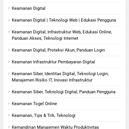
Keamanan Digital
Keamanan Digital | Teknologi Web | Edukasi Pengguna
Keamanan Digital, Infrastruktur Web, Edukasi Online,
Panduan Akses, Teknologi Internet
Keamanan Digital, Proteksi Akun, Panduan Login
Keamanan Infrastruktur Pembayaran Digital
Keamanan Siber, Identitas Digital, Teknologi Login,
Manajemen Risiko IT, Inovasi Infrastruktur
Keamanan Siber, Teknologi Digital, Panduan Pengguna
Keamanan Togel Online
Keamanan, Tips & Trik, Teknologi
Kemandirian Manajemen Waktu Produktivitas