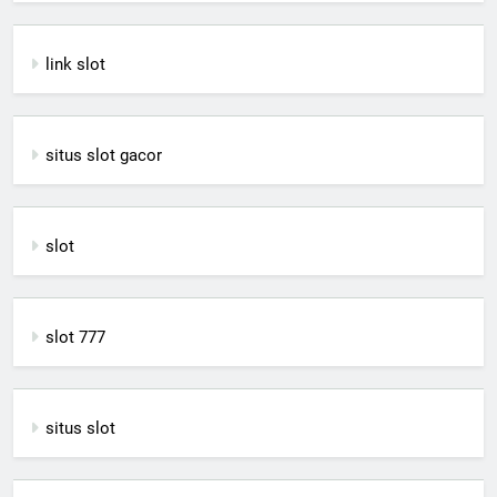
link slot
situs slot gacor
slot
slot 777
situs slot