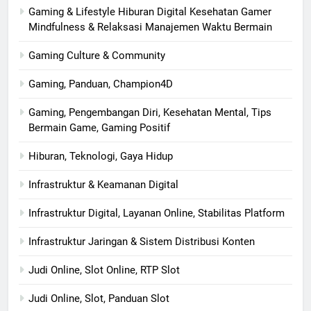
Gaming & Lifestyle Hiburan Digital Kesehatan Gamer
Mindfulness & Relaksasi Manajemen Waktu Bermain
Gaming Culture & Community
Gaming, Panduan, Champion4D
Gaming, Pengembangan Diri, Kesehatan Mental, Tips
Bermain Game, Gaming Positif
Hiburan, Teknologi, Gaya Hidup
Infrastruktur & Keamanan Digital
Infrastruktur Digital, Layanan Online, Stabilitas Platform
Infrastruktur Jaringan & Sistem Distribusi Konten
Judi Online, Slot Online, RTP Slot
Judi Online, Slot, Panduan Slot