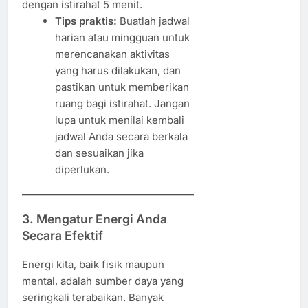
dengan istirahat 5 menit.
Tips praktis:
Buatlah jadwal
harian atau mingguan untuk
merencanakan aktivitas
yang harus dilakukan, dan
pastikan untuk memberikan
ruang bagi istirahat. Jangan
lupa untuk menilai kembali
jadwal Anda secara berkala
dan sesuaikan jika
diperlukan.
3. Mengatur Energi Anda
Secara Efektif
Energi kita, baik fisik maupun
mental, adalah sumber daya yang
seringkali terabaikan. Banyak