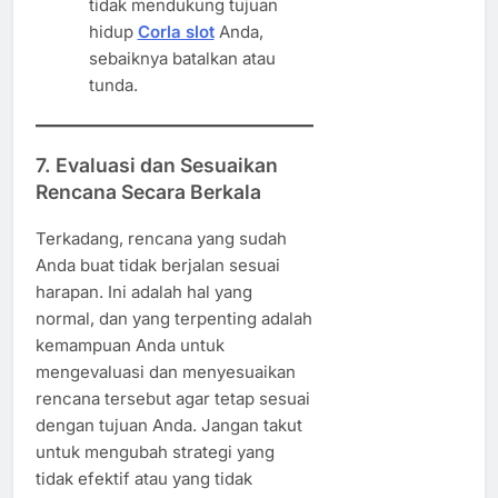
tidak mendukung tujuan
hidup
Corla slot
Anda,
sebaiknya batalkan atau
tunda.
7. Evaluasi dan Sesuaikan
Rencana Secara Berkala
Terkadang, rencana yang sudah
Anda buat tidak berjalan sesuai
harapan. Ini adalah hal yang
normal, dan yang terpenting adalah
kemampuan Anda untuk
mengevaluasi dan menyesuaikan
rencana tersebut agar tetap sesuai
dengan tujuan Anda. Jangan takut
untuk mengubah strategi yang
tidak efektif atau yang tidak