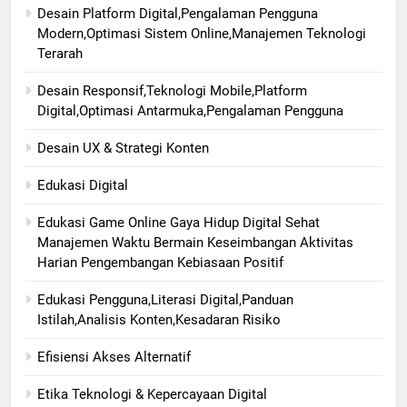
Desain Platform Digital,Pengalaman Pengguna
Modern,Optimasi Sistem Online,Manajemen Teknologi
Terarah
Desain Responsif,Teknologi Mobile,Platform
Digital,Optimasi Antarmuka,Pengalaman Pengguna
Desain UX & Strategi Konten
Edukasi Digital
Edukasi Game Online Gaya Hidup Digital Sehat
Manajemen Waktu Bermain Keseimbangan Aktivitas
Harian Pengembangan Kebiasaan Positif
Edukasi Pengguna,Literasi Digital,Panduan
Istilah,Analisis Konten,Kesadaran Risiko
Efisiensi Akses Alternatif
Etika Teknologi & Kepercayaan Digital