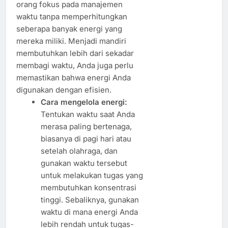
orang fokus pada manajemen
waktu tanpa memperhitungkan
seberapa banyak energi yang
mereka miliki. Menjadi mandiri
membutuhkan lebih dari sekadar
membagi waktu, Anda juga perlu
memastikan bahwa energi Anda
digunakan dengan efisien.
Cara mengelola energi:
Tentukan waktu saat Anda
merasa paling bertenaga,
biasanya di pagi hari atau
setelah olahraga, dan
gunakan waktu tersebut
untuk melakukan tugas yang
membutuhkan konsentrasi
tinggi. Sebaliknya, gunakan
waktu di mana energi Anda
lebih rendah untuk tugas-