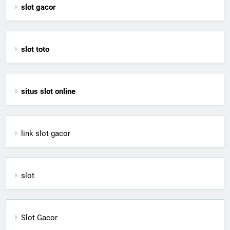
slot gacor
slot toto
situs slot online
link slot gacor
slot
Slot Gacor