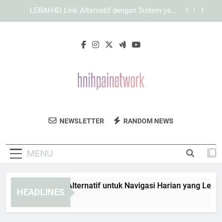
Skip
Panduan Memulihkan Akses KAYA787 Alternatif
to
setelah Gangguan Browser
content
KAYA787 Alternatif dengan Struktur Informasi
yang Lebih Sistematis
EDWINSLOT Link Alternatif untuk Navigasi Harian
yang Lebih Teratur dan Aman
LEBAH4D Link Alternatif dengan Sistem yang
Lebih Adaptif dan Aman bagi Pengguna
Panduan Memulihkan Akses KAYA787 Alternatif
setelah Gangguan Browser
HNI HP AI
Dapatkan Informasi Terbaru Tentang
KAYA787 Alternatif dengan Struktur Informasi
NEWSLETTER
RANDOM NEWS
Network
yang Lebih Sistematis
Kecerdasan Buatan Di HNI HP AI Network.
MENU
WINSLOT Link Alternatif untuk Navigasi Harian yang Lebih Te
HEADLINES
eeks Ago