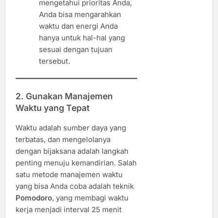
mengetahui prioritas Anda,
Anda bisa mengarahkan
waktu dan energi Anda
hanya untuk hal-hal yang
sesuai dengan tujuan
tersebut.
2. Gunakan Manajemen
Waktu yang Tepat
Waktu adalah sumber daya yang
terbatas, dan mengelolanya
dengan bijaksana adalah langkah
penting menuju kemandirian. Salah
satu metode manajemen waktu
yang bisa Anda coba adalah teknik
Pomodoro
, yang membagi waktu
kerja menjadi interval 25 menit