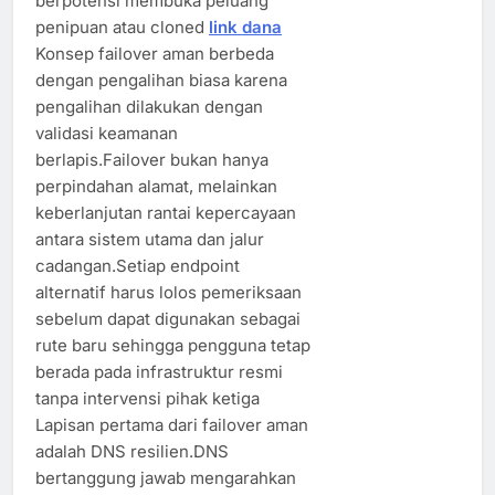
berpotensi membuka peluang
penipuan atau cloned
link dana
Konsep failover aman berbeda
dengan pengalihan biasa karena
pengalihan dilakukan dengan
validasi keamanan
berlapis.Failover bukan hanya
perpindahan alamat, melainkan
keberlanjutan rantai kepercayaan
antara sistem utama dan jalur
cadangan.Setiap endpoint
alternatif harus lolos pemeriksaan
sebelum dapat digunakan sebagai
rute baru sehingga pengguna tetap
berada pada infrastruktur resmi
tanpa intervensi pihak ketiga
Lapisan pertama dari failover aman
adalah DNS resilien.DNS
bertanggung jawab mengarahkan