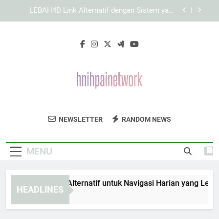
Skip
Panduan Memulihkan Akses KAYA787 Alternatif
to
setelah Gangguan Browser
content
KAYA787 Alternatif dengan Struktur Informasi
yang Lebih Sistematis
EDWINSLOT Link Alternatif untuk Navigasi Harian
yang Lebih Teratur dan Aman
LEBAH4D Link Alternatif dengan Sistem yang
Lebih Adaptif dan Aman bagi Pengguna
Panduan Memulihkan Akses KAYA787 Alternatif
setelah Gangguan Browser
HNI HP AI
Dapatkan Informasi Terbaru Tentang
KAYA787 Alternatif dengan Struktur Informasi
NEWSLETTER
RANDOM NEWS
Network
yang Lebih Sistematis
Kecerdasan Buatan Di HNI HP AI Network.
MENU
WINSLOT Link Alternatif untuk Navigasi Harian yang Lebih T
HEADLINES
Weeks Ago