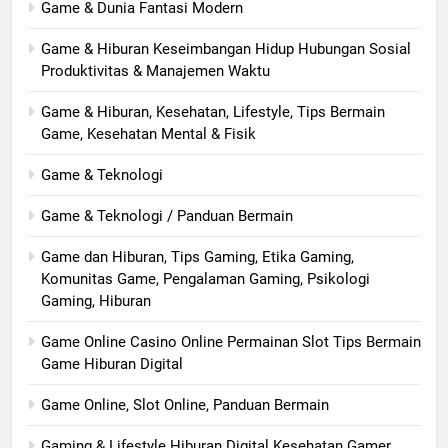
Game & Dunia Fantasi Modern
Game & Hiburan Keseimbangan Hidup Hubungan Sosial
Produktivitas & Manajemen Waktu
Game & Hiburan, Kesehatan, Lifestyle, Tips Bermain
Game, Kesehatan Mental & Fisik
Game & Teknologi
Game & Teknologi / Panduan Bermain
Game dan Hiburan, Tips Gaming, Etika Gaming,
Komunitas Game, Pengalaman Gaming, Psikologi
Gaming, Hiburan
Game Online Casino Online Permainan Slot Tips Bermain
Game Hiburan Digital
Game Online, Slot Online, Panduan Bermain
Gaming & Lifestyle Hiburan Digital Kesehatan Gamer