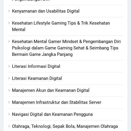
Kenyamanan dan Usabilitas Digital
Kesehatan Lifestyle Gaming Tips & Trik Kesehatan
Mental
Kesehatan Mental Gamer Mindset & Pengembangan Diri
Psikologi dalam Game Gaming Sehat & Seimbang Tips
Bermain Game Jangka Panjang
Literasi Informasi Digital
Literasi Keamanan Digital
Manajemen Akun dan Keamanan Digital
Manajemen Infrastruktur dan Stabilitas Server
Navigasi Digital dan Keamanan Pengguna
Olahraga, Teknologi, Sepak Bola, Manajemen Olahraga