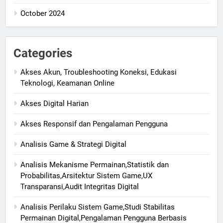
October 2024
Categories
Akses Akun, Troubleshooting Koneksi, Edukasi
Teknologi, Keamanan Online
Akses Digital Harian
Akses Responsif dan Pengalaman Pengguna
Analisis Game & Strategi Digital
Analisis Mekanisme Permainan,Statistik dan
Probabilitas,Arsitektur Sistem Game,UX
Transparansi,Audit Integritas Digital
Analisis Perilaku Sistem Game,Studi Stabilitas
Permainan Digital,Pengalaman Pengguna Berbasis