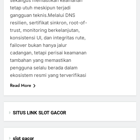
sekaligus memastikan keamanan
tetap utuh meskipun terjadi
gangguan teknis.Melalui DNS
resilien, sertifikat sinkron, root-of-
trust, monitoring berkelanjutan,
konsistensi UI, dan integritas rute,
failover bukan hanya jalur
cadangan, tetapi perisai keamanan
tambahan yang memastikan
pengguna selalu berada dalam
ekosistem resmi yang terverifikasi
Read More
SITUS LINK SLOT GACOR
slot gacor