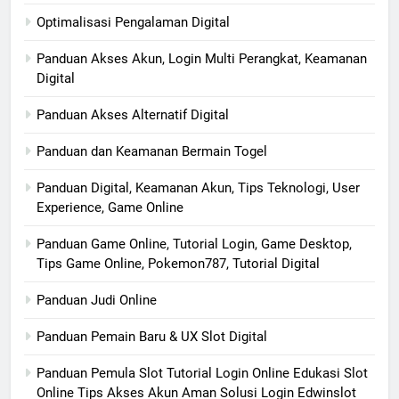
Optimalisasi Pengalaman Digital
Panduan Akses Akun, Login Multi Perangkat, Keamanan
Digital
Panduan Akses Alternatif Digital
Panduan dan Keamanan Bermain Togel
Panduan Digital, Keamanan Akun, Tips Teknologi, User
Experience, Game Online
Panduan Game Online, Tutorial Login, Game Desktop,
Tips Game Online, Pokemon787, Tutorial Digital
Panduan Judi Online
Panduan Pemain Baru & UX Slot Digital
Panduan Pemula Slot Tutorial Login Online Edukasi Slot
Online Tips Akses Akun Aman Solusi Login Edwinslot