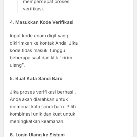
mempercepat proses
verifikasi.
4.
Masukkan Kode Verifikasi
Input kode enam digit yang
dikirimkan ke kontak Anda. Jika
kode tidak masuk, tunggu
beberapa saat dan klik “kirim
ulang”.
5.
Buat Kata Sandi Baru
Jika proses verifikasi berhasil,
Anda akan diarahkan untuk
membuat kata sandi baru. Pilih
kombinasi unik dan kuat untuk
meningkatkan keamanan.
6.
Login Ulang ke Sistem