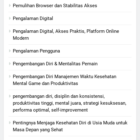
Pemulihan Browser dan Stabilitas Akses
Pengalaman Digital
Pengalaman Digital, Akses Praktis, Platform Online
Modern
Pengalaman Pengguna
Pengembangan Diri & Mentalitas Pemain
Pengembangan Diri Manajemen Waktu Kesehatan
Mental Game dan Produktivitas
pengembangan diri, disiplin dan konsistensi,
produktivitas tinggi, mental juara, strategi kesuksesan,
performa optimal, self-improvement
Pentingnya Menjaga Kesehatan Diri di Usia Muda untuk
Masa Depan yang Sehat