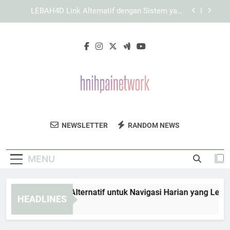
Skip
Panduan Memulihkan Akses KAYA787 Alternatif
to
setelah Gangguan Browser
content
KAYA787 Alternatif dengan Struktur Informasi
yang Lebih Sistematis
EDWINSLOT Link Alternatif untuk Navigasi Harian
yang Lebih Teratur dan Aman
LEBAH4D Link Alternatif dengan Sistem yang
Lebih Adaptif dan Aman bagi Pengguna
Panduan Memulihkan Akses KAYA787 Alternatif
setelah Gangguan Browser
HNI HP AI
Dapatkan Informasi Terbaru Tentang
KAYA787 Alternatif dengan Struktur Informasi
NEWSLETTER
RANDOM NEWS
Network
yang Lebih Sistematis
Kecerdasan Buatan Di HNI HP AI Network.
MENU
WINSLOT Link Alternatif untuk Navigasi Harian yang Lebih T
HEADLINES
Weeks Ago