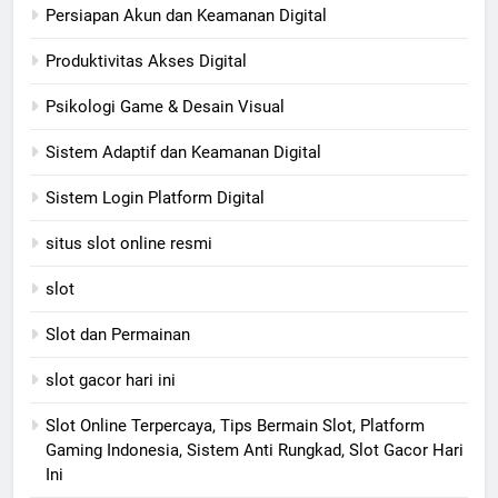
Persiapan Akun dan Keamanan Digital
Produktivitas Akses Digital
Psikologi Game & Desain Visual
Sistem Adaptif dan Keamanan Digital
Sistem Login Platform Digital
situs slot online resmi
slot
Slot dan Permainan
slot gacor hari ini
Slot Online Terpercaya, Tips Bermain Slot, Platform
Gaming Indonesia, Sistem Anti Rungkad, Slot Gacor Hari
Ini