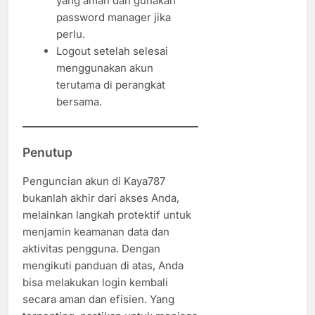
yang aman dan gunakan
password manager jika
perlu.
Logout setelah selesai
menggunakan akun
terutama di perangkat
bersama.
Penutup
Penguncian akun di Kaya787
bukanlah akhir dari akses Anda,
melainkan langkah protektif untuk
menjamin keamanan data dan
aktivitas pengguna. Dengan
mengikuti panduan di atas, Anda
bisa melakukan login kembali
secara aman dan efisien. Yang