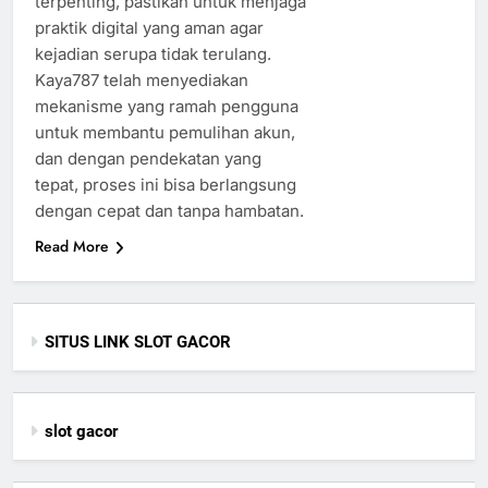
terpenting, pastikan untuk menjaga
praktik digital yang aman agar
kejadian serupa tidak terulang.
Kaya787 telah menyediakan
mekanisme yang ramah pengguna
untuk membantu pemulihan akun,
dan dengan pendekatan yang
tepat, proses ini bisa berlangsung
dengan cepat dan tanpa hambatan.
Read More
SITUS LINK SLOT GACOR
slot gacor