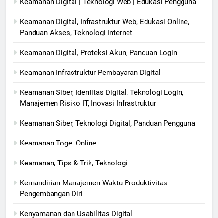
Keamanan Digital | Teknologi Web | Edukasi Pengguna
Keamanan Digital, Infrastruktur Web, Edukasi Online,
Panduan Akses, Teknologi Internet
Keamanan Digital, Proteksi Akun, Panduan Login
Keamanan Infrastruktur Pembayaran Digital
Keamanan Siber, Identitas Digital, Teknologi Login,
Manajemen Risiko IT, Inovasi Infrastruktur
Keamanan Siber, Teknologi Digital, Panduan Pengguna
Keamanan Togel Online
Keamanan, Tips & Trik, Teknologi
Kemandirian Manajemen Waktu Produktivitas
Pengembangan Diri
Kenyamanan dan Usabilitas Digital