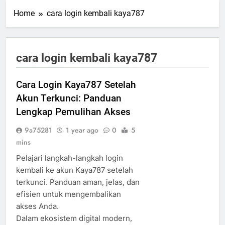
Home
cara login kembali kaya787
cara login kembali kaya787
Cara Login Kaya787 Setelah
Akun Terkunci: Panduan
Lengkap Pemulihan Akses
9a75281
1 year ago
0
5
mins
Pelajari langkah-langkah login
kembali ke akun Kaya787 setelah
terkunci. Panduan aman, jelas, dan
efisien untuk mengembalikan
akses Anda.
Dalam ekosistem digital modern,