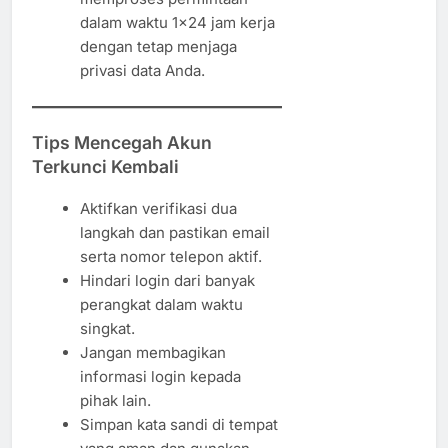
dalam waktu 1×24 jam kerja
dengan tetap menjaga
privasi data Anda.
Tips Mencegah Akun
Terkunci Kembali
Aktifkan verifikasi dua
langkah dan pastikan email
serta nomor telepon aktif.
Hindari login dari banyak
perangkat dalam waktu
singkat.
Jangan membagikan
informasi login kepada
pihak lain.
Simpan kata sandi di tempat