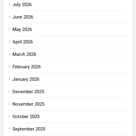
July 2026
June 2026
May 2026
April 2026
March 2026
February 2026
January 2026
December 2025
November 2025
October 2025
September 2025