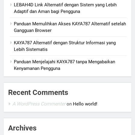
LEBAH4D Link Alternatif dengan Sistem yang Lebih
Adaptif dan Aman bagi Pengguna
Panduan Memulihkan Akses KAYA787 Alternatif setelah
Gangguan Browser
KAYA787 Alternatif dengan Struktur Informasi yang
Lebih Sistematis
Panduan Menjelajahi KAYA787 tanpa Mengabaikan
Kenyamanan Pengguna
Recent Comments
A WordPress Commenter
on
Hello world!
Archives