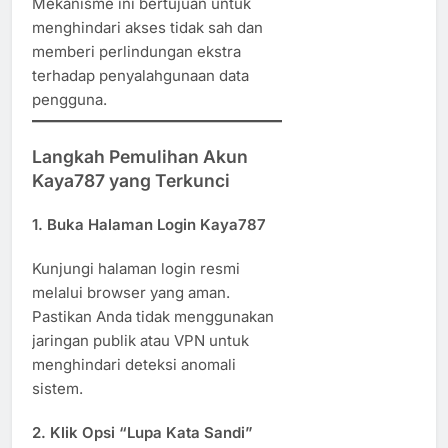
Mekanisme ini bertujuan untuk
menghindari akses tidak sah dan
memberi perlindungan ekstra
terhadap penyalahgunaan data
pengguna.
Langkah Pemulihan Akun
Kaya787 yang Terkunci
1.
Buka Halaman Login Kaya787
Kunjungi halaman login resmi
melalui browser yang aman.
Pastikan Anda tidak menggunakan
jaringan publik atau VPN untuk
menghindari deteksi anomali
sistem.
2.
Klik Opsi “Lupa Kata Sandi”