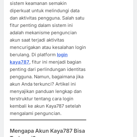
sistem keamanan semakin
diperkuat untuk melindungi data
dan aktivitas pengguna. Salah satu
fitur penting dalam sistem ini
adalah mekanisme penguncian
akun saat terjadi aktivitas
mencurigakan atau kesalahan login
berulang. Di platform
login
kaya787
, fitur ini menjadi bagian
penting dari perlindungan identitas
pengguna. Namun, bagaimana jika
akun Anda terkunci? Artikel ini
menyajikan panduan lengkap dan
terstruktur tentang cara login
kembali ke akun Kaya787 setelah
mengalami penguncian.
Mengapa Akun Kaya787 Bisa