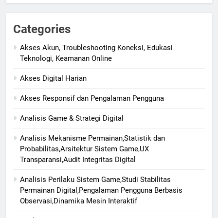
Categories
Akses Akun, Troubleshooting Koneksi, Edukasi
Teknologi, Keamanan Online
Akses Digital Harian
Akses Responsif dan Pengalaman Pengguna
Analisis Game & Strategi Digital
Analisis Mekanisme Permainan,Statistik dan
Probabilitas,Arsitektur Sistem Game,UX
Transparansi,Audit Integritas Digital
Analisis Perilaku Sistem Game,Studi Stabilitas
Permainan Digital,Pengalaman Pengguna Berbasis
Observasi,Dinamika Mesin Interaktif