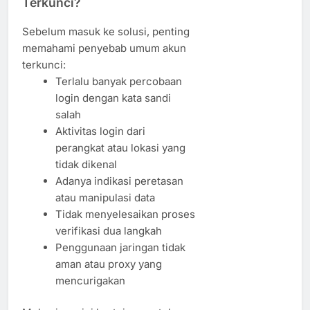
Terkunci?
Sebelum masuk ke solusi, penting
memahami penyebab umum akun
terkunci:
Terlalu banyak percobaan
login dengan kata sandi
salah
Aktivitas login dari
perangkat atau lokasi yang
tidak dikenal
Adanya indikasi peretasan
atau manipulasi data
Tidak menyelesaikan proses
verifikasi dua langkah
Penggunaan jaringan tidak
aman atau proxy yang
mencurigakan