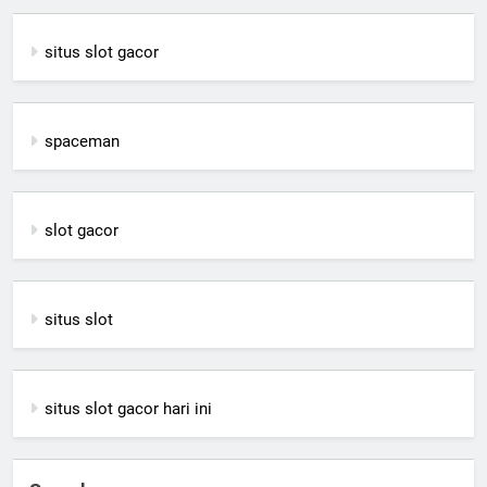
situs slot gacor
spaceman
slot gacor
situs slot
situs slot gacor hari ini