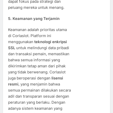
dapat fokus pada strategi dan
peluang mereka untuk menang.
5.
Keamanan yang Terjamin
Keamanan adalah prioritas utama
di Corlaslot. Platform ini
menggunakan
teknologi enkripsi
SSL
untuk melindungi data pribadi
dan transaksi pemain, memastikan
bahwa semua informasi yang
dikirimkan tetap aman dari pihak
yang tidak berwenang. Corlaslot
juga beroperasi dengan
lisensi
resmi
, yang menjamin bahwa
semua permainan dilakukan secara
adil dan transparan sesuai dengan
peraturan yang berlaku. Dengan
adanya sistem keamanan yang