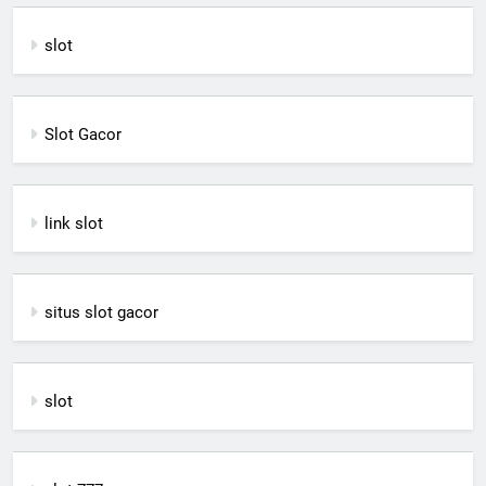
slot
Slot Gacor
link slot
situs slot gacor
slot