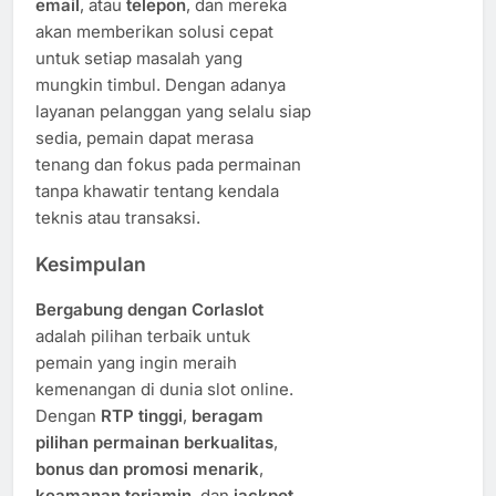
email
, atau
telepon
, dan mereka
akan memberikan solusi cepat
untuk setiap masalah yang
mungkin timbul. Dengan adanya
layanan pelanggan yang selalu siap
sedia, pemain dapat merasa
tenang dan fokus pada permainan
tanpa khawatir tentang kendala
teknis atau transaksi.
Kesimpulan
Bergabung dengan Corlaslot
adalah pilihan terbaik untuk
pemain yang ingin meraih
kemenangan di dunia slot online.
Dengan
RTP tinggi
,
beragam
pilihan permainan berkualitas
,
bonus dan promosi menarik
,
keamanan terjamin
, dan
jackpot