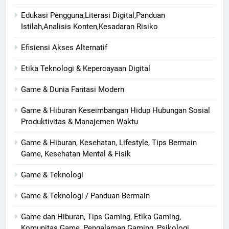
Edukasi Pengguna,Literasi Digital,Panduan
Istilah,Analisis Konten,Kesadaran Risiko
Efisiensi Akses Alternatif
Etika Teknologi & Kepercayaan Digital
Game & Dunia Fantasi Modern
Game & Hiburan Keseimbangan Hidup Hubungan Sosial
Produktivitas & Manajemen Waktu
Game & Hiburan, Kesehatan, Lifestyle, Tips Bermain
Game, Kesehatan Mental & Fisik
Game & Teknologi
Game & Teknologi / Panduan Bermain
Game dan Hiburan, Tips Gaming, Etika Gaming,
Komunitas Game, Pengalaman Gaming, Psikologi