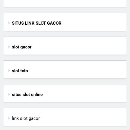
SITUS LINK SLOT GACOR
slot gacor
slot toto
situs slot online
link slot gacor