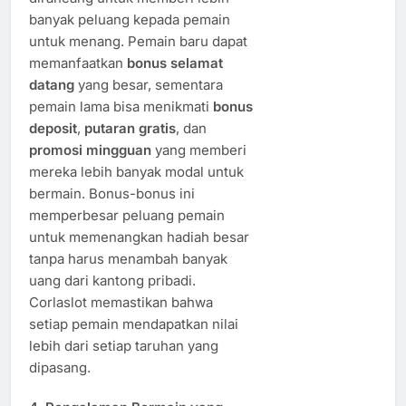
banyak peluang kepada pemain
untuk menang. Pemain baru dapat
memanfaatkan
bonus selamat
datang
yang besar, sementara
pemain lama bisa menikmati
bonus
deposit
,
putaran gratis
, dan
promosi mingguan
yang memberi
mereka lebih banyak modal untuk
bermain. Bonus-bonus ini
memperbesar peluang pemain
untuk memenangkan hadiah besar
tanpa harus menambah banyak
uang dari kantong pribadi.
Corlaslot memastikan bahwa
setiap pemain mendapatkan nilai
lebih dari setiap taruhan yang
dipasang.