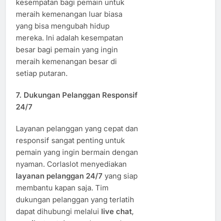
kesempatan bagi pemain untuk
meraih kemenangan luar biasa
yang bisa mengubah hidup
mereka. Ini adalah kesempatan
besar bagi pemain yang ingin
meraih kemenangan besar di
setiap putaran.
7.
Dukungan Pelanggan Responsif
24/7
Layanan pelanggan yang cepat dan
responsif sangat penting untuk
pemain yang ingin bermain dengan
nyaman. Corlaslot menyediakan
layanan pelanggan 24/7
yang siap
membantu kapan saja. Tim
dukungan pelanggan yang terlatih
dapat dihubungi melalui
live chat
,