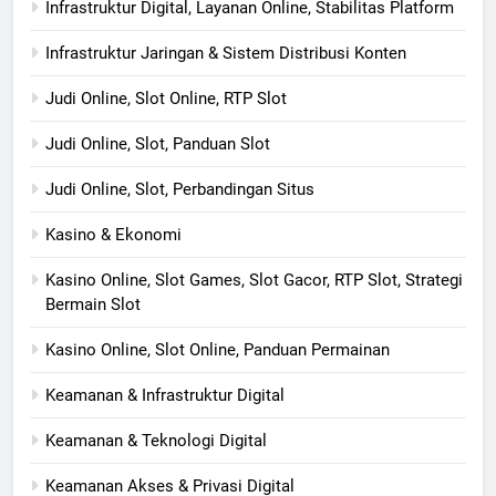
Infrastruktur Digital, Layanan Online, Stabilitas Platform
Infrastruktur Jaringan & Sistem Distribusi Konten
Judi Online, Slot Online, RTP Slot
Judi Online, Slot, Panduan Slot
Judi Online, Slot, Perbandingan Situs
Kasino & Ekonomi
Kasino Online, Slot Games, Slot Gacor, RTP Slot, Strategi
Bermain Slot
Kasino Online, Slot Online, Panduan Permainan
Keamanan & Infrastruktur Digital
Keamanan & Teknologi Digital
Keamanan Akses & Privasi Digital