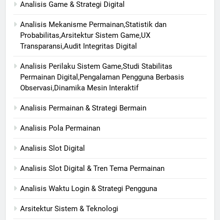
Analisis Game & Strategi Digital
Analisis Mekanisme Permainan,Statistik dan
Probabilitas,Arsitektur Sistem Game,UX
Transparansi,Audit Integritas Digital
Analisis Perilaku Sistem Game,Studi Stabilitas
Permainan Digital,Pengalaman Pengguna Berbasis
Observasi,Dinamika Mesin Interaktif
Analisis Permainan & Strategi Bermain
Analisis Pola Permainan
Analisis Slot Digital
Analisis Slot Digital & Tren Tema Permainan
Analisis Waktu Login & Strategi Pengguna
Arsitektur Sistem & Teknologi