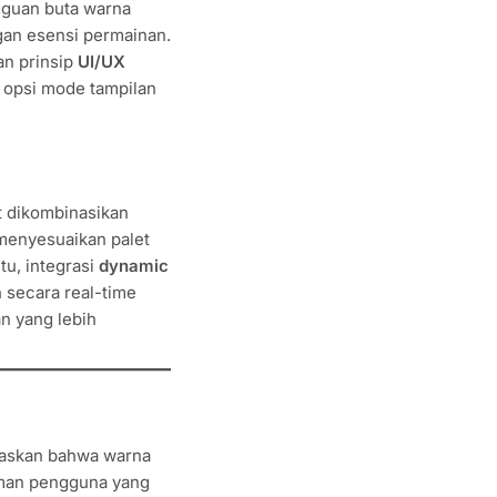
gguan buta warna
gan esensi permainan.
an prinsip
UI/UX
 opsi mode tampilan
t dikombinasikan
 menyesuaikan palet
tu, integrasi
dynamic
secara real-time
n yang lebih
gaskan bahwa warna
aman pengguna yang