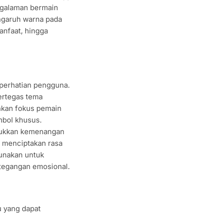
ngalaman bermain
engaruh warna pada
anfaat, hingga
perhatian pengguna.
ertegas tema
ahkan fokus pemain
mbol khusus.
njukkan kemenangan
k menciptakan rasa
gunakan untuk
tegangan emosional.
u yang dapat