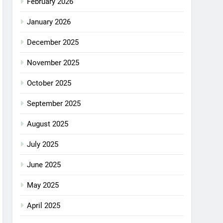
February 2026
January 2026
December 2025
November 2025
October 2025
September 2025
August 2025
July 2025
June 2025
May 2025
April 2025