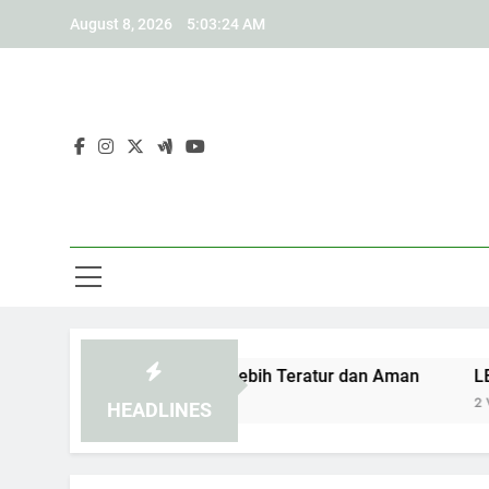
Skip
August 8, 2026
5:03:25 AM
to
content
HNI
Dapatkan 
gasi Harian yang Lebih Teratur dan Aman
LEBAH4D Link 
2 Weeks Ago
HEADLINES