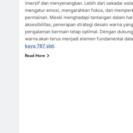
imersif dan menyenangkan. Lebih dari sekadar est
mengatur emosi, mengarahkan fokus, dan memperkua
permainan. Meski menghadapi tantangan dalam ha
aksesibilitas, penerapan strategi desain warna yan
pengalaman bermain tetap optimal. Dengan dukung
warna akan terus menjadi elemen fundamental dalam 
kaya 787 slot
.
Read More