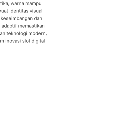
etika, warna mampu
t identitas visual
l keseimbangan dan
g adaptif memastikan
an teknologi modern,
inovasi slot digital