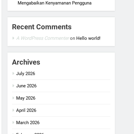
Mengabaikan Kenyamanan Pengguna
Recent Comments
A WordPress Commenter
on
Hello world!
Archives
July 2026
June 2026
May 2026
April 2026
March 2026