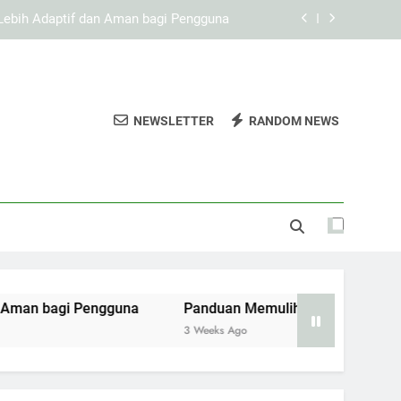
Lebih Adaptif dan Aman bagi Pengguna
Alternatif setelah Gangguan Browser
ruktur Informasi yang Lebih Sistematis
NEWSLETTER
RANDOM NEWS
si Harian yang Lebih Teratur dan Aman
Lebih Adaptif dan Aman bagi Pengguna
twork.
Alternatif setelah Gangguan Browser
ruktur Informasi yang Lebih Sistematis
 Pengguna
Panduan Memulihkan Akses KAYA787 Alternat
3 Weeks Ago