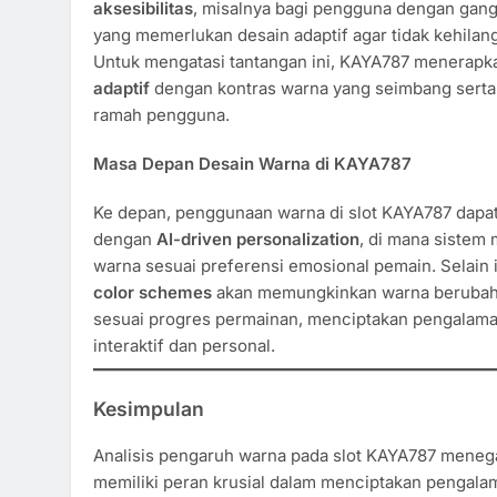
aksesibilitas
, misalnya bagi pengguna dengan gan
yang memerlukan desain adaptif agar tidak kehilan
Untuk mengatasi tantangan ini, KAYA787 menerapk
adaptif
dengan kontras warna yang seimbang serta
ramah pengguna.
Masa Depan Desain Warna di KAYA787
Ke depan, penggunaan warna di slot KAYA787 dapa
dengan
AI-driven personalization
, di mana sistem
warna sesuai preferensi emosional pemain. Selain i
color schemes
akan memungkinkan warna berubah 
sesuai progres permainan, menciptakan pengalama
interaktif dan personal.
Kesimpulan
Analisis pengaruh warna pada slot KAYA787 mene
memiliki peran krusial dalam menciptakan pengal