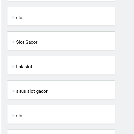
slot
Slot Gacor
link slot
situs slot gacor
slot