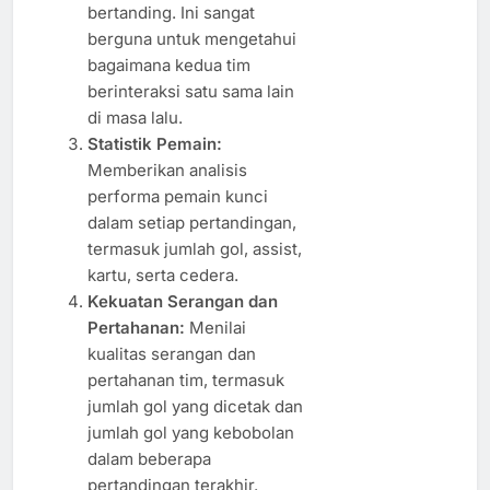
bertanding. Ini sangat
berguna untuk mengetahui
bagaimana kedua tim
berinteraksi satu sama lain
di masa lalu.
Statistik Pemain:
Memberikan analisis
performa pemain kunci
dalam setiap pertandingan,
termasuk jumlah gol, assist,
kartu, serta cedera.
Kekuatan Serangan dan
Pertahanan:
Menilai
kualitas serangan dan
pertahanan tim, termasuk
jumlah gol yang dicetak dan
jumlah gol yang kebobolan
dalam beberapa
pertandingan terakhir.