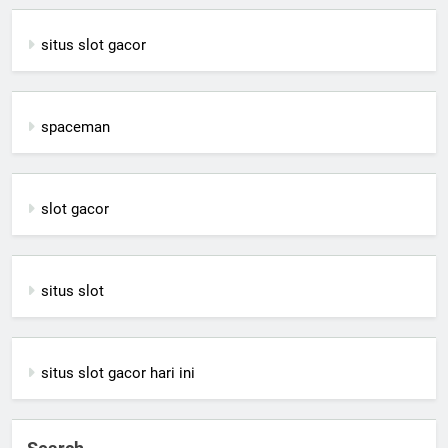
situs slot gacor
spaceman
slot gacor
situs slot
situs slot gacor hari ini