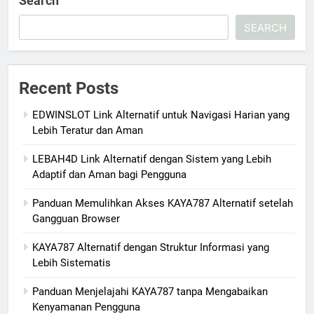
Search
SEARCH
Recent Posts
EDWINSLOT Link Alternatif untuk Navigasi Harian yang
Lebih Teratur dan Aman
LEBAH4D Link Alternatif dengan Sistem yang Lebih
Adaptif dan Aman bagi Pengguna
Panduan Memulihkan Akses KAYA787 Alternatif setelah
Gangguan Browser
KAYA787 Alternatif dengan Struktur Informasi yang
Lebih Sistematis
Panduan Menjelajahi KAYA787 tanpa Mengabaikan
Kenyamanan Pengguna