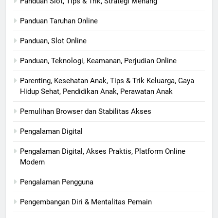
Panduan Slot, Tips & Trik, Strategi Menang
Panduan Taruhan Online
Panduan, Slot Online
Panduan, Teknologi, Keamanan, Perjudian Online
Parenting, Kesehatan Anak, Tips & Trik Keluarga, Gaya
Hidup Sehat, Pendidikan Anak, Perawatan Anak
Pemulihan Browser dan Stabilitas Akses
Pengalaman Digital
Pengalaman Digital, Akses Praktis, Platform Online
Modern
Pengalaman Pengguna
Pengembangan Diri & Mentalitas Pemain