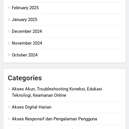
February 2025
January 2025
December 2024
November 2024
October 2024
Categories
Akses Akun, Troubleshooting Koneksi, Edukasi
Teknologi, Keamanan Online
Akses Digital Harian
Akses Responsif dan Pengalaman Pengguna