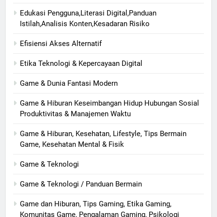
Edukasi Pengguna,Literasi Digital,Panduan
Istilah,Analisis Konten,Kesadaran Risiko
Efisiensi Akses Alternatif
Etika Teknologi & Kepercayaan Digital
Game & Dunia Fantasi Modern
Game & Hiburan Keseimbangan Hidup Hubungan Sosial
Produktivitas & Manajemen Waktu
Game & Hiburan, Kesehatan, Lifestyle, Tips Bermain
Game, Kesehatan Mental & Fisik
Game & Teknologi
Game & Teknologi / Panduan Bermain
Game dan Hiburan, Tips Gaming, Etika Gaming,
Komunitas Game, Pengalaman Gaming, Psikologi