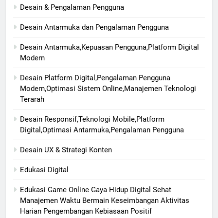
Desain & Pengalaman Pengguna
Desain Antarmuka dan Pengalaman Pengguna
Desain Antarmuka,Kepuasan Pengguna,Platform Digital
Modern
Desain Platform Digital,Pengalaman Pengguna
Modern,Optimasi Sistem Online,Manajemen Teknologi
Terarah
Desain Responsif,Teknologi Mobile,Platform
Digital,Optimasi Antarmuka,Pengalaman Pengguna
Desain UX & Strategi Konten
Edukasi Digital
Edukasi Game Online Gaya Hidup Digital Sehat
Manajemen Waktu Bermain Keseimbangan Aktivitas
Harian Pengembangan Kebiasaan Positif