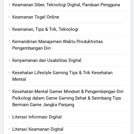
Keamanan Siber, Teknologi Digital, Panduan Pengguna
Keamanan Togel Online
Keamanan, Tips & Trik, Teknologi
Kemandirian Manajemen Waktu Produktivitas
Pengembangan Diri
Kenyamanan dan Usabilitas Digital
Kesehatan Lifestyle Gaming Tips & Trik Kesehatan
Mental
Kesehatan Mental Gamer Mindset & Pengembangan Diri
Psikologi dalam Game Gaming Sehat & Seimbang Tips
Bermain Game Jangka Panjang
Literasi Informasi Digital
Literasi Keamanan Digital