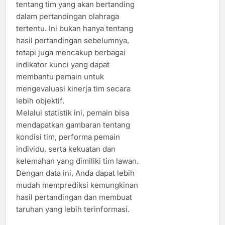
tentang tim yang akan bertanding
dalam pertandingan olahraga
tertentu. Ini bukan hanya tentang
hasil pertandingan sebelumnya,
tetapi juga mencakup berbagai
indikator kunci yang dapat
membantu pemain untuk
mengevaluasi kinerja tim secara
lebih objektif.
Melalui statistik ini, pemain bisa
mendapatkan gambaran tentang
kondisi tim, performa pemain
individu, serta kekuatan dan
kelemahan yang dimiliki tim lawan.
Dengan data ini, Anda dapat lebih
mudah memprediksi kemungkinan
hasil pertandingan dan membuat
taruhan yang lebih terinformasi.