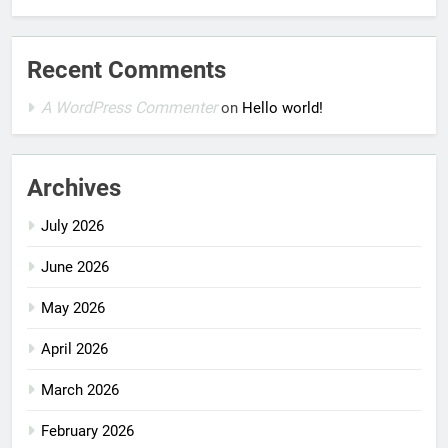
Recent Comments
A WordPress Commenter
on
Hello world!
Archives
July 2026
June 2026
May 2026
April 2026
March 2026
February 2026