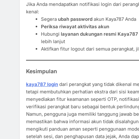
Jika Anda mendapatkan notifikasi login dari perang
kenal:
Segera
ubah password
akun Kaya787 Anda
Periksa riwayat aktivitas akun
Hubungi
layanan dukungan resmi Kaya787
lebih lanjut
Aktifkan fitur logout dari semua perangkat, ji
Kesimpulan
kaya787 login
dari perangkat yang tidak dikenal m
tetapi membutuhkan perhatian ekstra dari sisi kea
menyediakan fitur keamanan seperti OTP, notifikasi 
verifikasi perangkat baru sebagai bentuk perlindung
Namun, pengguna juga memiliki tanggung jawab be
memastikan bahwa informasi akun tidak disalahgu
mengikuti panduan aman seperti penggunaan mode 
setelah sesi, dan penghapusan data jejak, Anda da