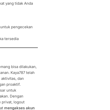
kat yang tidak Anda
untuk pengecekan
ka tersedia
emang bisa dilakukan,
manan. Kaya787 telah
aktivitas, dan
an proaktif.
sar untuk
nakan. Dengan
privat, logout
pat
mengakses akun