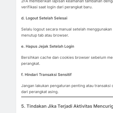
2FA memberikan lapisan keamanan tambahan deng
verifikasi saat login dari perangkat baru.
d.
Logout Setelah Selesai
Selalu logout secara manual setelah menggunakan
menutup tab atau browser.
e.
Hapus Jejak Setelah Login
Bersihkan cache dan cookies browser sebelum me
perangkat.
f.
Hindari Transaksi Sensitif
Jangan lakukan pengaturan penting atau transaksi d
dari perangkat asing.
5. Tindakan Jika Terjadi Aktivitas Mencur