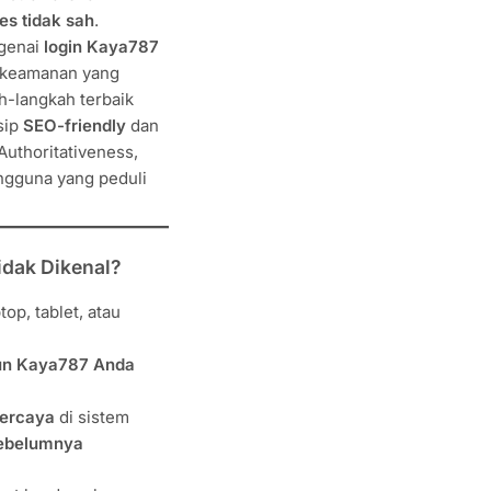
es tidak sah
.
ngenai
login Kaya787
m keamanan yang
h-langkah terbaik
sip
SEO-friendly
dan
Authoritativeness,
engguna yang peduli
idak Dikenal?
op, tablet, atau
kun Kaya787 Anda
percaya
di sistem
sebelumnya