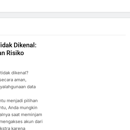
idak Dikenal:
n Risiko
tidak dikenal?
secara aman,
nyalahgunaan data
tu menjadi pilihan
entu, Anda mungkin
lnya saat meminjam
 mengakses akun dari
kstra karena