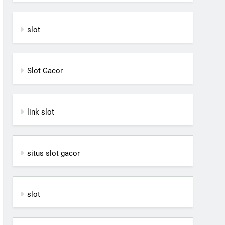
slot
Slot Gacor
link slot
situs slot gacor
slot