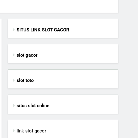
SITUS LINK SLOT GACOR
slot gacor
slot toto
situs slot online
link slot gacor