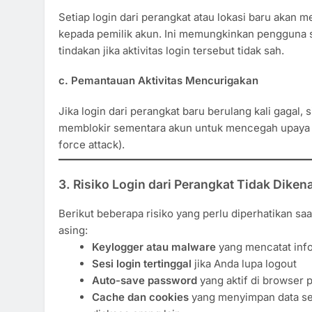
Setiap login dari perangkat atau lokasi baru akan 
kepada pemilik akun. Ini memungkinkan pengguna
tindakan jika aktivitas login tersebut tidak sah.
c.
Pemantauan Aktivitas Mencurigakan
Jika login dari perangkat baru berulang kali gagal, 
memblokir sementara akun untuk mencegah upaya 
force attack).
3. Risiko Login dari Perangkat Tidak Dikena
Berikut beberapa risiko yang perlu diperhatikan saa
asing:
Keylogger atau malware
yang mencatat info
Sesi login tertinggal
jika Anda lupa logout
Auto-save password
yang aktif di browser p
Cache dan cookies
yang menyimpan data se