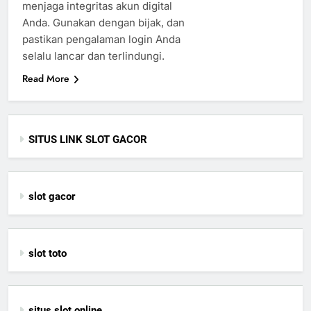
menjaga integritas akun digital
Anda. Gunakan dengan bijak, dan
pastikan pengalaman login Anda
selalu lancar dan terlindungi.
Read More
SITUS LINK SLOT GACOR
slot gacor
slot toto
situs slot online