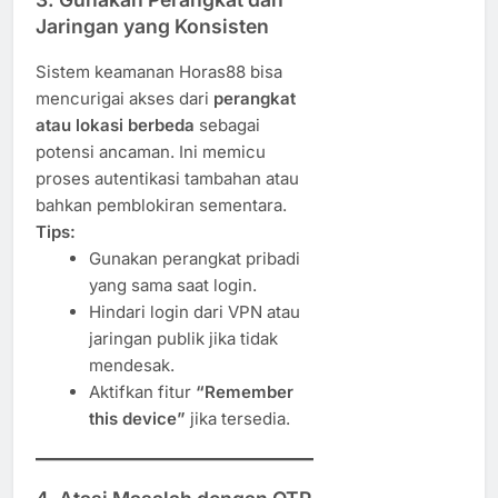
Jaringan yang Konsisten
Sistem keamanan Horas88 bisa
mencurigai akses dari
perangkat
atau lokasi berbeda
sebagai
potensi ancaman. Ini memicu
proses autentikasi tambahan atau
bahkan pemblokiran sementara.
Tips:
Gunakan perangkat pribadi
yang sama saat login.
Hindari login dari VPN atau
jaringan publik jika tidak
mendesak.
Aktifkan fitur
“Remember
this device”
jika tersedia.