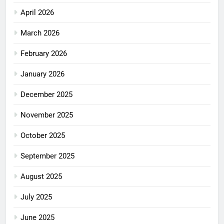
April 2026
March 2026
February 2026
January 2026
December 2025
November 2025
October 2025
September 2025
August 2025
July 2025
June 2025