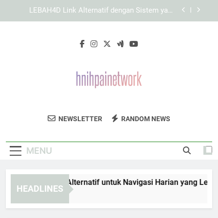
Skip
Panduan Memulihkan Akses KAYA787 Alternatif
to
setelah Gangguan Browser
content
KAYA787 Alternatif dengan Struktur Informasi
yang Lebih Sistematis
EDWINSLOT Link Alternatif untuk Navigasi Harian
yang Lebih Teratur dan Aman
LEBAH4D Link Alternatif dengan Sistem yang
Lebih Adaptif dan Aman bagi Pengguna
Panduan Memulihkan Akses KAYA787 Alternatif
setelah Gangguan Browser
HNI HP AI
Dapatkan Informasi Terbaru Tentang
KAYA787 Alternatif dengan Struktur Informasi
NEWSLETTER
RANDOM NEWS
Network
yang Lebih Sistematis
Kecerdasan Buatan Di HNI HP AI Network.
MENU
WINSLOT Link Alternatif untuk Navigasi Harian yang Lebih Te
HEADLINES
Weeks Ago