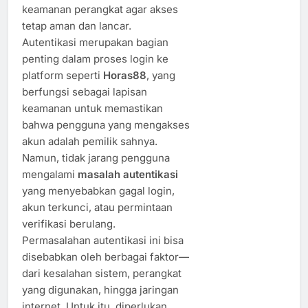
keamanan perangkat agar akses
tetap aman dan lancar.
Autentikasi merupakan bagian
penting dalam proses login ke
platform seperti
Horas88
, yang
berfungsi sebagai lapisan
keamanan untuk memastikan
bahwa pengguna yang mengakses
akun adalah pemilik sahnya.
Namun, tidak jarang pengguna
mengalami
masalah autentikasi
yang menyebabkan gagal login,
akun terkunci, atau permintaan
verifikasi berulang.
Permasalahan autentikasi ini bisa
disebabkan oleh berbagai faktor—
dari kesalahan sistem, perangkat
yang digunakan, hingga jaringan
internet. Untuk itu, diperlukan