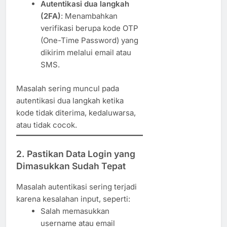
Autentikasi dua langkah
(2FA)
: Menambahkan
verifikasi berupa kode OTP
(One-Time Password) yang
dikirim melalui email atau
SMS.
Masalah sering muncul pada
autentikasi dua langkah ketika
kode tidak diterima, kedaluwarsa,
atau tidak cocok.
2. Pastikan Data Login yang
Dimasukkan Sudah Tepat
Masalah autentikasi sering terjadi
karena kesalahan input, seperti:
Salah memasukkan
username atau email