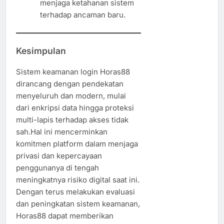
menjaga ketahanan sistem
terhadap ancaman baru.
Kesimpulan
Sistem keamanan login Horas88
dirancang dengan pendekatan
menyeluruh dan modern, mulai
dari enkripsi data hingga proteksi
multi-lapis terhadap akses tidak
sah.Hal ini mencerminkan
komitmen platform dalam menjaga
privasi dan kepercayaan
penggunanya di tengah
meningkatnya risiko digital saat ini.
Dengan terus melakukan evaluasi
dan peningkatan sistem keamanan,
Horas88 dapat memberikan