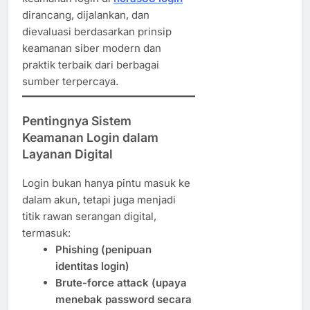
dirancang, dijalankan, dan
dievaluasi berdasarkan prinsip
keamanan siber modern dan
praktik terbaik dari berbagai
sumber terpercaya.
Pentingnya Sistem
Keamanan Login dalam
Layanan Digital
Login bukan hanya pintu masuk ke
dalam akun, tetapi juga menjadi
titik rawan serangan digital,
termasuk:
Phishing (penipuan
identitas login)
Brute-force attack (upaya
menebak password secara