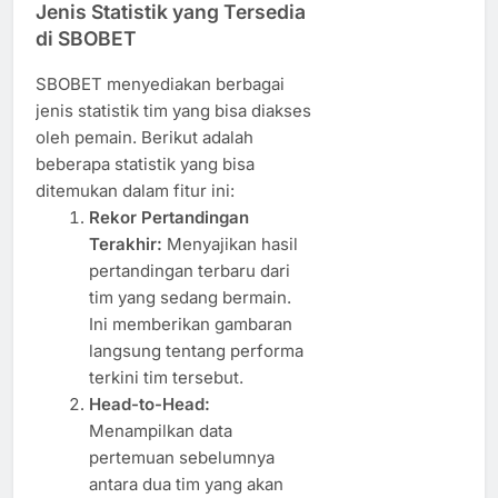
Jenis Statistik yang Tersedia
di SBOBET
SBOBET menyediakan berbagai
jenis statistik tim yang bisa diakses
oleh pemain. Berikut adalah
beberapa statistik yang bisa
ditemukan dalam fitur ini:
Rekor Pertandingan
Terakhir:
Menyajikan hasil
pertandingan terbaru dari
tim yang sedang bermain.
Ini memberikan gambaran
langsung tentang performa
terkini tim tersebut.
Head-to-Head:
Menampilkan data
pertemuan sebelumnya
antara dua tim yang akan