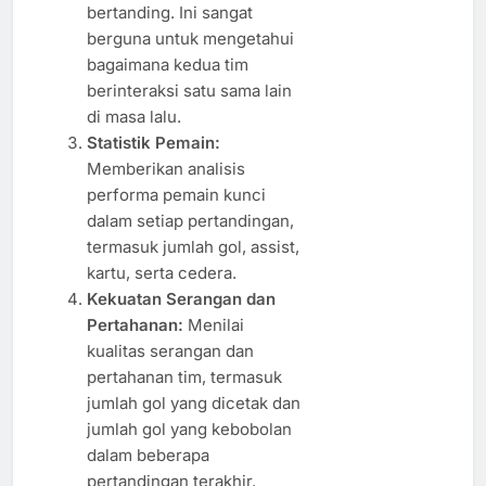
bertanding. Ini sangat
berguna untuk mengetahui
bagaimana kedua tim
berinteraksi satu sama lain
di masa lalu.
Statistik Pemain:
Memberikan analisis
performa pemain kunci
dalam setiap pertandingan,
termasuk jumlah gol, assist,
kartu, serta cedera.
Kekuatan Serangan dan
Pertahanan:
Menilai
kualitas serangan dan
pertahanan tim, termasuk
jumlah gol yang dicetak dan
jumlah gol yang kebobolan
dalam beberapa
pertandingan terakhir.