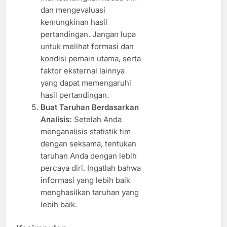
dan mengevaluasi
kemungkinan hasil
pertandingan. Jangan lupa
untuk melihat formasi dan
kondisi pemain utama, serta
faktor eksternal lainnya
yang dapat memengaruhi
hasil pertandingan.
Buat Taruhan Berdasarkan
Analisis:
Setelah Anda
menganalisis statistik tim
dengan seksama, tentukan
taruhan Anda dengan lebih
percaya diri. Ingatlah bahwa
informasi yang lebih baik
menghasilkan taruhan yang
lebih baik.