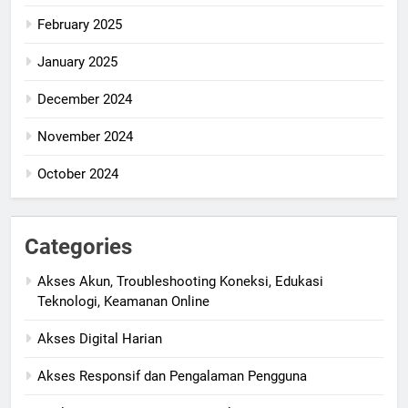
February 2025
January 2025
December 2024
November 2024
October 2024
Categories
Akses Akun, Troubleshooting Koneksi, Edukasi
Teknologi, Keamanan Online
Akses Digital Harian
Akses Responsif dan Pengalaman Pengguna