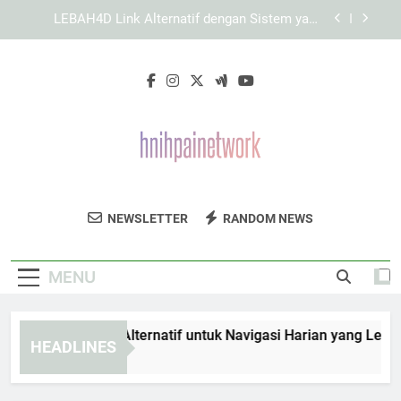
Skip
Panduan Memulihkan Akses KAYA787 Alternatif
to
setelah Gangguan Browser
content
KAYA787 Alternatif dengan Struktur Informasi
yang Lebih Sistematis
EDWINSLOT Link Alternatif untuk Navigasi Harian
yang Lebih Teratur dan Aman
LEBAH4D Link Alternatif dengan Sistem yang
Lebih Adaptif dan Aman bagi Pengguna
Panduan Memulihkan Akses KAYA787 Alternatif
setelah Gangguan Browser
HNI HP AI
Dapatkan Informasi Terbaru Tentang
KAYA787 Alternatif dengan Struktur Informasi
NEWSLETTER
RANDOM NEWS
Network
yang Lebih Sistematis
Kecerdasan Buatan Di HNI HP AI Network.
MENU
WINSLOT Link Alternatif untuk Navigasi Harian yang Lebih Te
HEADLINES
Weeks Ago