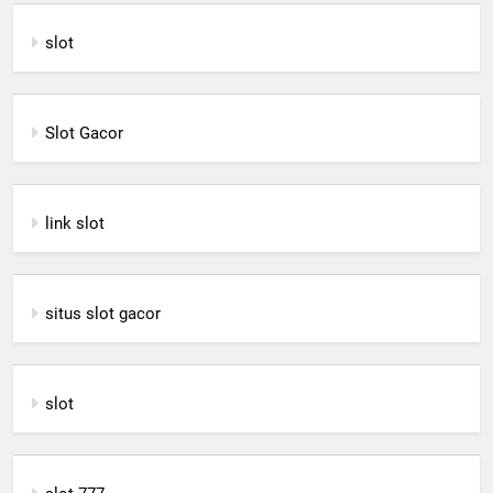
slot
Slot Gacor
link slot
situs slot gacor
slot