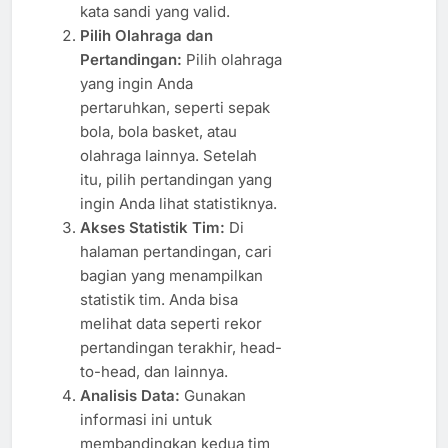
kata sandi yang valid.
Pilih Olahraga dan
Pertandingan:
Pilih olahraga
yang ingin Anda
pertaruhkan, seperti sepak
bola, bola basket, atau
olahraga lainnya. Setelah
itu, pilih pertandingan yang
ingin Anda lihat statistiknya.
Akses Statistik Tim:
Di
halaman pertandingan, cari
bagian yang menampilkan
statistik tim. Anda bisa
melihat data seperti rekor
pertandingan terakhir, head-
to-head, dan lainnya.
Analisis Data:
Gunakan
informasi ini untuk
membandingkan kedua tim