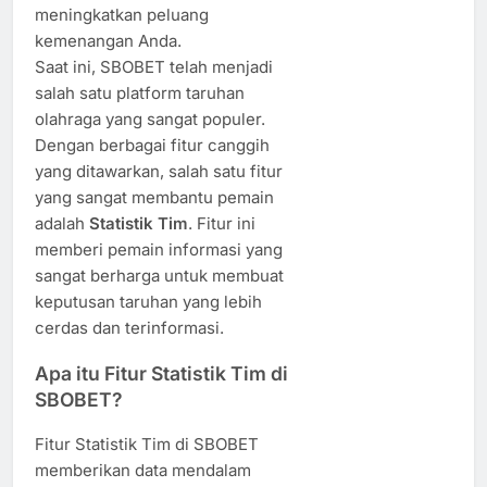
meningkatkan peluang
kemenangan Anda.
Saat ini, SBOBET telah menjadi
salah satu platform taruhan
olahraga yang sangat populer.
Dengan berbagai fitur canggih
yang ditawarkan, salah satu fitur
yang sangat membantu pemain
adalah
Statistik Tim
. Fitur ini
memberi pemain informasi yang
sangat berharga untuk membuat
keputusan taruhan yang lebih
cerdas dan terinformasi.
Apa itu Fitur Statistik Tim di
SBOBET?
Fitur Statistik Tim di SBOBET
memberikan data mendalam