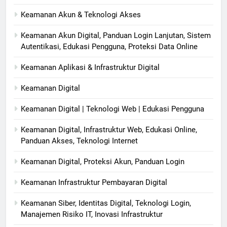
Keamanan Akun & Teknologi Akses
Keamanan Akun Digital, Panduan Login Lanjutan, Sistem
Autentikasi, Edukasi Pengguna, Proteksi Data Online
Keamanan Aplikasi & Infrastruktur Digital
Keamanan Digital
Keamanan Digital | Teknologi Web | Edukasi Pengguna
Keamanan Digital, Infrastruktur Web, Edukasi Online,
Panduan Akses, Teknologi Internet
Keamanan Digital, Proteksi Akun, Panduan Login
Keamanan Infrastruktur Pembayaran Digital
Keamanan Siber, Identitas Digital, Teknologi Login,
Manajemen Risiko IT, Inovasi Infrastruktur