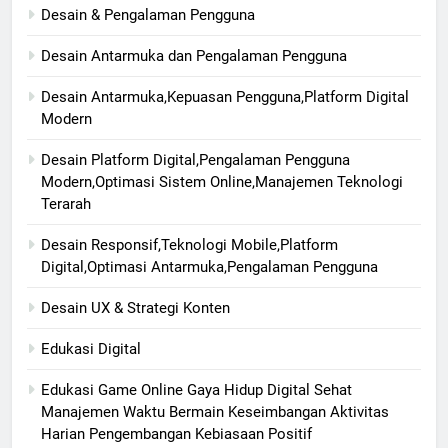
Desain & Pengalaman Pengguna
Desain Antarmuka dan Pengalaman Pengguna
Desain Antarmuka,Kepuasan Pengguna,Platform Digital
Modern
Desain Platform Digital,Pengalaman Pengguna
Modern,Optimasi Sistem Online,Manajemen Teknologi
Terarah
Desain Responsif,Teknologi Mobile,Platform
Digital,Optimasi Antarmuka,Pengalaman Pengguna
Desain UX & Strategi Konten
Edukasi Digital
Edukasi Game Online Gaya Hidup Digital Sehat
Manajemen Waktu Bermain Keseimbangan Aktivitas
Harian Pengembangan Kebiasaan Positif