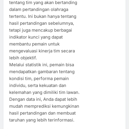
tentang tim yang akan bertanding
dalam pertandingan olahraga
tertentu. Ini bukan hanya tentang
hasil pertandingan sebelumnya,
tetapi juga mencakup berbagai
indikator kunci yang dapat
membantu pemain untuk
mengevaluasi kinerja tim secara
lebih objektif.
Melalui statistik ini, pemain bisa
mendapatkan gambaran tentang
kondisi tim, performa pemain
individu, serta kekuatan dan
kelemahan yang dimiliki tim lawan.
Dengan data ini, Anda dapat lebih
mudah memprediksi kemungkinan
hasil pertandingan dan membuat
taruhan yang lebih terinformasi.