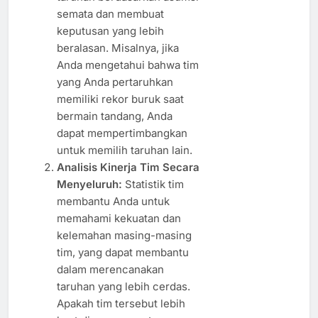
semata dan membuat
keputusan yang lebih
beralasan. Misalnya, jika
Anda mengetahui bahwa tim
yang Anda pertaruhkan
memiliki rekor buruk saat
bermain tandang, Anda
dapat mempertimbangkan
untuk memilih taruhan lain.
Analisis Kinerja Tim Secara
Menyeluruh:
Statistik tim
membantu Anda untuk
memahami kekuatan dan
kelemahan masing-masing
tim, yang dapat membantu
dalam merencanakan
taruhan yang lebih cerdas.
Apakah tim tersebut lebih