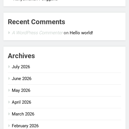
Recent Comments
A WordPress Commenter
on
Hello world!
Archives
July 2026
June 2026
May 2026
April 2026
March 2026
February 2026