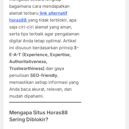
bagaimana cara mendapatkan
alamat terbaru
link alternatif
horas88
yang tidak terblokir, apa
saja ciri-ciri alamat yang aman,
serta tips terbaik agar pengalaman
digital Anda tetap optimal. Artikel
ini disusun berdasarkan prinsip
E-
E-A-T (Experience, Expertise,
Authoritativeness,
Trustworthiness)
dan gaya
penulisan
SEO-friendly
,
memastikan setiap informasi yang
Anda baca akurat, relevan, dan
mudah dipahami.
Mengapa Situs Horas88
Sering Diblokir?