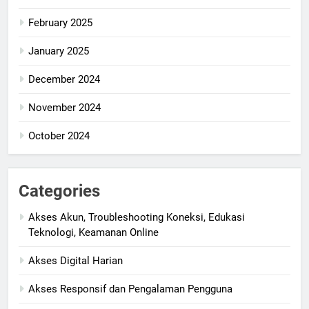
February 2025
January 2025
December 2024
November 2024
October 2024
Categories
Akses Akun, Troubleshooting Koneksi, Edukasi
Teknologi, Keamanan Online
Akses Digital Harian
Akses Responsif dan Pengalaman Pengguna