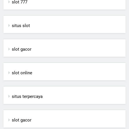
slot 777
situs slot
slot gacor
slot online
situs terpercaya
slot gacor