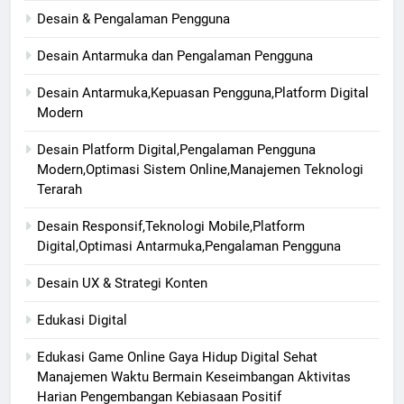
Desain & Pengalaman Pengguna
Desain Antarmuka dan Pengalaman Pengguna
Desain Antarmuka,Kepuasan Pengguna,Platform Digital
Modern
Desain Platform Digital,Pengalaman Pengguna
Modern,Optimasi Sistem Online,Manajemen Teknologi
Terarah
Desain Responsif,Teknologi Mobile,Platform
Digital,Optimasi Antarmuka,Pengalaman Pengguna
Desain UX & Strategi Konten
Edukasi Digital
Edukasi Game Online Gaya Hidup Digital Sehat
Manajemen Waktu Bermain Keseimbangan Aktivitas
Harian Pengembangan Kebiasaan Positif