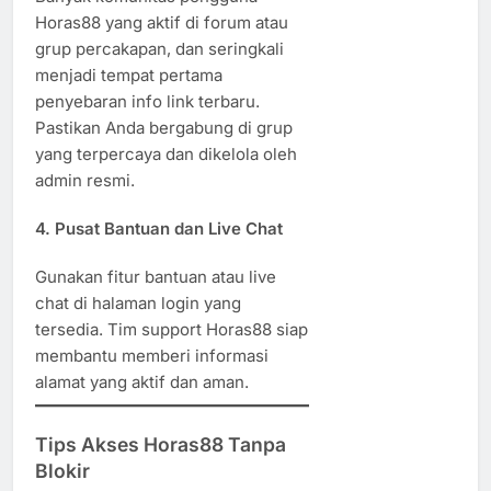
Horas88 yang aktif di forum atau
grup percakapan, dan seringkali
menjadi tempat pertama
penyebaran info link terbaru.
Pastikan Anda bergabung di grup
yang terpercaya dan dikelola oleh
admin resmi.
4.
Pusat Bantuan dan Live Chat
Gunakan fitur bantuan atau live
chat di halaman login yang
tersedia. Tim support Horas88 siap
membantu memberi informasi
alamat yang aktif dan aman.
Tips Akses Horas88 Tanpa
Blokir