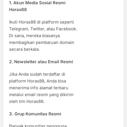
1.
Akun Media Sosial Resmi
Horas88
Ikuti Horas88 di platform seperti
Telegram, Twitter, atau Facebook.
Di sana, mereka biasanya
membagikan pembaruan domain
secara berkala.
2.
Newsletter atau Email Resmi
Jika Anda sudah terdaftar di
platform Horas88, Anda bisa
menerima info alamat terbaru
melalui email resmi yang dikirim
oleh tim Horas88.
3.
Grup Komunitas Resmi
Banyak komunitas pengguna