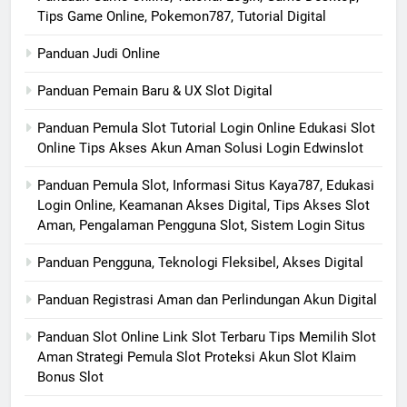
Tips Game Online, Pokemon787, Tutorial Digital
Panduan Judi Online
Panduan Pemain Baru & UX Slot Digital
Panduan Pemula Slot Tutorial Login Online Edukasi Slot
Online Tips Akses Akun Aman Solusi Login Edwinslot
Panduan Pemula Slot, Informasi Situs Kaya787, Edukasi
Login Online, Keamanan Akses Digital, Tips Akses Slot
Aman, Pengalaman Pengguna Slot, Sistem Login Situs
Panduan Pengguna, Teknologi Fleksibel, Akses Digital
Panduan Registrasi Aman dan Perlindungan Akun Digital
Panduan Slot Online Link Slot Terbaru Tips Memilih Slot
Aman Strategi Pemula Slot Proteksi Akun Slot Klaim
Bonus Slot