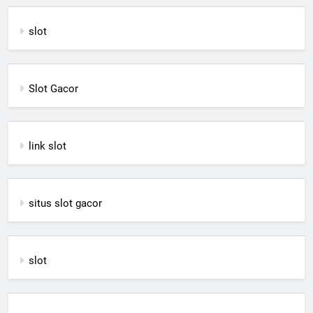
slot
Slot Gacor
link slot
situs slot gacor
slot