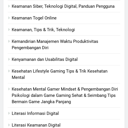
Keamanan Siber, Teknologi Digital, Panduan Pengguna
Keamanan Togel Online
Keamanan, Tips & Trik, Teknologi
Kemandirian Manajemen Waktu Produktivitas
Pengembangan Diri
Kenyamanan dan Usabilitas Digital
Kesehatan Lifestyle Gaming Tips & Trik Kesehatan
Mental
Kesehatan Mental Gamer Mindset & Pengembangan Diri
Psikologi dalam Game Gaming Sehat & Seimbang Tips
Bermain Game Jangka Panjang
Literasi Informasi Digital
Literasi Keamanan Digital