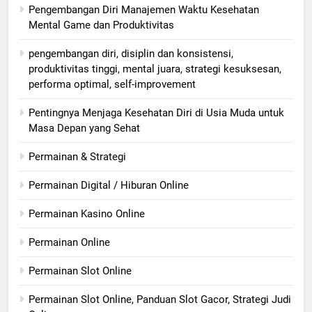
Pengembangan Diri Manajemen Waktu Kesehatan
Mental Game dan Produktivitas
pengembangan diri, disiplin dan konsistensi,
produktivitas tinggi, mental juara, strategi kesuksesan,
performa optimal, self-improvement
Pentingnya Menjaga Kesehatan Diri di Usia Muda untuk
Masa Depan yang Sehat
Permainan & Strategi
Permainan Digital / Hiburan Online
Permainan Kasino Online
Permainan Online
Permainan Slot Online
Permainan Slot Online, Panduan Slot Gacor, Strategi Judi