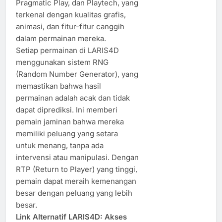
Pragmatic Play, dan Playtech, yang
terkenal dengan kualitas grafis,
animasi, dan fitur-fitur canggih
dalam permainan mereka.
Setiap permainan di LARIS4D
menggunakan sistem RNG
(Random Number Generator), yang
memastikan bahwa hasil
permainan adalah acak dan tidak
dapat diprediksi. Ini memberi
pemain jaminan bahwa mereka
memiliki peluang yang setara
untuk menang, tanpa ada
intervensi atau manipulasi. Dengan
RTP (Return to Player) yang tinggi,
pemain dapat meraih kemenangan
besar dengan peluang yang lebih
besar.
Link Alternatif LARIS4D: Akses