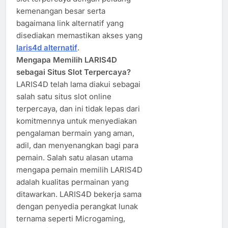
kemenangan besar serta
bagaimana link alternatif yang
disediakan memastikan akses yang
laris4d alternatif
.
Mengapa Memilih LARIS4D
sebagai Situs Slot Terpercaya?
LARIS4D telah lama diakui sebagai
salah satu situs slot online
terpercaya, dan ini tidak lepas dari
komitmennya untuk menyediakan
pengalaman bermain yang aman,
adil, dan menyenangkan bagi para
pemain. Salah satu alasan utama
mengapa pemain memilih LARIS4D
adalah kualitas permainan yang
ditawarkan. LARIS4D bekerja sama
dengan penyedia perangkat lunak
ternama seperti Microgaming,