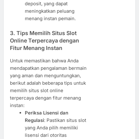
deposit, yang dapat
meningkatkan peluang
menang instan pemain.
3. Tips Memilih Situs Slot
Online Terpercaya dengan
Fitur Menang Instan
Untuk memastikan bahwa Anda
mendapatkan pengalaman bermain
yang aman dan menguntungkan,
berikut adalah beberapa tips untuk
memilih situs slot online
terpercaya dengan fitur menang
instan:
Periksa Lisensi dan
Regulasi
: Pastikan situs slot
yang Anda pilih memiliki
lisensi dari otoritas