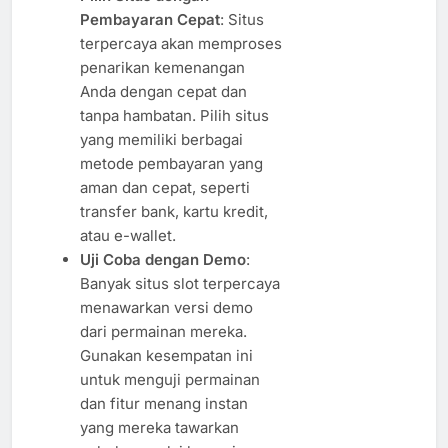
Pembayaran Cepat
: Situs
terpercaya akan memproses
penarikan kemenangan
Anda dengan cepat dan
tanpa hambatan. Pilih situs
yang memiliki berbagai
metode pembayaran yang
aman dan cepat, seperti
transfer bank, kartu kredit,
atau e-wallet.
Uji Coba dengan Demo
:
Banyak situs slot terpercaya
menawarkan versi demo
dari permainan mereka.
Gunakan kesempatan ini
untuk menguji permainan
dan fitur menang instan
yang mereka tawarkan