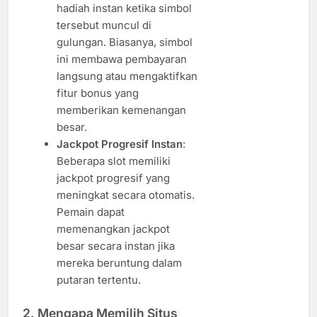
hadiah instan ketika simbol
tersebut muncul di
gulungan. Biasanya, simbol
ini membawa pembayaran
langsung atau mengaktifkan
fitur bonus yang
memberikan kemenangan
besar.
Jackpot Progresif Instan
:
Beberapa slot memiliki
jackpot progresif yang
meningkat secara otomatis.
Pemain dapat
memenangkan jackpot
besar secara instan jika
mereka beruntung dalam
putaran tertentu.
2. Mengapa Memilih Situs