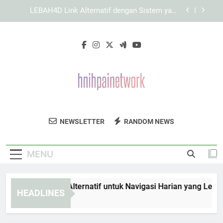
Skip
Panduan Memulihkan Akses KAYA787 Alternatif
to
setelah Gangguan Browser
content
KAYA787 Alternatif dengan Struktur Informasi
yang Lebih Sistematis
EDWINSLOT Link Alternatif untuk Navigasi Harian
yang Lebih Teratur dan Aman
LEBAH4D Link Alternatif dengan Sistem yang
Lebih Adaptif dan Aman bagi Pengguna
Panduan Memulihkan Akses KAYA787 Alternatif
setelah Gangguan Browser
HNI HP AI
Dapatkan Informasi Terbaru Tentang
KAYA787 Alternatif dengan Struktur Informasi
NEWSLETTER
RANDOM NEWS
Network
yang Lebih Sistematis
Kecerdasan Buatan Di HNI HP AI Network.
MENU
WINSLOT Link Alternatif untuk Navigasi Harian yang Lebih Te
HEADLINES
eeks Ago