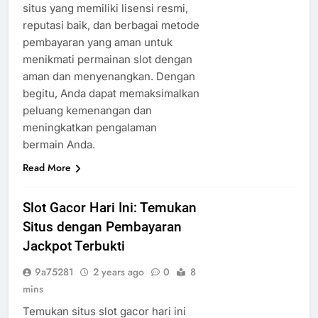
situs yang memiliki lisensi resmi,
reputasi baik, dan berbagai metode
pembayaran yang aman untuk
menikmati permainan slot dengan
aman dan menyenangkan. Dengan
begitu, Anda dapat memaksimalkan
peluang kemenangan dan
meningkatkan pengalaman
bermain Anda.
Read More
Slot Gacor Hari Ini: Temukan
Situs dengan Pembayaran
Jackpot Terbukti
9a75281
2 years ago
0
8
mins
Temukan situs slot gacor hari ini