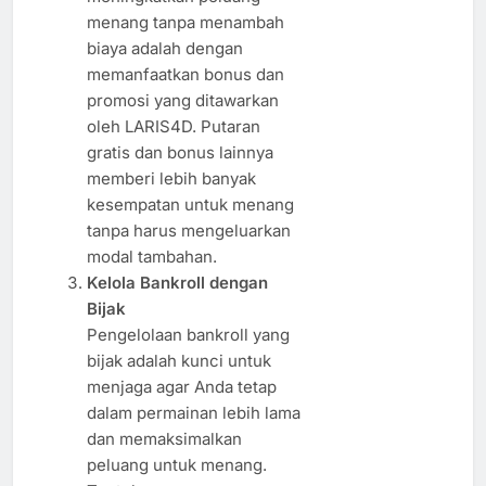
menang tanpa menambah
biaya adalah dengan
memanfaatkan bonus dan
promosi yang ditawarkan
oleh LARIS4D. Putaran
gratis dan bonus lainnya
memberi lebih banyak
kesempatan untuk menang
tanpa harus mengeluarkan
modal tambahan.
Kelola Bankroll dengan
Bijak
Pengelolaan bankroll yang
bijak adalah kunci untuk
menjaga agar Anda tetap
dalam permainan lebih lama
dan memaksimalkan
peluang untuk menang.