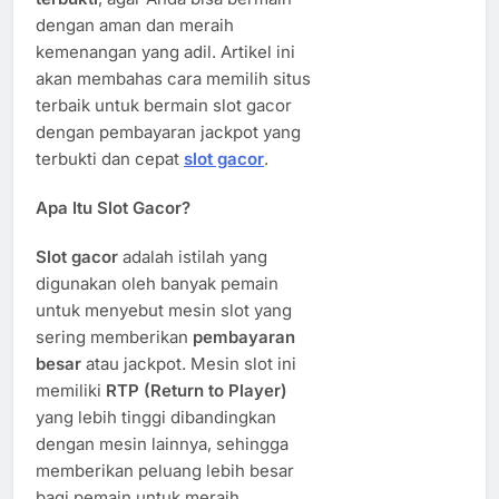
dengan aman dan meraih
kemenangan yang adil. Artikel ini
akan membahas cara memilih situs
terbaik untuk bermain slot gacor
dengan pembayaran jackpot yang
terbukti dan cepat
slot gacor
.
Apa Itu Slot Gacor?
Slot gacor
adalah istilah yang
digunakan oleh banyak pemain
untuk menyebut mesin slot yang
sering memberikan
pembayaran
besar
atau jackpot. Mesin slot ini
memiliki
RTP (Return to Player)
yang lebih tinggi dibandingkan
dengan mesin lainnya, sehingga
memberikan peluang lebih besar
bagi pemain untuk meraih