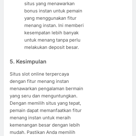
situs yang menawarkan
bonus instan untuk pemain
yang menggunakan fitur
menang instan. Ini memberi
kesempatan lebih banyak
untuk menang tanpa perlu
melakukan deposit besar.
5. Kesimpulan
Situs slot online terpercaya
dengan fitur menang instan
menawarkan pengalaman bermain
yang seru dan menguntungkan.
Dengan memilih situs yang tepat,
pemain dapat memanfaatkan fitur
menang instan untuk meraih
kemenangan besar dengan lebih
mudah. Pastikan Anda memilih