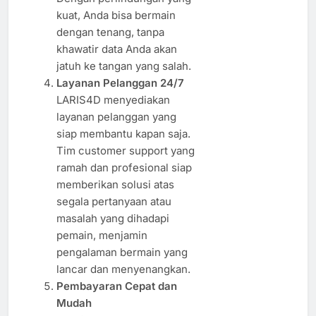
kuat, Anda bisa bermain
dengan tenang, tanpa
khawatir data Anda akan
jatuh ke tangan yang salah.
Layanan Pelanggan 24/7
LARIS4D menyediakan
layanan pelanggan yang
siap membantu kapan saja.
Tim customer support yang
ramah dan profesional siap
memberikan solusi atas
segala pertanyaan atau
masalah yang dihadapi
pemain, menjamin
pengalaman bermain yang
lancar dan menyenangkan.
Pembayaran Cepat dan
Mudah