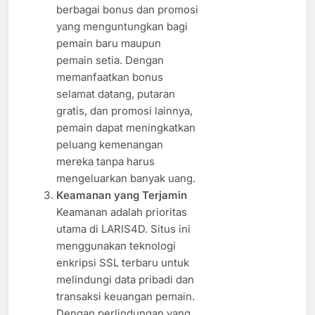
berbagai bonus dan promosi
yang menguntungkan bagi
pemain baru maupun
pemain setia. Dengan
memanfaatkan bonus
selamat datang, putaran
gratis, dan promosi lainnya,
pemain dapat meningkatkan
peluang kemenangan
mereka tanpa harus
mengeluarkan banyak uang.
Keamanan yang Terjamin
Keamanan adalah prioritas
utama di LARIS4D. Situs ini
menggunakan teknologi
enkripsi SSL terbaru untuk
melindungi data pribadi dan
transaksi keuangan pemain.
Dengan perlindungan yang