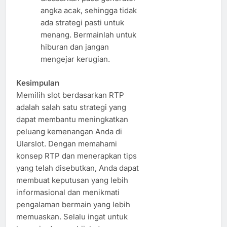
angka acak, sehingga tidak
ada strategi pasti untuk
menang. Bermainlah untuk
hiburan dan jangan
mengejar kerugian.
Kesimpulan
Memilih slot berdasarkan RTP
adalah salah satu strategi yang
dapat membantu meningkatkan
peluang kemenangan Anda di
Ularslot. Dengan memahami
konsep RTP dan menerapkan tips
yang telah disebutkan, Anda dapat
membuat keputusan yang lebih
informasional dan menikmati
pengalaman bermain yang lebih
memuaskan. Selalu ingat untuk