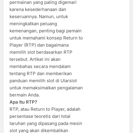
permainan yang paling digemari
karena kesederhanaan dan
keseruannya. Namun, untuk
meningkatkan peluang
kemenangan, penting bagi pemain
untuk memahami konsep Return to
Player (RTP) dan bagaimana
memilih slot berdasarkan RTP
tersebut. Artikel ini akan
membahas secara mendalam
tentang RTP dan memberikan
panduan memilih slot di Ularslot
untuk memaksimalkan pengalaman
bermain Anda.
Apa Itu RTP?
RTP, atau Return to Player, adalah
persentase teoretis dari total
taruhan yang dipasang pada mesin
slot yang akan dikembalikan