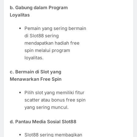
b. Gabung dalam Program
Loyalitas
Pemain yang sering bermain
di Slot88 sering
mendapatkan hadiah free
spin melalui program
loyalitas.
c. Bermain di Slot yang
Menawarkan Free Spin
Pilih slot yang memiliki fitur
scatter atau bonus free spin
yang sering muncul.
d. Pantau Media Sosial Slot88
Slot88 sering membagikan