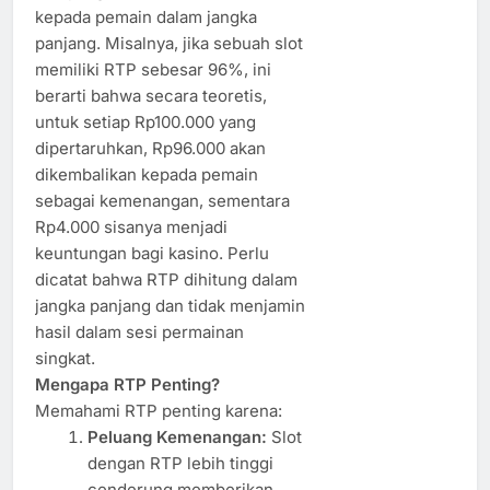
kepada pemain dalam jangka
panjang. Misalnya, jika sebuah slot
memiliki RTP sebesar 96%, ini
berarti bahwa secara teoretis,
untuk setiap Rp100.000 yang
dipertaruhkan, Rp96.000 akan
dikembalikan kepada pemain
sebagai kemenangan, sementara
Rp4.000 sisanya menjadi
keuntungan bagi kasino. Perlu
dicatat bahwa RTP dihitung dalam
jangka panjang dan tidak menjamin
hasil dalam sesi permainan
singkat.
Mengapa RTP Penting?
Memahami RTP penting karena:
Peluang Kemenangan:
Slot
dengan RTP lebih tinggi
cenderung memberikan