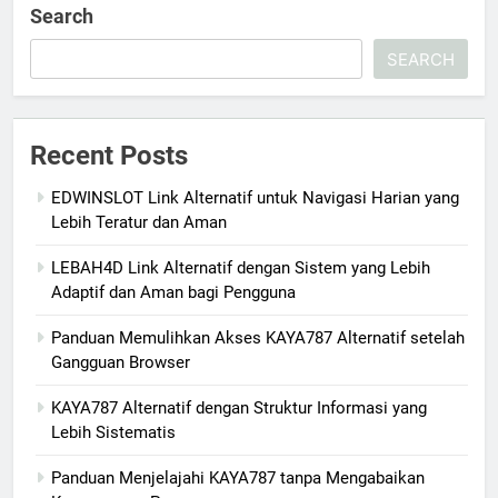
Search
SEARCH
Recent Posts
EDWINSLOT Link Alternatif untuk Navigasi Harian yang
Lebih Teratur dan Aman
LEBAH4D Link Alternatif dengan Sistem yang Lebih
Adaptif dan Aman bagi Pengguna
Panduan Memulihkan Akses KAYA787 Alternatif setelah
Gangguan Browser
KAYA787 Alternatif dengan Struktur Informasi yang
Lebih Sistematis
Panduan Menjelajahi KAYA787 tanpa Mengabaikan