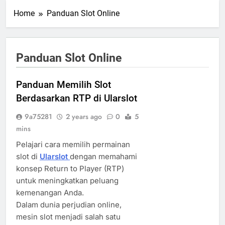
Home
Panduan Slot Online
Panduan Slot Online
Panduan Memilih Slot
Berdasarkan RTP di Ularslot
9a75281
2 years ago
0
5
mins
Pelajari cara memilih permainan
slot di
Ularslot
dengan memahami
konsep Return to Player (RTP)
untuk meningkatkan peluang
kemenangan Anda.
Dalam dunia perjudian online,
mesin slot menjadi salah satu