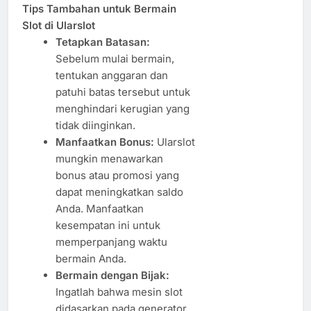
Tips Tambahan untuk Bermain
Slot di Ularslot
Tetapkan Batasan:
Sebelum mulai bermain,
tentukan anggaran dan
patuhi batas tersebut untuk
menghindari kerugian yang
tidak diinginkan.
Manfaatkan Bonus:
Ularslot
mungkin menawarkan
bonus atau promosi yang
dapat meningkatkan saldo
Anda. Manfaatkan
kesempatan ini untuk
memperpanjang waktu
bermain Anda.
Bermain dengan Bijak:
Ingatlah bahwa mesin slot
didasarkan pada generator