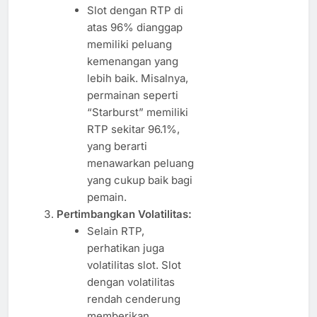
Slot dengan RTP di
atas 96% dianggap
memiliki peluang
kemenangan yang
lebih baik. Misalnya,
permainan seperti
“Starburst” memiliki
RTP sekitar 96.1%,
yang berarti
menawarkan peluang
yang cukup baik bagi
pemain.
Pertimbangkan Volatilitas:
Selain RTP,
perhatikan juga
volatilitas slot. Slot
dengan volatilitas
rendah cenderung
memberikan