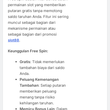
permainan slot yang memberikan
putaran gratis tanpa memotong
saldo taruhan Anda. Fitur ini sering
muncul sebagai bagian dari
mekanisme permainan atau
sebagai bagian dari promosi
slot88
.
Keunggulan Free Spin
:
Gratis
: Tidak memerlukan
tambahan biaya dari saldo
Anda.
Peluang Kemenangan
Tambahan
: Setiap putaran
memberikan peluang
menang tanpa risiko
kehilangan taruhan.
Memicu Bonus Lain
: Dalam