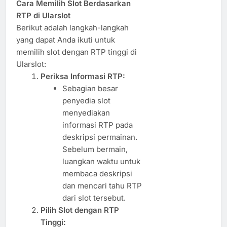
Cara Memilih Slot Berdasarkan
RTP di Ularslot
Berikut adalah langkah-langkah
yang dapat Anda ikuti untuk
memilih slot dengan RTP tinggi di
Ularslot:
Periksa Informasi RTP:
Sebagian besar
penyedia slot
menyediakan
informasi RTP pada
deskripsi permainan.
Sebelum bermain,
luangkan waktu untuk
membaca deskripsi
dan mencari tahu RTP
dari slot tersebut.
Pilih Slot dengan RTP
Tinggi: