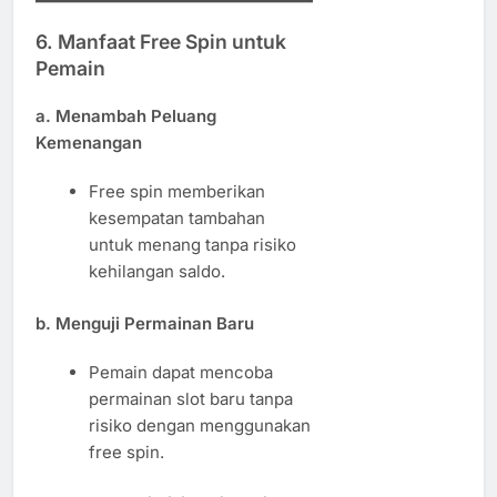
6. Manfaat Free Spin untuk
Pemain
a. Menambah Peluang
Kemenangan
Free spin memberikan
kesempatan tambahan
untuk menang tanpa risiko
kehilangan saldo.
b. Menguji Permainan Baru
Pemain dapat mencoba
permainan slot baru tanpa
risiko dengan menggunakan
free spin.