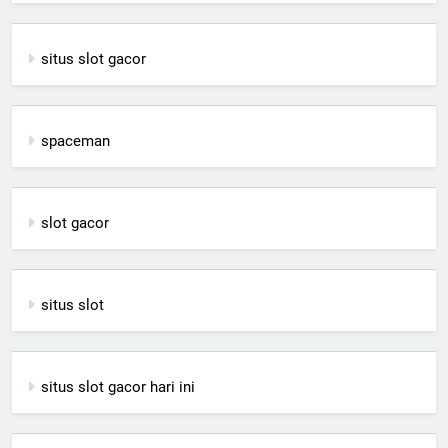
situs slot gacor
spaceman
slot gacor
situs slot
situs slot gacor hari ini