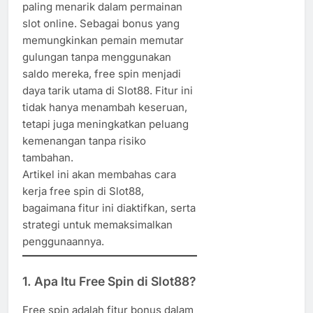
paling menarik dalam permainan
slot online. Sebagai bonus yang
memungkinkan pemain memutar
gulungan tanpa menggunakan
saldo mereka, free spin menjadi
daya tarik utama di Slot88. Fitur ini
tidak hanya menambah keseruan,
tetapi juga meningkatkan peluang
kemenangan tanpa risiko
tambahan.
Artikel ini akan membahas cara
kerja free spin di Slot88,
bagaimana fitur ini diaktifkan, serta
strategi untuk memaksimalkan
penggunaannya.
1. Apa Itu Free Spin di Slot88?
Free spin adalah fitur bonus dalam