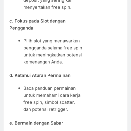
deposit yang sering kali
menyertakan free spin.
c. Fokus pada Slot dengan
Pengganda
Pilih slot yang menawarkan
pengganda selama free spin
untuk meningkatkan potensi
kemenangan Anda.
d. Ketahui Aturan Permainan
Baca panduan permainan
untuk memahami cara kerja
free spin, simbol scatter,
dan potensi retrigger.
e. Bermain dengan Sabar