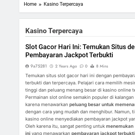
Home
Kasino Terpercaya
Kasino Terpercaya
Slot Gacor Hari Ini: Temukan Situs d
Pembayaran Jackpot Terbukti
9a75281
2 Years Ago
0
8 Mins
Temukan situs slot gacor hari ini dengan pembayar
terbukti dan terpercaya. Pelajari cara memilih mes
tinggi dan peluang menang besar di kasino online t
Permainan slot online semakin populer di kalangan
karena menawarkan
peluang besar untuk memena
dengan cara yang mudah dan menghibur. Namun, ti
kasino online menyediakan pembayaran jackpot yan
Oleh karena itu, sangat penting untuk
menemukan si
ini
yang menawarkan
pembayaran jackpot terbukti