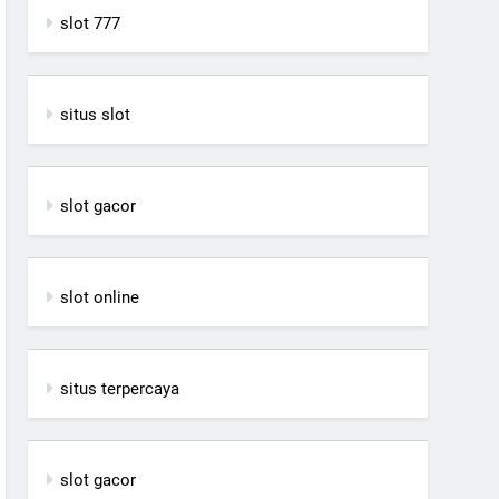
slot 777
situs slot
slot gacor
slot online
situs terpercaya
slot gacor