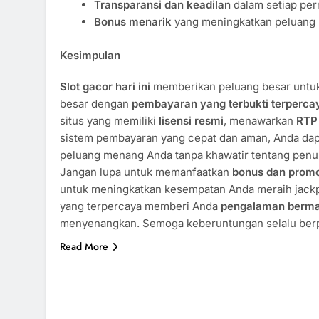
Transparansi dan keadilan
dalam setiap pe
Bonus menarik
yang meningkatkan peluang
Kesimpulan
Slot gacor hari ini
memberikan peluang besar untuk
besar dengan
pembayaran yang terbukti terperca
situs yang memiliki
lisensi resmi
, menawarkan
RTP 
sistem pembayaran yang cepat dan aman, Anda da
peluang menang Anda tanpa khawatir tentang pen
Jangan lupa untuk memanfaatkan
bonus dan promo
untuk meningkatkan kesempatan Anda meraih jackpo
yang terpercaya memberi Anda
pengalaman bermai
menyenangkan. Semoga keberuntungan selalu berp
Read More