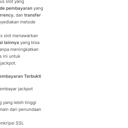
us slot yang
de pembayaran
yang
rrency
, dan
transfer
enyediakan metode
us slot menawarkan
i lainnya
yang bisa
anpa meningkatkan
 ini untuk
jackpot.
Pembayaran Terbukti
membayar jackpot
yang lebih tinggi
ain dari penundaan
nkripsi SSL