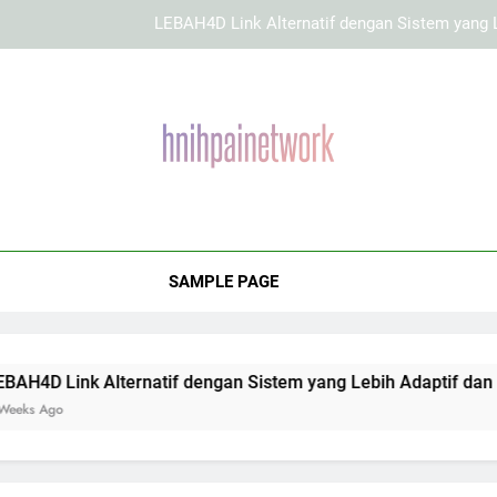
LEBAH4D Link Alternatif dengan Sistem yang 
Panduan Memulihkan Akses KAYA787 
KAYA787 Alternatif dengan St
EDWINSLOT Link Alternatif untuk Naviga
 HP AI Network
LEBAH4D Link Alternatif dengan Sistem yang 
Informasi Terbaru Tentang Kecerdasan Buatan Di HNI HP AI Ne
Panduan Memulihkan Akses KAYA787 
SAMPLE PAGE
KAYA787 Alternatif dengan St
Alternatif dengan Sistem yang Lebih Adaptif dan Aman bagi