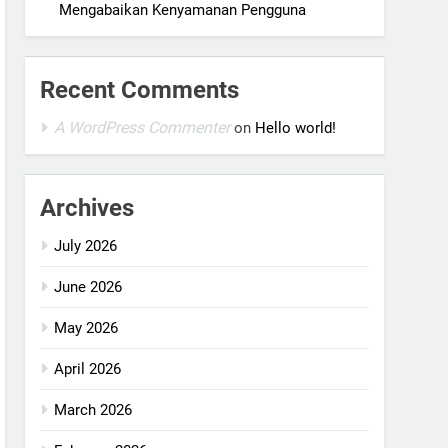
Mengabaikan Kenyamanan Pengguna
Recent Comments
A WordPress Commenter
on
Hello world!
Archives
July 2026
June 2026
May 2026
April 2026
March 2026