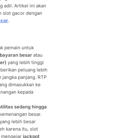
dil. Artikel ini akan
n slot gacor dengan
acor
.
ak pemain untuk
bayaran besar
atau
er)
yang lebih tinggi
berikan peluang lebih
 jangka panjang. RTP
yang dimasukkan ke
enangan kepada
atilitas sedang hingga
 kemenangan besar.
yang lebih besar
h karena itu, slot
in mengejar
jackpot