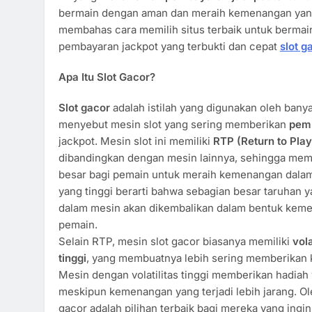
bermain dengan aman dan meraih kemenangan yang a
membahas cara memilih situs terbaik untuk bermai
pembayaran jackpot yang terbukti dan cepat
slot g
Apa Itu Slot Gacor?
Slot gacor
adalah istilah yang digunakan oleh bany
menyebut mesin slot yang sering memberikan
pem
jackpot. Mesin slot ini memiliki
RTP (Return to Play
dibandingkan dengan mesin lainnya, sehingga mem
besar bagi pemain untuk meraih kemenangan dalam
yang tinggi berarti bahwa sebagian besar taruhan 
dalam mesin akan dikembalikan dalam bentuk kem
pemain.
Selain RTP, mesin slot gacor biasanya memiliki
vol
tinggi
, yang membuatnya lebih sering memberikan
Mesin dengan volatilitas tinggi memberikan hadiah 
meskipun kemenangan yang terjadi lebih jarang. Ole
gacor adalah pilihan terbaik bagi mereka yang ing