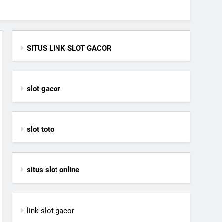
SITUS LINK SLOT GACOR
slot gacor
slot toto
situs slot online
link slot gacor