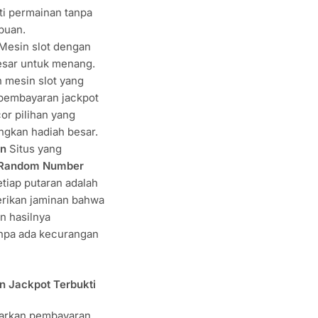
ti permainan tanpa
puan.
Mesin slot dengan
esar untuk menang.
n mesin slot yang
 pembayaran jackpot
or pilihan yang
ngkan hadiah besar.
an
Situs yang
Random Number
tiap putaran adalah
erikan jaminan bahwa
n hasilnya
npa ada kecurangan
n Jackpot Terbukti
rkan pembayaran