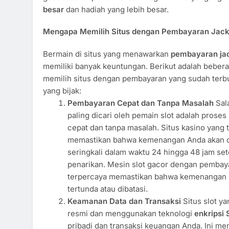
besar
dan hadiah yang lebih besar.
Mengapa Memilih Situs dengan Pembayaran Jackp
Bermain di situs yang menawarkan
pembayaran jac
memiliki banyak keuntungan. Berikut adalah beber
memilih situs dengan pembayaran yang sudah terbu
yang bijak:
Pembayaran Cepat dan Tanpa Masalah
Sala
paling dicari oleh pemain slot adalah prose
cepat dan tanpa masalah. Situs kasino yang 
memastikan bahwa kemenangan Anda akan di
seringkali dalam waktu 24 hingga 48 jam se
penarikan. Mesin slot gacor dengan pembaya
terpercaya memastikan bahwa kemenangan b
tertunda atau dibatasi.
Keamanan Data dan Transaksi
Situs slot ya
resmi dan menggunakan teknologi
enkripsi 
pribadi dan transaksi keuangan Anda. Ini m