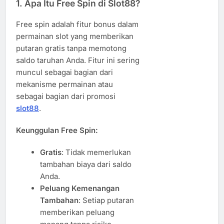
1. Apa Itu Free Spin di Slot88?
Free spin adalah fitur bonus dalam
permainan slot yang memberikan
putaran gratis tanpa memotong
saldo taruhan Anda. Fitur ini sering
muncul sebagai bagian dari
mekanisme permainan atau
sebagai bagian dari promosi
slot88
.
Keunggulan Free Spin
:
Gratis
: Tidak memerlukan
tambahan biaya dari saldo
Anda.
Peluang Kemenangan
Tambahan
: Setiap putaran
memberikan peluang