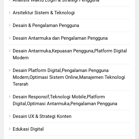
Arsitektur Sistem & Teknologi
Desain & Pengalaman Pengguna
Desain Antarmuka dan Pengalaman Pengguna
Desain Antarmuka,Kepuasan Pengguna,Platform Digital
Modern
Desain Platform Digital,Pengalaman Pengguna
Modern,Optimasi Sistem Online,Manajemen Teknologi
Terarah
Desain Responsif,Teknologi Mobile,Platform
Digital,Optimasi Antarmuka,Pengalaman Pengguna
Desain UX & Strategi Konten
Edukasi Digital