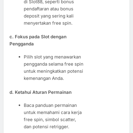
di Slot88, seperti bonus
pendaftaran atau bonus
deposit yang sering kali
menyertakan free spin.
c. Fokus pada Slot dengan
Pengganda
Pilih slot yang menawarkan
pengganda selama free spin
untuk meningkatkan potensi
kemenangan Anda.
d. Ketahui Aturan Permainan
Baca panduan permainan
untuk memahami cara kerja
free spin, simbol scatter,
dan potensi retrigger.