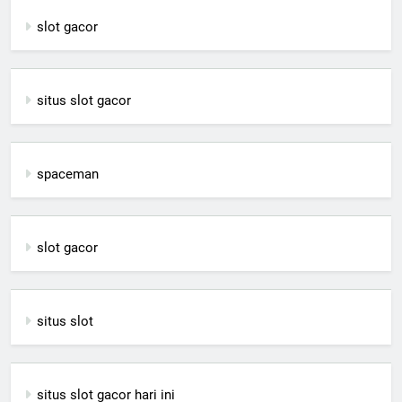
slot gacor
situs slot gacor
spaceman
slot gacor
situs slot
situs slot gacor hari ini