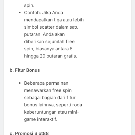
spin.
Contoh: Jika Anda
mendapatkan tiga atau lebih
simbol scatter dalam satu
putaran, Anda akan
diberikan sejumlah free
spin, biasanya antara 5
hingga 20 putaran gratis.
b. Fitur Bonus
Beberapa permainan
menawarkan free spin
sebagai bagian dari fitur
bonus lainnya, seperti roda
keberuntungan atau mini-
game interaktif.
c. Promosi Slot88