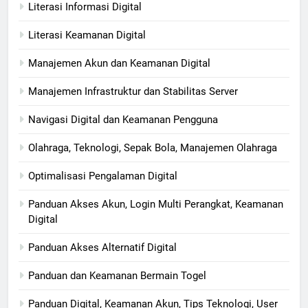
Literasi Informasi Digital
Literasi Keamanan Digital
Manajemen Akun dan Keamanan Digital
Manajemen Infrastruktur dan Stabilitas Server
Navigasi Digital dan Keamanan Pengguna
Olahraga, Teknologi, Sepak Bola, Manajemen Olahraga
Optimalisasi Pengalaman Digital
Panduan Akses Akun, Login Multi Perangkat, Keamanan
Digital
Panduan Akses Alternatif Digital
Panduan dan Keamanan Bermain Togel
Panduan Digital, Keamanan Akun, Tips Teknologi, User