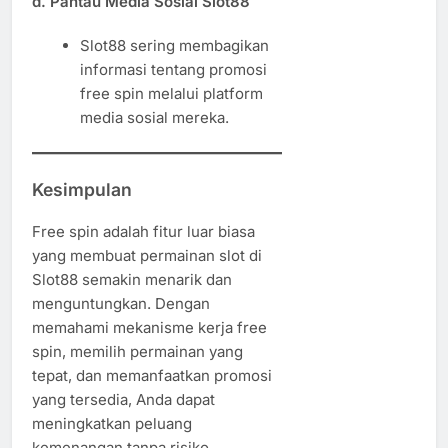
d. Pantau Media Sosial Slot88
Slot88 sering membagikan
informasi tentang promosi
free spin melalui platform
media sosial mereka.
Kesimpulan
Free spin adalah fitur luar biasa
yang membuat permainan slot di
Slot88 semakin menarik dan
menguntungkan. Dengan
memahami mekanisme kerja free
spin, memilih permainan yang
tepat, dan memanfaatkan promosi
yang tersedia, Anda dapat
meningkatkan peluang
kemenangan tanpa risiko