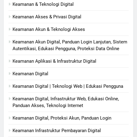
Keamanan & Teknologi Digital
Keamanan Akses & Privasi Digital
Keamanan Akun & Teknologi Akses
Keamanan Akun Digital, Panduan Login Lanjutan, Sistem
Autentikasi, Edukasi Pengguna, Proteksi Data Online
Keamanan Aplikasi & Infrastruktur Digital
Keamanan Digital
Keamanan Digital | Teknologi Web | Edukasi Pengguna
Keamanan Digital, Infrastruktur Web, Edukasi Online,
Panduan Akses, Teknologi Internet
Keamanan Digital, Proteksi Akun, Panduan Login
Keamanan Infrastruktur Pembayaran Digital