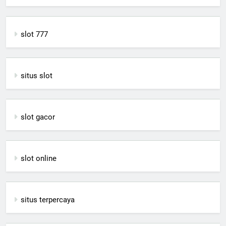
slot 777
situs slot
slot gacor
slot online
situs terpercaya