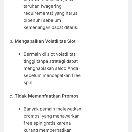
taruhan (wagering
requirements) yang harus
dipenuhi sebelum
kemenangan dapat ditarik.
b. Mengabaikan Volatilitas Slot
Bermain di slot volatilitas
tinggi tanpa strategi dapat
menghabiskan saldo Anda
sebelum mendapatkan free
spin.
c. Tidak Memanfaatkan Promosi
Banyak pemain melewatkan
promosi yang menawarkan
free spin gratis karena
kurang memperhatikan