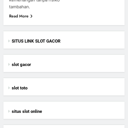
tambahan.
Read More
SITUS LINK SLOT GACOR
slot gacor
slot toto
situs slot online