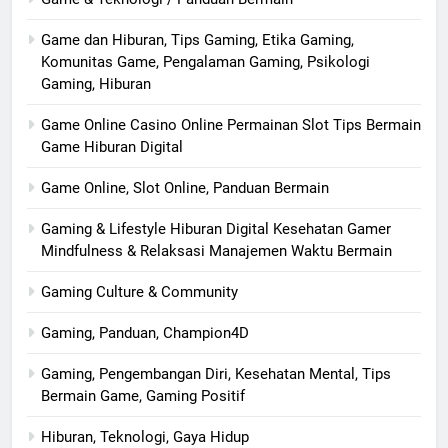
Game dan Hiburan, Tips Gaming, Etika Gaming,
Komunitas Game, Pengalaman Gaming, Psikologi
Gaming, Hiburan
Game Online Casino Online Permainan Slot Tips Bermain
Game Hiburan Digital
Game Online, Slot Online, Panduan Bermain
Gaming & Lifestyle Hiburan Digital Kesehatan Gamer
Mindfulness & Relaksasi Manajemen Waktu Bermain
Gaming Culture & Community
Gaming, Panduan, Champion4D
Gaming, Pengembangan Diri, Kesehatan Mental, Tips
Bermain Game, Gaming Positif
Hiburan, Teknologi, Gaya Hidup