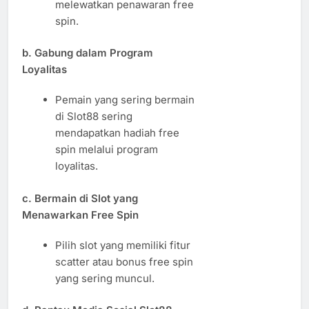
melewatkan penawaran free
spin.
b. Gabung dalam Program
Loyalitas
Pemain yang sering bermain
di Slot88 sering
mendapatkan hadiah free
spin melalui program
loyalitas.
c. Bermain di Slot yang
Menawarkan Free Spin
Pilih slot yang memiliki fitur
scatter atau bonus free spin
yang sering muncul.