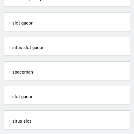
slot gacor
situs slot gacor
spaceman
slot gacor
situs slot