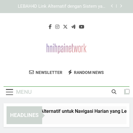
Skip
Panduan Memulihkan Akses KAYA787 Alternatif
to
setelah Gangguan Browser
content
KAYA787 Alternatif dengan Struktur Informasi
yang Lebih Sistematis
EDWINSLOT Link Alternatif untuk Navigasi Harian
yang Lebih Teratur dan Aman
LEBAH4D Link Alternatif dengan Sistem yang
Lebih Adaptif dan Aman bagi Pengguna
Panduan Memulihkan Akses KAYA787 Alternatif
setelah Gangguan Browser
HNI HP AI
Dapatkan Informasi Terbaru Tentang
KAYA787 Alternatif dengan Struktur Informasi
NEWSLETTER
RANDOM NEWS
Network
yang Lebih Sistematis
Kecerdasan Buatan Di HNI HP AI Network.
MENU
DWINSLOT Link Alternatif untuk Navigasi Harian yang Lebih T
HEADLINES
 Weeks Ago