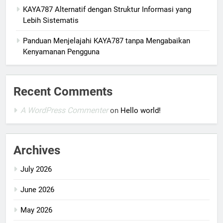
KAYA787 Alternatif dengan Struktur Informasi yang
Lebih Sistematis
Panduan Menjelajahi KAYA787 tanpa Mengabaikan
Kenyamanan Pengguna
Recent Comments
A WordPress Commenter
on
Hello world!
Archives
July 2026
June 2026
May 2026