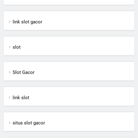
link slot gacor
slot
Slot Gacor
link slot
situs slot gacor