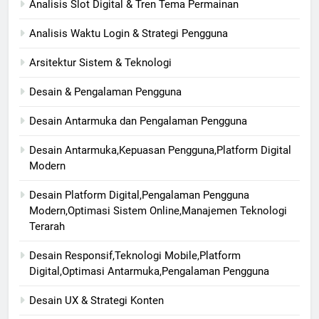
Analisis Slot Digital & Tren Tema Permainan
Analisis Waktu Login & Strategi Pengguna
Arsitektur Sistem & Teknologi
Desain & Pengalaman Pengguna
Desain Antarmuka dan Pengalaman Pengguna
Desain Antarmuka,Kepuasan Pengguna,Platform Digital
Modern
Desain Platform Digital,Pengalaman Pengguna
Modern,Optimasi Sistem Online,Manajemen Teknologi
Terarah
Desain Responsif,Teknologi Mobile,Platform
Digital,Optimasi Antarmuka,Pengalaman Pengguna
Desain UX & Strategi Konten