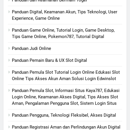
Panduan dan Keamanan Bermain Togel
Panduan Digital, Keamanan Akun, Tips Teknologi, User
Experience, Game Online
Panduan Game Online, Tutorial Login, Game Desktop,
Tips Game Online, Pokemon787, Tutorial Digital
Panduan Judi Online
Panduan Pemain Baru & UX Slot Digital
Panduan Pemula Slot Tutorial Login Online Edukasi Slot
Online Tips Akses Akun Aman Solusi Login Edwinslot
Panduan Pemula Slot, Informasi Situs Kaya787, Edukasi
Login Online, Keamanan Akses Digital, Tips Akses Slot
Aman, Pengalaman Pengguna Slot, Sistem Login Situs
Panduan Pengguna, Teknologi Fleksibel, Akses Digital
Panduan Registrasi Aman dan Perlindungan Akun Digital