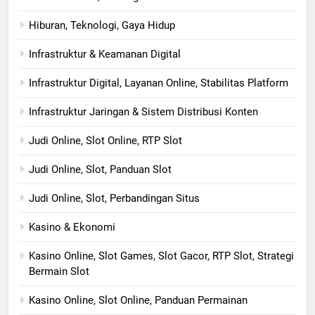
Hiburan, Teknologi, Gaya Hidup
Infrastruktur & Keamanan Digital
Infrastruktur Digital, Layanan Online, Stabilitas Platform
Infrastruktur Jaringan & Sistem Distribusi Konten
Judi Online, Slot Online, RTP Slot
Judi Online, Slot, Panduan Slot
Judi Online, Slot, Perbandingan Situs
Kasino & Ekonomi
Kasino Online, Slot Games, Slot Gacor, RTP Slot, Strategi
Bermain Slot
Kasino Online, Slot Online, Panduan Permainan