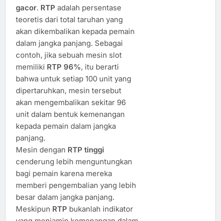
gacor
.
RTP
adalah persentase
teoretis dari total taruhan yang
akan dikembalikan kepada pemain
dalam jangka panjang. Sebagai
contoh, jika sebuah mesin slot
memiliki
RTP 96%
, itu berarti
bahwa untuk setiap 100 unit yang
dipertaruhkan, mesin tersebut
akan mengembalikan sekitar 96
unit dalam bentuk kemenangan
kepada pemain dalam jangka
panjang.
Mesin dengan
RTP tinggi
cenderung lebih menguntungkan
bagi pemain karena mereka
memberi pengembalian yang lebih
besar dalam jangka panjang.
Meskipun
RTP
bukanlah indikator
yang menjamin kemenangan dalam