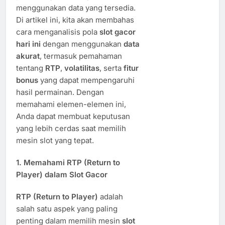
menggunakan data yang tersedia.
Di artikel ini, kita akan membahas
cara menganalisis pola
slot gacor
hari ini
dengan menggunakan
data
akurat
, termasuk pemahaman
tentang
RTP
,
volatilitas
, serta
fitur
bonus
yang dapat mempengaruhi
hasil permainan. Dengan
memahami elemen-elemen ini,
Anda dapat membuat keputusan
yang lebih cerdas saat memilih
mesin slot yang tepat.
1.
Memahami RTP (Return to
Player) dalam Slot Gacor
RTP (Return to Player)
adalah
salah satu aspek yang paling
penting dalam memilih mesin
slot