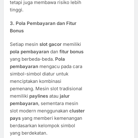
tetapi juga membawa risiko lebih
tinggi.
3.
Pola Pembayaran dan Fitur
Bonus
Setiap mesin
slot gacor
memiliki
pola pembayaran
dan
fitur bonus
yang berbeda-beda.
Pola
pembayaran
mengacu pada cara
simbol-simbol diatur untuk
menciptakan kombinasi
pemenang. Mesin slot tradisional
memiliki
paylines
atau
jalur
pembayaran
, sementara mesin
slot modern menggunakan
cluster
pays
yang memberi kemenangan
berdasarkan kelompok simbol
yang berdekatan.