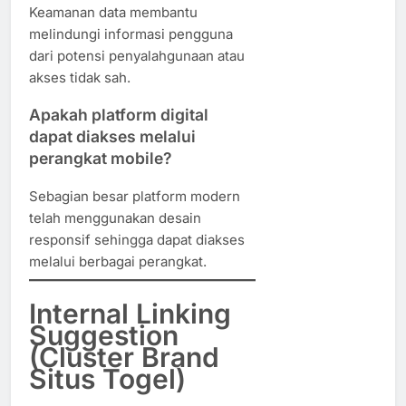
Keamanan data membantu
melindungi informasi pengguna
dari potensi penyalahgunaan atau
akses tidak sah.
Apakah platform digital
dapat diakses melalui
perangkat mobile?
Sebagian besar platform modern
telah menggunakan desain
responsif sehingga dapat diakses
melalui berbagai perangkat.
Internal Linking
Suggestion
(Cluster Brand
Situs Togel)