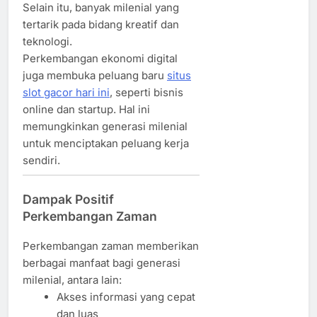
Selain itu, banyak milenial yang
tertarik pada bidang kreatif dan
teknologi.
Perkembangan ekonomi digital
juga membuka peluang baru
situs
slot gacor hari ini
, seperti bisnis
online dan startup. Hal ini
memungkinkan generasi milenial
untuk menciptakan peluang kerja
sendiri.
Dampak Positif
Perkembangan Zaman
Perkembangan zaman memberikan
berbagai manfaat bagi generasi
milenial, antara lain:
Akses informasi yang cepat
dan luas