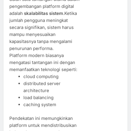
pengembangan platform digital
adalah
skalabilitas sistem
.Ketika
jumlah pengguna meningkat
secara signifikan, sistem harus
mampu menyesuaikan
kapasitasnya tanpa mengalami
penurunan performa.
Platform modern biasanya
mengatasi tantangan ini dengan
memanfaatkan teknologi seperti:
cloud computing
distributed server
architecture
load balancing
caching system
Pendekatan ini memungkinkan
platform untuk mendistribusikan