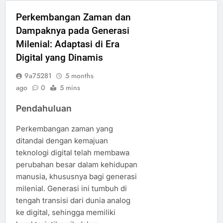
Perkembangan Zaman dan
Dampaknya pada Generasi
Milenial: Adaptasi di Era
Digital yang Dinamis
9a75281
5 months
ago
0
5 mins
Pendahuluan
Perkembangan zaman yang
ditandai dengan kemajuan
teknologi digital telah membawa
perubahan besar dalam kehidupan
manusia, khususnya bagi generasi
milenial. Generasi ini tumbuh di
tengah transisi dari dunia analog
ke digital, sehingga memiliki