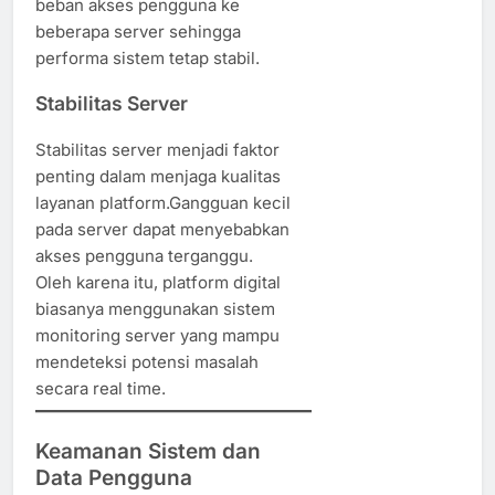
beban akses pengguna ke
beberapa server sehingga
performa sistem tetap stabil.
Stabilitas Server
Stabilitas server menjadi faktor
penting dalam menjaga kualitas
layanan platform.Gangguan kecil
pada server dapat menyebabkan
akses pengguna terganggu.
Oleh karena itu, platform digital
biasanya menggunakan sistem
monitoring server yang mampu
mendeteksi potensi masalah
secara real time.
Keamanan Sistem dan
Data Pengguna