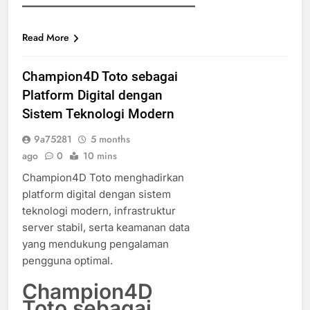
Read More
Champion4D Toto sebagai
Platform Digital dengan
Sistem Teknologi Modern
9a75281
5 months
ago
0
10 mins
Champion4D Toto menghadirkan
platform digital dengan sistem
teknologi modern, infrastruktur
server stabil, serta keamanan data
yang mendukung pengalaman
pengguna optimal.
Champion4D
Toto sebagai