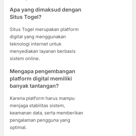
Apa yang dimaksud dengan
Situs Togel?
Situs Togel merupakan platform
digital yang menggunakan
teknologi internet untuk
menyediakan layanan berbasis
sistem online.
Mengapa pengembangan
platform digital memiliki
banyak tantangan?
Karena platform harus mampu
menjaga stabilitas sistem,
keamanan data, serta memberikan
pengalaman pengguna yang
optimal.