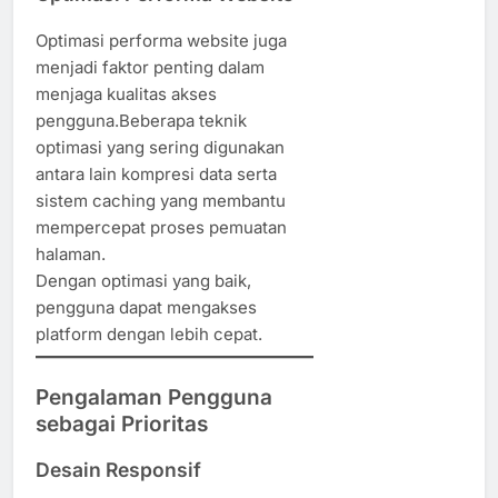
Optimasi performa website juga
menjadi faktor penting dalam
menjaga kualitas akses
pengguna.Beberapa teknik
optimasi yang sering digunakan
antara lain kompresi data serta
sistem caching yang membantu
mempercepat proses pemuatan
halaman.
Dengan optimasi yang baik,
pengguna dapat mengakses
platform dengan lebih cepat.
Pengalaman Pengguna
sebagai Prioritas
Desain Responsif