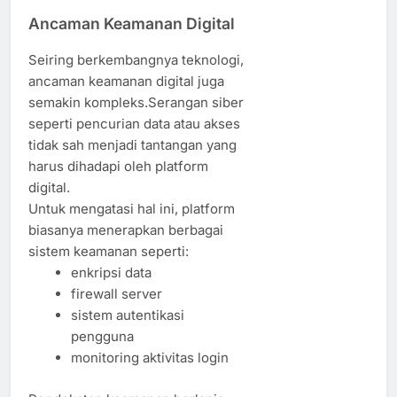
Ancaman Keamanan Digital
Seiring berkembangnya teknologi,
ancaman keamanan digital juga
semakin kompleks.Serangan siber
seperti pencurian data atau akses
tidak sah menjadi tantangan yang
harus dihadapi oleh platform
digital.
Untuk mengatasi hal ini, platform
biasanya menerapkan berbagai
sistem keamanan seperti:
enkripsi data
firewall server
sistem autentikasi
pengguna
monitoring aktivitas login