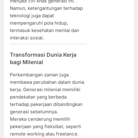
menjadi ciri khas generasi ini.
Namun, ketergantungan terhadap
teknologi juga dapat
mempengaruhi pola hidup,
termasuk kesehatan mental dan
interaksi sosial.
Transformasi Dunia Kerja
bagi Milenial
Perkembangan zaman juga
membawa perubahan dalam dunia
kerja. Generasi milenial memiliki
pendekatan yang berbeda
terhadap pekerjaan dibandingkan
generasi sebelumnya.
Mereka cenderung memilih
pekerjaan yang fleksibel, seperti
remote working atau freelance.